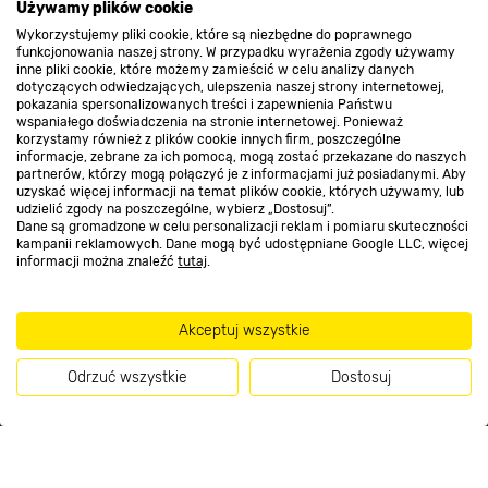
O nas
Używamy plików cookie
Wykorzystujemy pliki cookie, które są niezbędne do poprawnego
funkcjonowania naszej strony. W przypadku wyrażenia zgody używamy
inne pliki cookie, które możemy zamieścić w celu analizy danych
Kontakt do sklepu
dotyczących odwiedzających, ulepszenia naszej strony internetowej,
pokazania spersonalizowanych treści i zapewnienia Państwu
wspaniałego doświadczenia na stronie internetowej. Ponieważ
korzystamy również z plików cookie innych firm, poszczególne
Strefa biznesu
informacje, zebrane za ich pomocą, mogą zostać przekazane do naszych
partnerów, którzy mogą połączyć je z informacjami już posiadanymi. Aby
uzyskać więcej informacji na temat plików cookie, których używamy, lub
udzielić zgody na poszczególne, wybierz „Dostosuj”.
Dane są gromadzone w celu personalizacji reklam i pomiaru skuteczności
Dołącz do nas
kampanii reklamowych. Dane mogą być udostępniane Google LLC, więcej
informacji można znaleźć
tutaj
.
Akceptuj wszystkie
Metody płatności
Odrzuć wszystkie
Dostosuj
Kup teraz
Informacje handlowe o towarach i ich cenach podane na stronach serwisu: