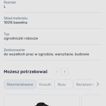
Rozmiar
L
Skład materiału
100% bawełna
Typ
ogrodniczki robocze
Zastosowanie
do wszelkich prac w ogrodzie, warsztacie, budowie
Możesz potrzebować
Rekomendowane
Koszulki
Bluzy
Bezrękawniki
Ku
robocze
robocze
robocze
ro