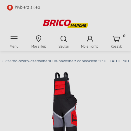
Wybierz sklep
Przejdź do głównej zawartości
Przejdź do wyszukiwarki
0
Menu
Mój sklep
Szukaj
Moje konto
Koszyk
Przejdź do kontaktu
zki czarno-szaro-czerwone 100% bawełna z odblaskiem "L" CE LAHTI PRO