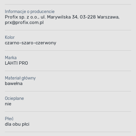
Informacje o producencie
Profix sp. z o.o., ul. Marywilska 34, 03-228 Warszawa,
prx@profix.com.pl
Kolor
czarno-szaro-czerwony
Marka
LAHTI PRO
Materiał główny
bawełna
Ocieplane
nie
Płeć
dla obu płci