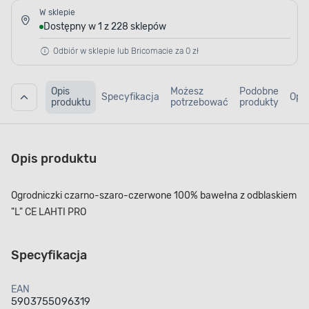
W sklepie
Dostępny w 1 z 228 sklepów
Odbiór w sklepie lub Bricomacie za 0 zł
Opis
Możesz
Podobne
Specyfikacja
Opin
produktu
potrzebować
produkty
Opis produktu
Ogrodniczki czarno-szaro-czerwone 100% bawełna z odblaskiem
"L" CE LAHTI PRO
Specyfikacja
EAN
5903755096319