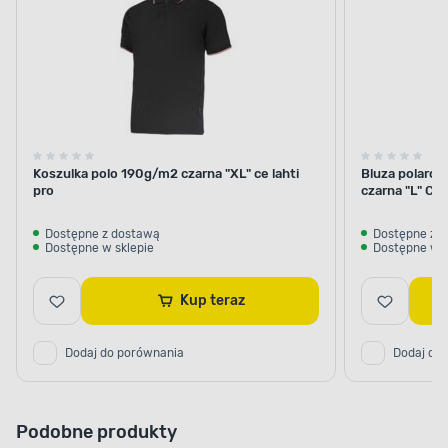
Koszulka polo 190g/m2 czarna "XL" ce lahti
Bluza polarow
pro
czarna "L" CE
Dostępne z dostawą
Dostępne z 
Dostępne w sklepie
Dostępne w s
Kup teraz
Dodaj do porównania
Dodaj do
Podobne produkty