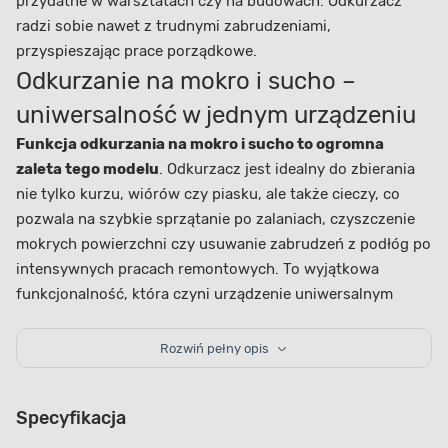
przydatne w warsztatach czy na budowach. Odkurzacz
radzi sobie nawet z trudnymi zabrudzeniami,
przyspieszając prace porządkowe.
Odkurzanie na mokro i sucho –
uniwersalność w jednym urządzeniu
Funkcja odkurzania na mokro i sucho to ogromna
zaleta tego modelu
. Odkurzacz jest idealny do zbierania
nie tylko kurzu, wiórów czy piasku, ale także cieczy, co
pozwala na szybkie sprzątanie po zalaniach, czyszczenie
mokrych powierzchni czy usuwanie zabrudzeń z podłóg po
intensywnych pracach remontowych. To wyjątkowa
funkcjonalność, która czyni urządzenie uniwersalnym
narzędziem do wielu zadań.
Pojemność 30 L – wygodne
Rozwiń pełny opis
użytkowanie przez długi czas
Z pojemnością 30 litrów, odkurzacz YATO pozwala na
Specyfikacja
długotrwałą pracę bez potrzeby częstego opróżniania