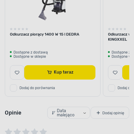
Odkurzacz piorący 1400 W 15 l DEDRA
Odkurzacz wa
KINGXXEL
Dostępne z dostawą
Dostępne z 
Dostępne w sklepie
Dostępne w s
Kup teraz
Dodaj do porównania
Dodaj do
Data
Opinie
Dodaj opinię
malejąco