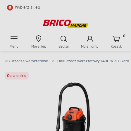
Wybierz sklep
Przejdź do głównej zawartości
Przejdź do wyszukiwarki
0
Menu
Mój sklep
Szukaj
Moje konto
Koszyk
Przejdź do kontaktu
Odkurzacze warsztatowe
>
Odkurzacz warsztatowy 1400 W 30 l Yato
Cena online