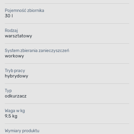
wymagających warunkach.
Stworzony z myślą o
Pojemność zbiornika
profesjonalistach, zapewnia niezawodność nawet przy
30 l
codziennym stosowaniu w trudnych środowiskach
roboczych, takich jak warsztaty, budowy czy miejsca
Rodzaj
remontowe.
warsztatowy
System zbierania zanieczyszczeń
workowy
Tryb pracy
hybrydowy
Typ
odkurzacz
Waga w kg
9,5 kg
Wymiary produktu