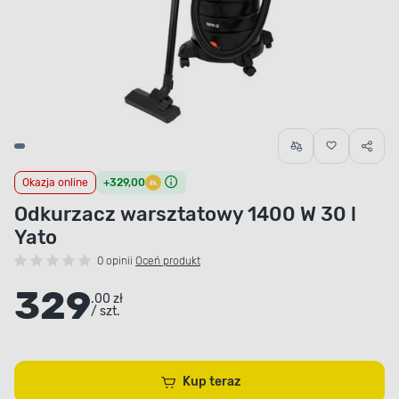
Okazja online
+329,00
Odkurzacz warsztatowy 1400 W 30 l
Yato
0 opinii
Oceń produkt
329
.00 zł
/ szt.
Kup teraz