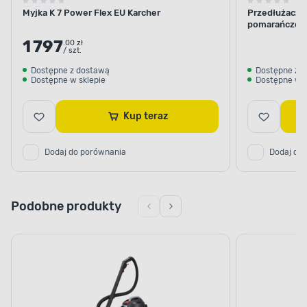
Myjka K 7 Power Flex EU Karcher
Przedłużacz 
pomarańczow
1 797
.00 zł
/ szt.
Dostępne z dostawą
Dostępne z 
Dostępne w sklepie
Dostępne w s
Kup teraz
Dodaj do porównania
Dodaj do
Podobne produkty