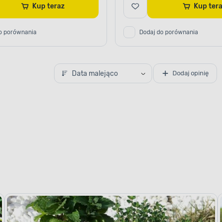
Kup teraz
Kup te
o porównania
Dodaj do porównania
Data malejąco
Dodaj opinię