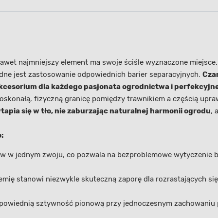
 nawet najmniejszy element ma swoje ściśle wyznaczone miejsce
dne jest zastosowanie odpowiednich barier separacyjnych.
Czar
akcesorium dla każdego pasjonata ogrodnictwa i perfekcyjne
doskonałą, fizyczną granicę pomiędzy trawnikiem a częścią upraw
tapia się w tło, nie zaburzając naturalnej harmonii ogrodu
, 
:
 w jednym zwoju, co pozwala na bezproblemowe wytyczenie bard
mię stanowi niezwykle skuteczną zaporę dla rozrastających się 
dpowiednią sztywność pionową przy jednoczesnym zachowaniu p