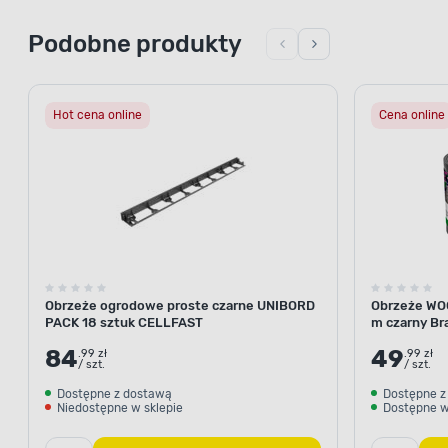
Podobne produkty
Hot cena online
Cena online
Obrzeże ogrodowe proste czarne UNIBORD
Obrzeże WO
PACK 18 sztuk CELLFAST
m czarny Br
84
49
.99 zł
.99 zł
/ szt.
/ szt.
Dostępne z dostawą
Dostępne z
Niedostępne w sklepie
Dostępne w