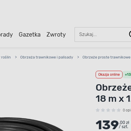
rady
Gazetka
Zwroty
roślin
>
Obrzeża trawnikowe i palisady
>
Obrzeże proste trawnikowe 
Okazja online
+13
Obrzeże
18 m x 
0 opi
139
.00 zł
/ szt.