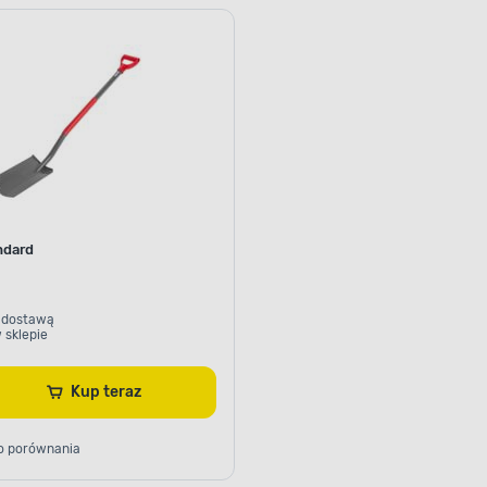
ndard
 dostawą
 sklepie
Kup teraz
o porównania