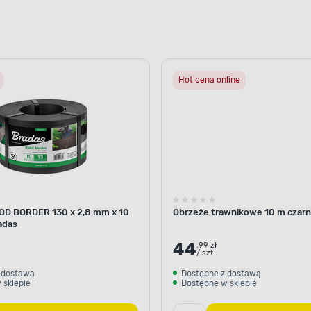
Hot cena online
OD BORDER 130 x 2,8 mm x 10
Obrzeże trawnikowe 10 m czarn
adas
44
.99 zł
/ szt.
 dostawą
Dostępne z dostawą
 sklepie
Dostępne w sklepie