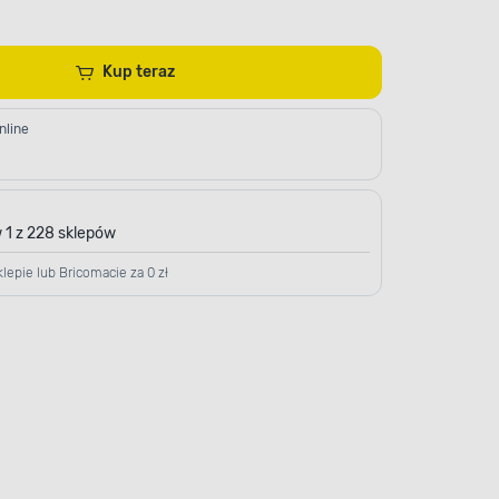
Kup teraz
nline
 1 z 228 sklepów
lepie lub Bricomacie za 0 zł