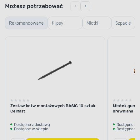
Możesz potrzebować
Rekomendowane
Klipsy i
Młotki
Szpadle
mocowania
gumowe
Zestaw kotw montażowych BASIC 10 sztuk
Młotek gumow
Cellfast
drewniana
Dostępne z dostawą
Dostępne z 
Dostępne w sklepie
Dostępne w s