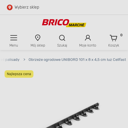
Wybierz sklep
Przejdź do głównej zawartości
Przejdź do wyszukiwarki
0
Menu
Mój sklep
Szukaj
Moje konto
Koszyk
Przejdź do kontaktu
 i palisady
>
Obrzeże ogrodowe UNIBORD 101 x 8 x 4,5 cm luz Cellfast
Najlepsza cena