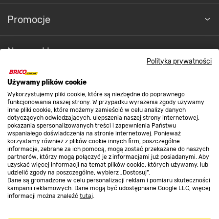
Promocje
Nasze sklepy
Polityka prywatności
O nas
Używamy plików cookie
Wykorzystujemy pliki cookie, które są niezbędne do poprawnego
funkcjonowania naszej strony. W przypadku wyrażenia zgody używamy
inne pliki cookie, które możemy zamieścić w celu analizy danych
Kontakt do sklepu
dotyczących odwiedzających, ulepszenia naszej strony internetowej,
pokazania spersonalizowanych treści i zapewnienia Państwu
wspaniałego doświadczenia na stronie internetowej. Ponieważ
korzystamy również z plików cookie innych firm, poszczególne
Strefa biznesu
informacje, zebrane za ich pomocą, mogą zostać przekazane do naszych
partnerów, którzy mogą połączyć je z informacjami już posiadanymi. Aby
uzyskać więcej informacji na temat plików cookie, których używamy, lub
udzielić zgody na poszczególne, wybierz „Dostosuj”.
Dane są gromadzone w celu personalizacji reklam i pomiaru skuteczności
Dołącz do nas
kampanii reklamowych. Dane mogą być udostępniane Google LLC, więcej
informacji można znaleźć
tutaj
.