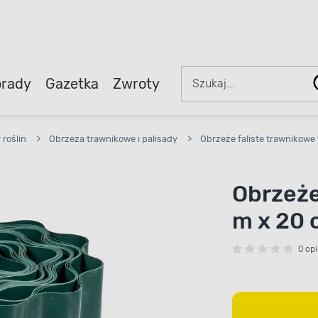
rady
Gazetka
Zwroty
roślin
>
Obrzeża trawnikowe i palisady
>
Obrzeże faliste trawnikowe
Obrzeże
m x 20 
0 opi