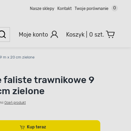
0
Nasze sklepy
Kontakt
Twoje porównanie
Moje konto
0 szt.
 9 m x 20 cm zielone
 faliste trawnikowe 9
cm zielone
nii
Oceń produkt
Kup teraz