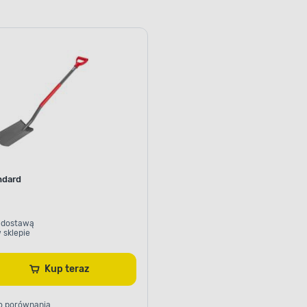
ndard
 dostawą
 sklepie
Kup teraz
o porównania