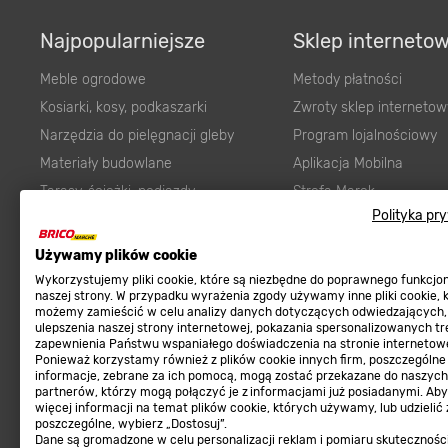
Najpopularniejsze
Sklep interneto
Meble ogrodowe
Metody płatności
Kosiarki, kosy, podkaszarki
Zwroty sklep internetow
Narzędzia do pielęgnacji gleby
Program lojalnościowy
Materiały budowlane
Aplikacja Mobilna
Tarasy, ścieżki, podjazdy
Strefa Marek
Polityka pr
Podłoża i ziemie do ogrodu
Zgłoś błąd
Karma dla psa
FAQ
Używamy plików cookie
Ogród
Prawny obowiązek zape
Wykorzystujemy pliki cookie, które są niezbędne do poprawnego funkcj
naszej strony. W przypadku wyrażenia zgody używamy inne pliki cookie, 
Farby wewnętrzne białe
zgodności towaru z um
możemy zamieścić w celu analizy danych dotyczących odwiedzających,
ulepszenia naszej strony internetowej, pokazania spersonalizowanych tre
Elektryka
Program Brico PRO
zapewnienia Państwu wspaniałego doświadczenia na stronie internetowe
Panele
Ponieważ korzystamy również z plików cookie innych firm, poszczególne
informacje, zebrane za ich pomocą, mogą zostać przekazane do naszych
Regulaminy
Elektronarzędzia
partnerów, którzy mogą połączyć je z informacjami już posiadanymi. Ab
więcej informacji na temat plików cookie, których używamy, lub udzielić
Płytki
Regulaminy
poszczególne, wybierz „Dostosuj”.
Dane są gromadzone w celu personalizacji reklam i pomiaru skutecznośc
Panele podłogowe