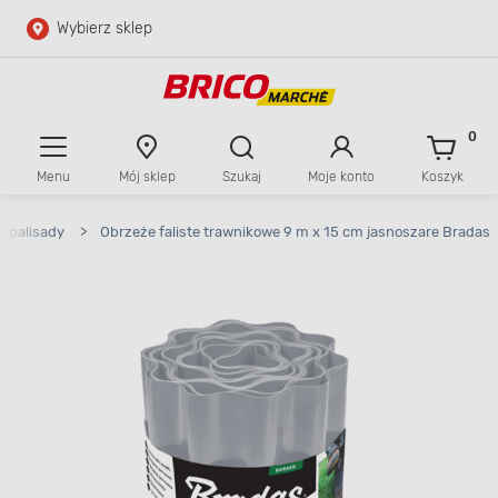
Wybierz sklep
Przejdź do głównej zawartości
Przejdź do wyszukiwarki
0
Menu
Mój sklep
Szukaj
Moje konto
Koszyk
Przejdź do kontaktu
i palisady
>
Obrzeże faliste trawnikowe 9 m x 15 cm jasnoszare Bradas