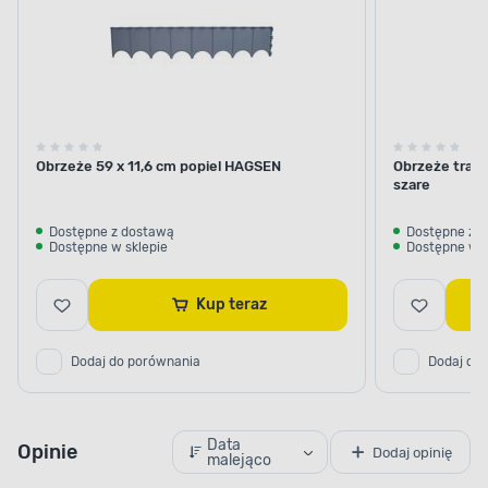
Obrzeże 59 x 11,6 cm popiel HAGSEN
Obrzeże traw
szare
Dostępne z dostawą
Dostępne z 
Dostępne w sklepie
Dostępne w s
Kup teraz
Dodaj do porównania
Dodaj do
Data
Opinie
Dodaj opinię
malejąco