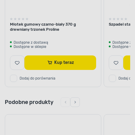
Młotek gumowy czarno-biały 370 g
Szpadel stan
drewniany trzonek Proline
Dostępne z dostawą
Dostępne z 
Dostępne w sklepie
Dostępne w s
Kup teraz
Dodaj do porównania
Dodaj do
Podobne produkty