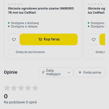
Obrzeże ogrodowe proste czarne UNIBORD
Obrzeże ogro
78 mm luz Cellfast
luz Cellfast
Dostępne z dostawą
Dostępne z 
Dostępne w sklepie
Dostępne w s
Kup teraz
Dodaj do porównania
Dodaj do
Data
Opinie
Dodaj opinię
malejąco
0
Na podstawie 0 opinii