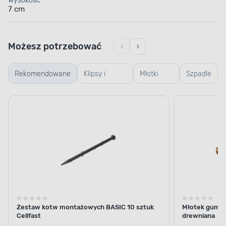
Wysokość
7 cm
Możesz potrzebować
Rekomendowane
Klipsy i
Młotki
Szpadle
mocowania
gumowe
Zestaw kotw montażowych BASIC 10 sztuk
Młotek gumow
Cellfast
drewniana