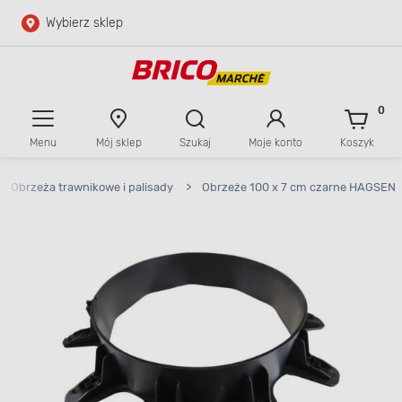
Wybierz sklep
Przejdź do głównej zawartości
Przejdź do wyszukiwarki
0
Menu
Mój sklep
Szukaj
Moje konto
Koszyk
Przejdź do kontaktu
Obrzeża trawnikowe i palisady
>
Obrzeże 100 x 7 cm czarne HAGSEN