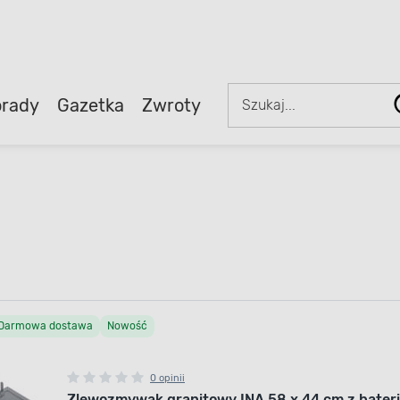
rady
Gazetka
Zwroty
Darmowa dostawa
Nowość
0 opinii
Zlewozmywak granitowy INA 58 x 44 cm z bateri