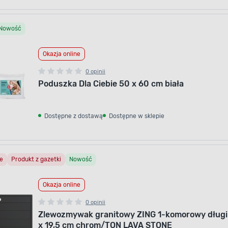
Nowość
Okazja online
0 opinii
Poduszka Dla Ciebie 50 x 60 cm biała
Dostępne z dostawą
Dostępne w sklepie
e
Produkt z gazetki
Nowość
Okazja online
0 opinii
Zlewozmywak granitowy ZING 1-komorowy długi 
x 19,5 cm chrom/TON LAVA STONE