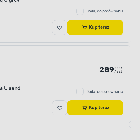
Dodaj do porównania
Kup teraz
289
.00 zł
/ szt.
ą U sand
Dodaj do porównania
Kup teraz