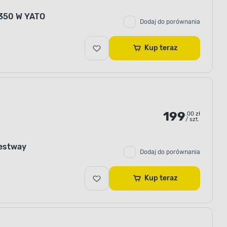
m 350 W YATO
Dodaj do porównania
Kup teraz
199
.00 zł
/ szt.
Bestway
Dodaj do porównania
Kup teraz