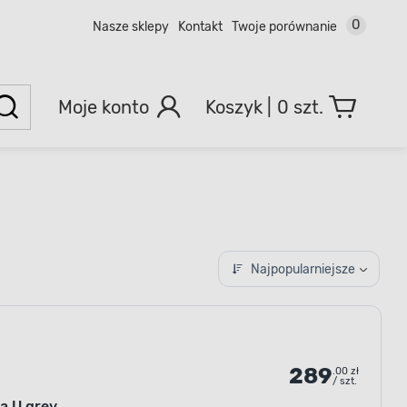
0
Nasze sklepy
Kontakt
Twoje porównanie
Moje konto
0 szt.
Najpopularniejsze
289
.00 zł
/ szt.
ą U grey