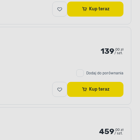
Kup teraz
139
.00 zł
/ szt.
Dodaj do porównania
Kup teraz
459
.00 zł
/ szt.