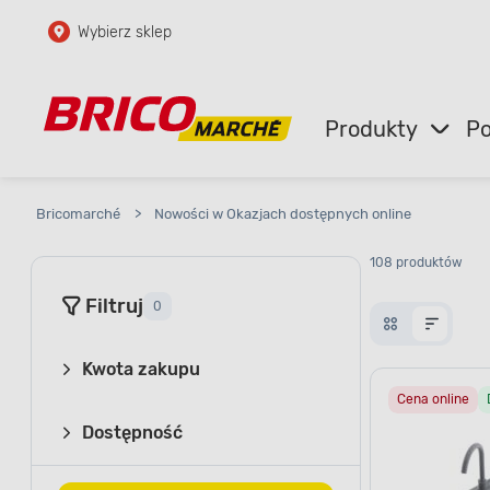
Wybierz sklep
Przejdź do głównej zawartości
Przejdź do wyszukiwarki
Produkty
Po
Przejdź do kontaktu
Bricomarché
>
Nowości w Okazjach dostępnych online
108 produktów
Filtruj
0
Kwota zakupu
Cena online
Dostępność