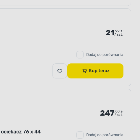
21
.99 zł
/ szt.
Dodaj do porównania
Kup teraz
247
.00 zł
/ szt.
ociekacz 76 x 44
Dodaj do porównania