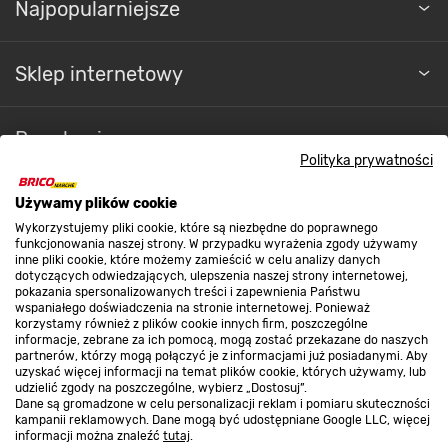
Najpopularniejsze
Sklep internetowy
Regulaminy
Polityka prywatności
Promocje
Używamy plików cookie
Wykorzystujemy pliki cookie, które są niezbędne do poprawnego
funkcjonowania naszej strony. W przypadku wyrażenia zgody używamy
inne pliki cookie, które możemy zamieścić w celu analizy danych
Nasze sklepy
dotyczących odwiedzających, ulepszenia naszej strony internetowej,
pokazania spersonalizowanych treści i zapewnienia Państwu
wspaniałego doświadczenia na stronie internetowej. Ponieważ
korzystamy również z plików cookie innych firm, poszczególne
O nas
informacje, zebrane za ich pomocą, mogą zostać przekazane do naszych
partnerów, którzy mogą połączyć je z informacjami już posiadanymi. Aby
uzyskać więcej informacji na temat plików cookie, których używamy, lub
udzielić zgody na poszczególne, wybierz „Dostosuj”.
Kontakt do sklepu
Dane są gromadzone w celu personalizacji reklam i pomiaru skuteczności
kampanii reklamowych. Dane mogą być udostępniane Google LLC, więcej
informacji można znaleźć
tutaj
.