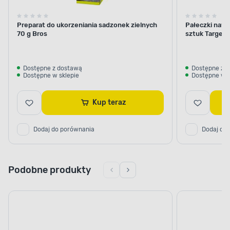
Preparat do ukorzeniania sadzonek zielnych
Pałeczki nawo
70 g Bros
sztuk Target
Dostępne z dostawą
Dostępne z 
Dostępne w sklepie
Dostępne w s
Kup teraz
Dodaj do porównania
Dodaj do
Podobne produkty