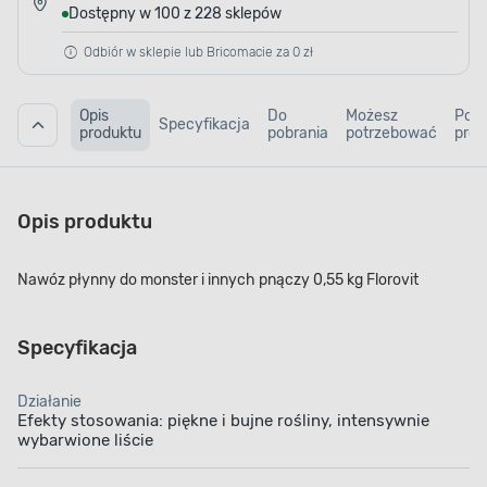
Dostępny w 100 z 228 sklepów
Odbiór w sklepie lub Bricomacie za 0 zł
Opis
Do
Możesz
Pod
Specyfikacja
produktu
pobrania
potrzebować
prod
Opis produktu
Nawóz płynny do monster i innych pnączy 0,55 kg Florovit
Specyfikacja
Działanie
Efekty stosowania: piękne i bujne rośliny, intensywnie
wybarwione liście