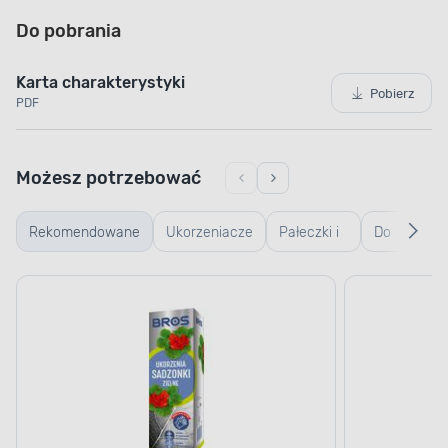
Do pobrania
Karta charakterystyki
Pobierz
PDF
Możesz potrzebować
Rekomendowane
Ukorzeniacze
Pałeczki i
Do
i regulatory
aplikatory
warzyw/zió
wzrostu
nawozowe