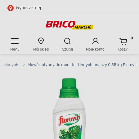
Wybierz sklep
Przejdź do głównej zawartości
Przejdź do wyszukiwarki
0
Menu
Mój sklep
Szukaj
Moje konto
Koszyk
Przejdź do kontaktu
n zielonych
>
Nawóz płynny do monster i innych pnączy 0,55 kg Florovit