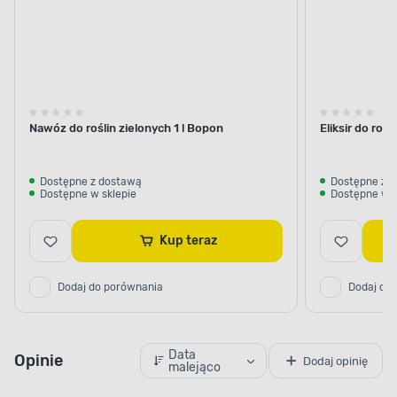
Nawóz do roślin zielonych 1 l Bopon
Eliksir do roś
Dostępne z dostawą
Dostępne z 
Dostępne w sklepie
Dostępne w s
Kup teraz
Dodaj do porównania
Dodaj do
Data
Opinie
Dodaj opinię
malejąco