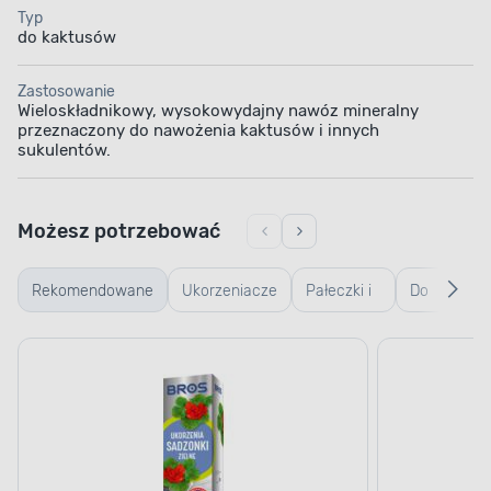
Typ
do kaktusów
Zastosowanie
Wieloskładnikowy, wysokowydajny nawóz mineralny
przeznaczony do nawożenia kaktusów i innych
sukulentów.
Możesz potrzebować
Rekomendowane
Ukorzeniacze
Pałeczki i
Do
i regulatory
aplikatory
warzyw/zió
wzrostu
nawozowe