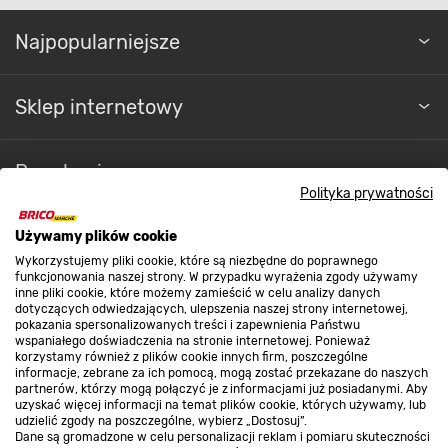
Najpopularniejsze
Sklep internetowy
Regulaminy
Polityka prywatności
Promocje
Używamy plików cookie
Wykorzystujemy pliki cookie, które są niezbędne do poprawnego
funkcjonowania naszej strony. W przypadku wyrażenia zgody używamy
inne pliki cookie, które możemy zamieścić w celu analizy danych
Nasze sklepy
dotyczących odwiedzających, ulepszenia naszej strony internetowej,
pokazania spersonalizowanych treści i zapewnienia Państwu
wspaniałego doświadczenia na stronie internetowej. Ponieważ
korzystamy również z plików cookie innych firm, poszczególne
O nas
informacje, zebrane za ich pomocą, mogą zostać przekazane do naszych
partnerów, którzy mogą połączyć je z informacjami już posiadanymi. Aby
uzyskać więcej informacji na temat plików cookie, których używamy, lub
udzielić zgody na poszczególne, wybierz „Dostosuj”.
Kontakt do sklepu
Dane są gromadzone w celu personalizacji reklam i pomiaru skuteczności