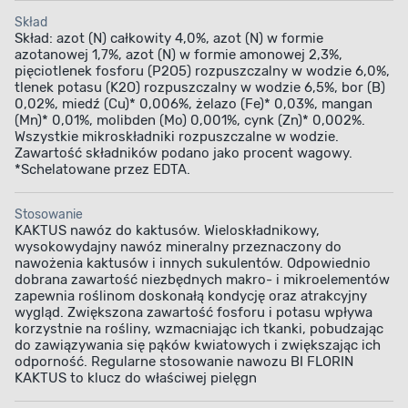
Skład
Skład: azot (N) całkowity 4,0%, azot (N) w formie
azotanowej 1,7%, azot (N) w formie amonowej 2,3%,
pięciotlenek fosforu (P2O5) rozpuszczalny w wodzie 6,0%,
tlenek potasu (K2O) rozpuszczalny w wodzie 6,5%, bor (B)
0,02%, miedź (Cu)* 0,006%, żelazo (Fe)* 0,03%, mangan
(Mn)* 0,01%, molibden (Mo) 0,001%, cynk (Zn)* 0,002%.
Wszystkie mikroskładniki rozpuszczalne w wodzie.
Zawartość składników podano jako procent wagowy.
*Schelatowane przez EDTA.
Stosowanie
KAKTUS nawóz do kaktusów. Wieloskładnikowy,
wysokowydajny nawóz mineralny przeznaczony do
nawożenia kaktusów i innych sukulentów. Odpowiednio
dobrana zawartość niezbędnych makro- i mikroelementów
zapewnia roślinom doskonałą kondycję oraz atrakcyjny
wygląd. Zwiększona zawartość fosforu i potasu wpływa
korzystnie na rośliny, wzmacniając ich tkanki, pobudzając
do zawiązywania się pąków kwiatowych i zwiększając ich
odporność. Regularne stosowanie nawozu BI FLORIN
KAKTUS to klucz do właściwej pielęgn