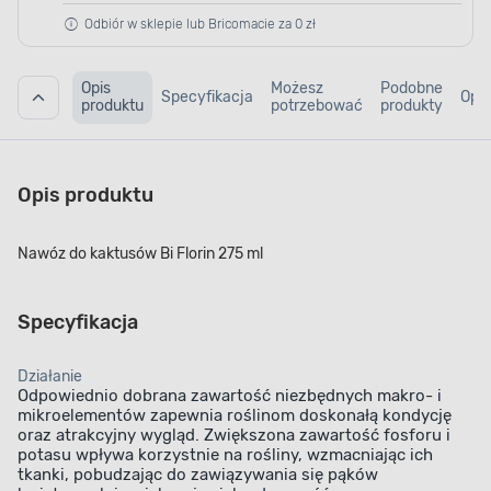
Odbiór w sklepie lub Bricomacie za 0 zł
Opis
Możesz
Podobne
Specyfikacja
Opin
produktu
potrzebować
produkty
Opis produktu
Nawóz do kaktusów Bi Florin 275 ml
Specyfikacja
Działanie
Odpowiednio dobrana zawartość niezbędnych makro- i
mikroelementów zapewnia roślinom doskonałą kondycję
oraz atrakcyjny wygląd. Zwiększona zawartość fosforu i
potasu wpływa korzystnie na rośliny, wzmacniając ich
tkanki, pobudzając do zawiązywania się pąków