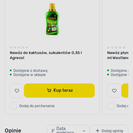
Nawóz do kaktusów, sukulentów 0,35 l
Nawóz płynny
Agrecol
ml Westland
Dostępne z dostawą
Dostępne z 
Dostępne w sklepie
Dostępne w s
Kup teraz
Dodaj do porównania
Dodaj do
Data
Opinie
Dodaj opinię
malejąco