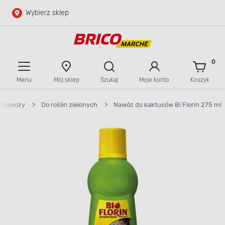
Wybierz sklep
Przejdź do głównej zawartości
Przejdź do wyszukiwarki
0
Menu
Mój sklep
Szukaj
Moje konto
Koszyk
Przejdź do kontaktu
Nawozy
>
Do roślin zielonych
>
Nawóz do kaktusów Bi Florin 275 ml