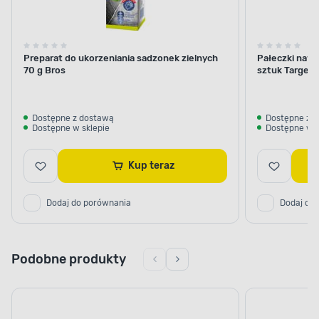
Preparat do ukorzeniania sadzonek zielnych
Pałeczki nawo
70 g Bros
sztuk Target
Dostępne z dostawą
Dostępne z 
Dostępne w sklepie
Dostępne w s
Kup teraz
Dodaj do porównania
Dodaj do
Podobne produkty