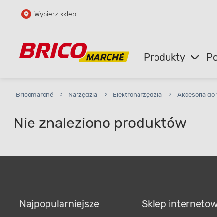
Wybierz sklep
Przejdź do głównej zawartości
Przejdź do wyszukiwarki
Produkty
Po
Przejdź do kontaktu
Bricomarché
>
Narzędzia
>
Elektronarzędzia
>
Akcesoria do
Nie znaleziono produktów
Najpopularniejsze
Sklep interneto