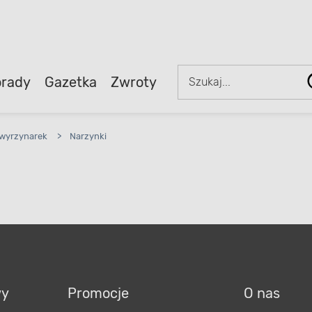
rady
Gazetka
Zwroty
 wyrzynarek
>
Narzynki
wy
Promocje
O nas