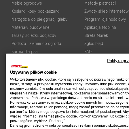
Meble ogrodowe
Metody płatności
Kosiarki, kosy, podkaszarki
Zwroty sklep internetow
Narzędzia do pielęgnacji gleby
Program lojalnościowy
Materiały budowlane
Aplikacja Mobilna
Tarasy, ścieżki, podjazdy
Strefa Marek
Podłoża i ziemie do ogrodu
Zgłoś błąd
Karma dla psa
FAQ
Ogród
Prawny obowiązek zape
Polityka pr
Farby wewnętrzne białe
zgodności towaru z um
Używamy plików cookie
Elektryka
Program Brico PRO
Wykorzystujemy pliki cookie, które są niezbędne do poprawnego funkcj
Panele
naszej strony. W przypadku wyrażenia zgody używamy inne pliki cookie, 
możemy zamieścić w celu analizy danych dotyczących odwiedzających,
Regulaminy
Elektronarzędzia
ulepszenia naszej strony internetowej, pokazania spersonalizowanych tre
zapewnienia Państwu wspaniałego doświadczenia na stronie internetowe
Płytki
Regulaminy
Ponieważ korzystamy również z plików cookie innych firm, poszczególne
informacje, zebrane za ich pomocą, mogą zostać przekazane do naszych
Panele podłogowe
Polityka prywatności
partnerów, którzy mogą połączyć je z informacjami już posiadanymi. Ab
Płyty OSB/HDF
więcej informacji na temat plików cookie, których używamy, lub udzielić
poszczególne, wybierz „Dostosuj”.
Grabie do ogrodu
Dane są gromadzone w celu personalizacji reklam i pomiaru skutecznośc