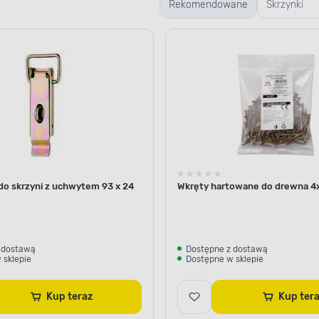
Rekomendowane
Skrzynki
warsztato
do skrzyni z uchwytem 93 x 24
Wkręty hartowane do drewna 4
 dostawą
Dostępne z dostawą
 sklepie
Dostępne w sklepie
Kup teraz
Kup ter