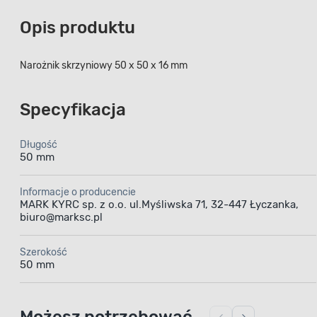
Opis produktu
Narożnik skrzyniowy 50 x 50 x 16 mm
Specyfikacja
Długość
50 mm
Informacje o producencie
MARK KYRC sp. z o.o. ul.Myśliwska 71, 32-447 Łyczanka,
biuro@marksc.pl
Szerokość
50 mm
Możesz potrzebować