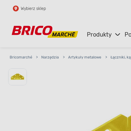
Wybierz sklep
Przejdź do głównej zawartości
Przejdź do wyszukiwarki
Produkty
Po
Przejdź do kontaktu
Bricomarché
>
Narzędzia
>
Artykuły metalowe
>
Łączniki, k