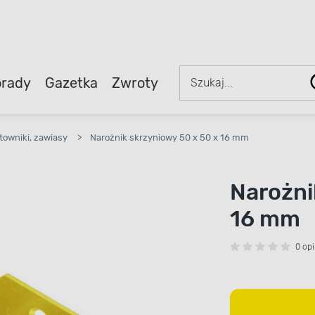
rady
Gazetka
Zwroty
ątowniki, zawiasy
>
Narożnik skrzyniowy 50 x 50 x 16 mm
Narożni
16 mm
0 opi