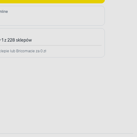
nline
 1 z 228 sklepów
lepie lub Bricomacie za 0 zł