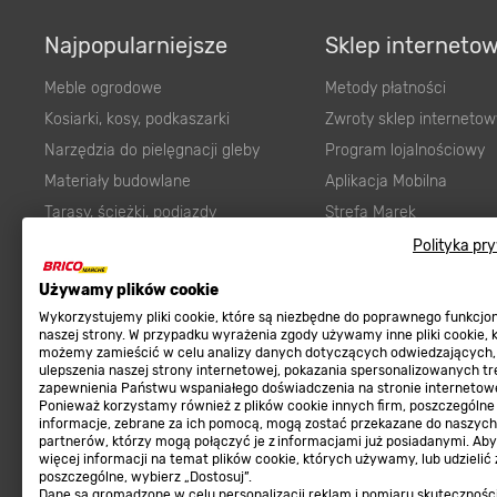
Najpopularniejsze
Sklep interneto
Meble ogrodowe
Metody płatności
Kosiarki, kosy, podkaszarki
Zwroty sklep internetow
Narzędzia do pielęgnacji gleby
Program lojalnościowy
Materiały budowlane
Aplikacja Mobilna
Tarasy, ścieżki, podjazdy
Strefa Marek
Podłoża i ziemie do ogrodu
Zgłoś błąd
Polityka pr
Karma dla psa
FAQ
Używamy plików cookie
Ogród
Prawny obowiązek zape
Wykorzystujemy pliki cookie, które są niezbędne do poprawnego funkcj
Farby wewnętrzne białe
zgodności towaru z um
naszej strony. W przypadku wyrażenia zgody używamy inne pliki cookie, 
możemy zamieścić w celu analizy danych dotyczących odwiedzających,
Elektryka
Program Brico PRO
ulepszenia naszej strony internetowej, pokazania spersonalizowanych tre
zapewnienia Państwu wspaniałego doświadczenia na stronie internetowe
Panele
Ponieważ korzystamy również z plików cookie innych firm, poszczególne
Regulaminy
informacje, zebrane za ich pomocą, mogą zostać przekazane do naszych
Elektronarzędzia
partnerów, którzy mogą połączyć je z informacjami już posiadanymi. Ab
Płytki
więcej informacji na temat plików cookie, których używamy, lub udzielić
Regulaminy
poszczególne, wybierz „Dostosuj”.
Panele podłogowe
Dane są gromadzone w celu personalizacji reklam i pomiaru skutecznośc