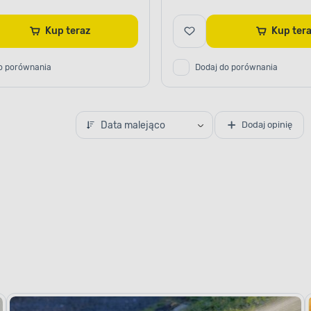
Kup teraz
Kup te
o porównania
Dodaj do porównania
Data malejąco
Dodaj opinię