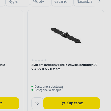
Rygle,
Wkręty,
Łączniki,
Narzędzia
Wierta
we
zasuwy i
gwoździe
kątowniki,
pomiarowe
wkręta
wrzeciądze
i śruby
zawiasy
x40
System ozdobny MARK zawias ozdobny 20
x 3,5 x 0,5 x 0,2 cm
Dostępne z dostawą
Dostępne w sklepie
az
Kup teraz