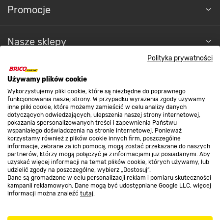
Promocje
Nasze sklepy
Polityka prywatności
O nas
Używamy plików cookie
Wykorzystujemy pliki cookie, które są niezbędne do poprawnego
funkcjonowania naszej strony. W przypadku wyrażenia zgody używamy
Kontakt do sklepu
inne pliki cookie, które możemy zamieścić w celu analizy danych
dotyczących odwiedzających, ulepszenia naszej strony internetowej,
pokazania spersonalizowanych treści i zapewnienia Państwu
wspaniałego doświadczenia na stronie internetowej. Ponieważ
Strefa biznesu
korzystamy również z plików cookie innych firm, poszczególne
informacje, zebrane za ich pomocą, mogą zostać przekazane do naszych
partnerów, którzy mogą połączyć je z informacjami już posiadanymi. Aby
uzyskać więcej informacji na temat plików cookie, których używamy, lub
udzielić zgody na poszczególne, wybierz „Dostosuj”.
Dołącz do nas
Dane są gromadzone w celu personalizacji reklam i pomiaru skuteczności
kampanii reklamowych. Dane mogą być udostępniane Google LLC, więcej
informacji można znaleźć
tutaj
.