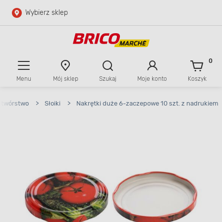
Wybierz sklep
Przejdź do głównej zawartości
Przejdź do wyszukiwarki
0
Menu
Mój sklep
Szukaj
Moje konto
Koszyk
Przejdź do kontaktu
etwórstwo
>
Słoiki
>
Nakrętki duże 6-zaczepowe 10 szt. z nadrukiem