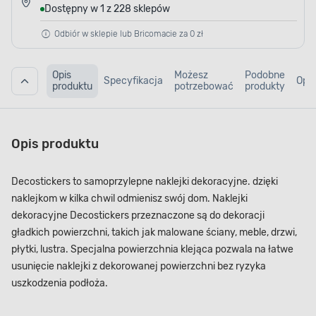
Dostępny w 1 z 228 sklepów
Odbiór w sklepie lub Bricomacie za 0 zł
Opis
Możesz
Podobne
Specyfikacja
Opin
produktu
potrzebować
produkty
Opis produktu
Decostickers to samoprzylepne naklejki dekoracyjne. dzięki
naklejkom w kilka chwil odmienisz swój dom. Naklejki
dekoracyjne Decostickers przeznaczone są do dekoracji
gładkich powierzchni, takich jak malowane ściany, meble, drzwi,
płytki, lustra. Specjalna powierzchnia klejąca pozwala na łatwe
usunięcie naklejki z dekorowanej powierzchni bez ryzyka
uszkodzenia podłoża.