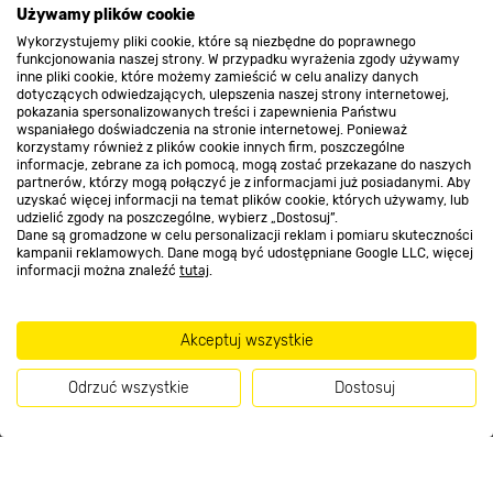
Używamy plików cookie
Wykorzystujemy pliki cookie, które są niezbędne do poprawnego
Kontakt do sklepu
funkcjonowania naszej strony. W przypadku wyrażenia zgody używamy
inne pliki cookie, które możemy zamieścić w celu analizy danych
dotyczących odwiedzających, ulepszenia naszej strony internetowej,
pokazania spersonalizowanych treści i zapewnienia Państwu
Strefa biznesu
wspaniałego doświadczenia na stronie internetowej. Ponieważ
korzystamy również z plików cookie innych firm, poszczególne
informacje, zebrane za ich pomocą, mogą zostać przekazane do naszych
partnerów, którzy mogą połączyć je z informacjami już posiadanymi. Aby
uzyskać więcej informacji na temat plików cookie, których używamy, lub
udzielić zgody na poszczególne, wybierz „Dostosuj”.
Dołącz do nas
Dane są gromadzone w celu personalizacji reklam i pomiaru skuteczności
kampanii reklamowych. Dane mogą być udostępniane Google LLC, więcej
informacji można znaleźć
tutaj
.
Metody płatności
Akceptuj wszystkie
Odrzuć wszystkie
Dostosuj
Informacje handlowe o towarach i ich cenach podane na stronach serwisu:
Kup teraz
https://www.bricomarche.pl/
nie stanowią oferty, a są wyłącznie