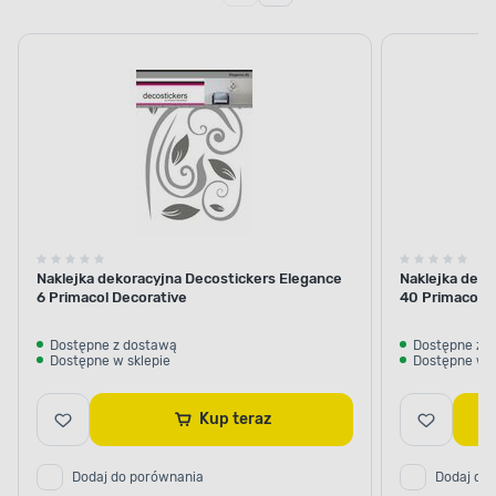
Naklejka dekoracyjna Decostickers Elegance
Naklejka deko
6 Primacol Decorative
40 Primacol D
Dostępne z dostawą
Dostępne z 
Dostępne w sklepie
Dostępne w s
Kup teraz
Dodaj do porównania
Dodaj do