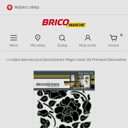
Wybierz sklep
Przejdź do głównej zawartości
Przejdź do wyszukiwarki
0
Menu
Mój sklep
Szukaj
Moje konto
Koszyk
Przejdź do kontaktu
>
Naklejka dekoracyjna Decostickers Magic roses 36 Primacol Decorative