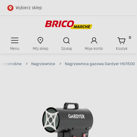
Wybierz sklep
Przejdź do głównej zawartości
Przejdź do wyszukiwarki
0
Menu
Mój sklep
Szukaj
Moje konto
Koszyk
Przejdź do kontaktu
e przenośne
>
Nagrzewnice
>
Nagrzewnica gazowa Gardyer HG1500