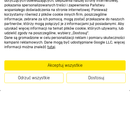
Nasze sklepy
dotyczących odwiedzających, ulepszenia naszej strony internetowej,
pokazania spersonalizowanych treści i zapewnienia Państwu
wspaniałego doświadczenia na stronie internetowej. Ponieważ
korzystamy również z plików cookie innych firm, poszczególne
O nas
informacje, zebrane za ich pomocą, mogą zostać przekazane do naszych
partnerów, którzy mogą połączyć je z informacjami już posiadanymi. Aby
uzyskać więcej informacji na temat plików cookie, których używamy, lub
udzielić zgody na poszczególne, wybierz „Dostosuj”.
Kontakt do sklepu
Dane są gromadzone w celu personalizacji reklam i pomiaru skuteczności
kampanii reklamowych. Dane mogą być udostępniane Google LLC, więcej
informacji można znaleźć
tutaj
.
Strefa biznesu
Akceptuj wszystkie
Odrzuć wszystkie
Dostosuj
Dołącz do nas
Kup teraz
Metody płatności