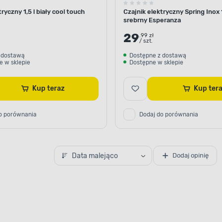
ryczny 1,5 l biały cool touch
Czajnik elektryczny Spring Inox 
srebrny Esperanza
29
.99 zł
/ szt.
 dostawą
Dostępne z dostawą
e w sklepie
Dostępne w sklepie
Kup teraz
Kup te
o porównania
Dodaj do porównania
Data malejąco
Dodaj opinię