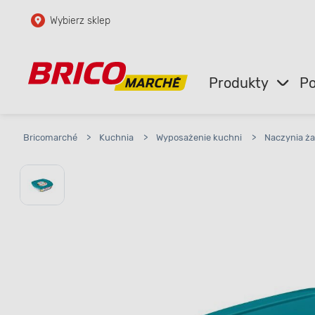
Wybierz sklep
Przejdź do głównej zawartości
Przejdź do wyszukiwarki
Produkty
Po
Przejdź do kontaktu
Bricomarché
>
Kuchnia
>
Wyposażenie kuchni
>
Naczynia ż