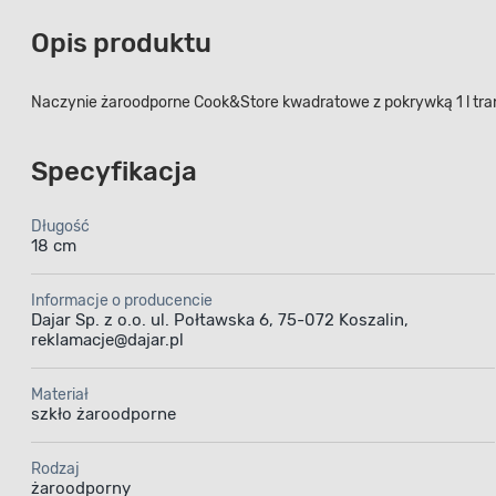
Opis produktu
Naczynie żaroodporne Cook&Store kwadratowe z pokrywką 1 l tr
Specyfikacja
Długość
18 cm
Informacje o producencie
Dajar Sp. z o.o. ul. Połtawska 6, 75-072 Koszalin,
reklamacje@dajar.pl
Materiał
szkło żaroodporne
Rodzaj
żaroodporny