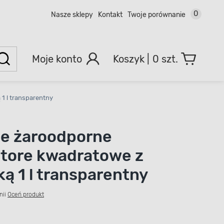
0
Nasze sklepy
Kontakt
Twoje porównanie
Moje konto
0 szt.
1 l transparentny
e żaroodporne
tore kwadratowe z
ą 1 l transparentny
nii
Oceń produkt