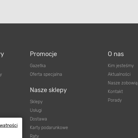
wy
Promocje
O nas
Gazetka
Kim jesteśmy
y
Oferta specjalna
Aktualności
Nasze zobowią
Nasze sklepy
Kontakt
Porady
Sklepy
Usługi
Dostawa
ywatności
wnienia
Karty podarunkowe
ową
Raty