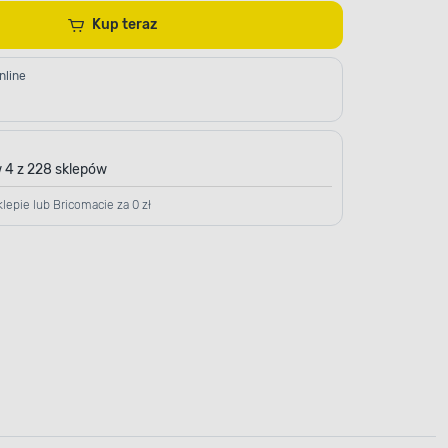
Kup teraz
nline
 4 z 228 sklepów
lepie lub Bricomacie za 0 zł