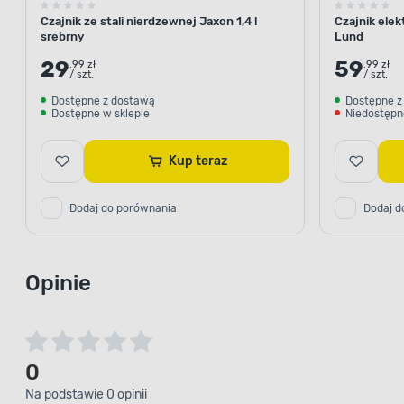
Czajnik ze stali nierdzewnej Jaxon 1,4 l
Czajnik elekt
srebrny
Lund
29
59
.99 zł
.99 zł
/ szt.
/ szt.
Dostępne z dostawą
Dostępne z
Dostępne w sklepie
Niedostępn
Kup teraz
Dodaj do porównania
Dodaj d
Opinie
0
Na podstawie 0 opinii