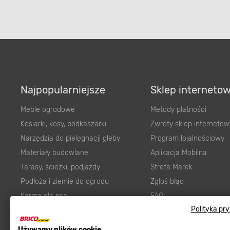
Najpopularniejsze
Sklep interneto
Meble ogrodowe
Metody płatności
Kosiarki, kosy, podkaszarki
Zwroty sklep internetow
Narzędzia do pielęgnacji gleby
Program lojalnościowy
Materiały budowlane
Aplikacja Mobilna
Tarasy, ścieżki, podjazdy
Strefa Marek
Podłoża i ziemie do ogrodu
Zgłoś błąd
Karma dla psa
FAQ
Polityka pr
Ogród
Prawny obowiązek zape
Farby wewnętrzne białe
zgodności towaru z um
Używamy plików cookie