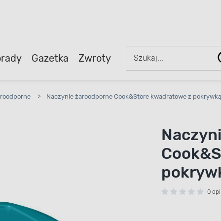
rady
Gazetka
Zwroty
aroodporne
>
Naczynie żaroodporne Cook&Store kwadratowe z pokrywką 
Naczyni
Cook&S
pokrywk
0 opi