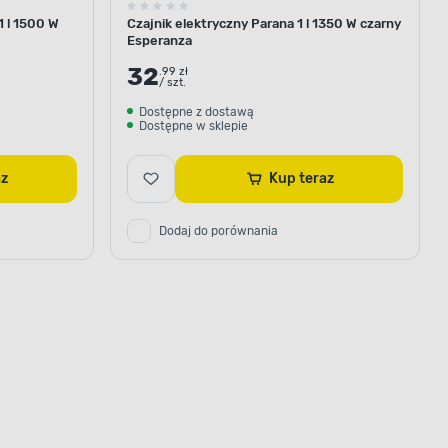
1 l 1500 W
Czajnik elektryczny Parana 1 l 1350 W czarny
Esperanza
32
.99 zł
/ szt.
Dostępne z dostawą
Dostępne w sklepie
raz
Kup teraz
Dodaj do porównania