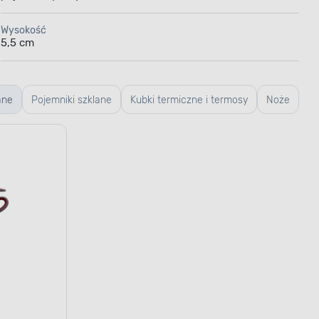
Wysokość
5,5 cm
ane
Pojemniki szklane
Kubki termiczne i termosy
Noże