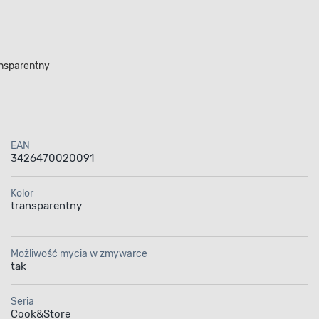
ansparentny
EAN
3426470020091
Kolor
transparentny
Możliwość mycia w zmywarce
tak
Seria
Cook&Store