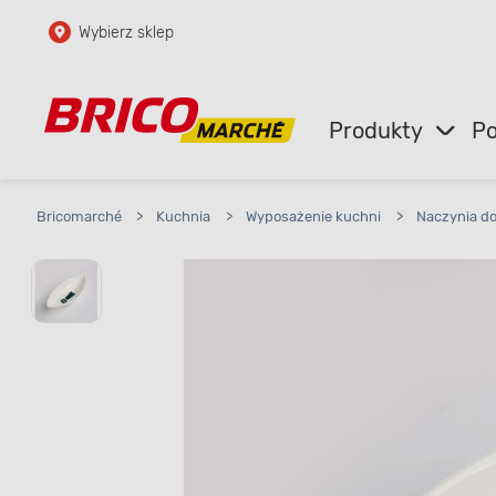
Wybierz sklep
Przejdź do głównej zawartości
Przejdź do wyszukiwarki
Produkty
Po
Przejdź do kontaktu
Bricomarché
>
Kuchnia
>
Wyposażenie kuchni
>
Naczynia d