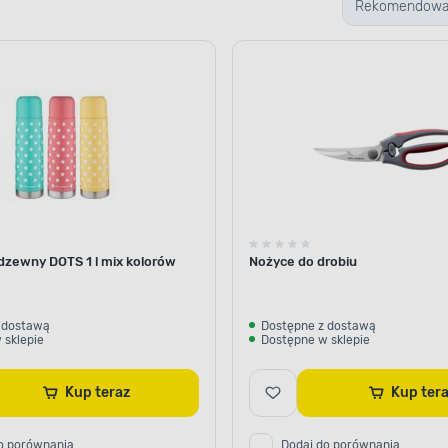
Rekomendow
dzewny DOTS 1 l mix kolorów
Nożyce do drobiu
 dostawą
Dostępne z dostawą
 sklepie
Dostępne w sklepie
Kup teraz
Kup ter
o porównania
Dodaj do porównania