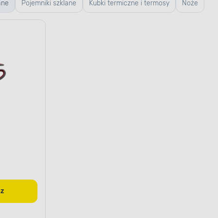
ane
Pojemniki szklane
Kubki termiczne i termosy
Noże
az