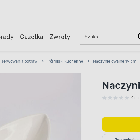
rady
Gazetka
Zwroty
o serwowania potraw
>
Półmiski kuchenne
>
Naczynie owalne 19 cm
Naczyni
0 opi