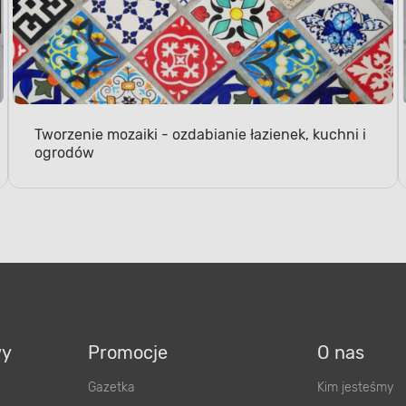
Tworzenie mozaiki - ozdabianie łazienek, kuchni i
ogrodów
wy
Promocje
O nas
Gazetka
Kim jesteśmy