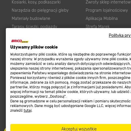
Kosiarki, kosy, podkaszarki
Zwroty sklep internetow
Narzędzia do pielęgnacji gleby
Program lojalnościowy
Materiały budowlane
Aplikacja Mobilna
Tarasy, ścieżki, podjazdy
Strefa Marek
Podłoża i ziemie do ogrodu
Zgłoś błąd
Polityka pr
Karma dla psa
FAQ
Używamy plików cookie
Ogród
Prawny obowiązek zape
Wykorzystujemy pliki cookie, które są niezbędne do poprawnego funkcj
Farby wewnętrzne białe
zgodności towaru z um
naszej strony. W przypadku wyrażenia zgody używamy inne pliki cookie, 
możemy zamieścić w celu analizy danych dotyczących odwiedzających,
Elektryka
Program Brico PRO
ulepszenia naszej strony internetowej, pokazania spersonalizowanych tre
zapewnienia Państwu wspaniałego doświadczenia na stronie internetowe
Panele
Ponieważ korzystamy również z plików cookie innych firm, poszczególne
Regulaminy
informacje, zebrane za ich pomocą, mogą zostać przekazane do naszych
Elektronarzędzia
partnerów, którzy mogą połączyć je z informacjami już posiadanymi. Ab
Płytki
więcej informacji na temat plików cookie, których używamy, lub udzielić
Regulaminy
poszczególne, wybierz „Dostosuj”.
Panele podłogowe
Dane są gromadzone w celu personalizacji reklam i pomiaru skutecznośc
Polityka prywatności
reklamowych. Dane mogą być udostępniane Google LLC, więcej informa
Płyty OSB/HDF
znaleźć
tutaj
.
Grabie do ogrodu
Akceptuj wszystkie