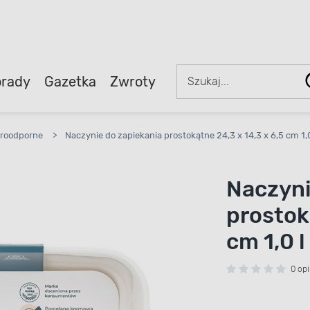
rady
Gazetka
Zwroty
aroodporne
>
Naczynie do zapiekania prostokątne 24,3 x 14,3 x 6,5 cm 1,0
Naczyni
prostok
cm 1,0 l
0 opi