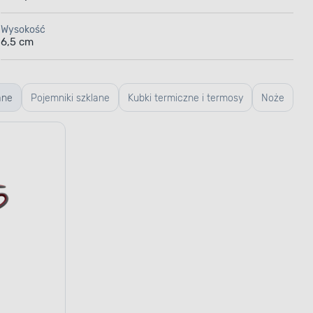
Wysokość
6,5 cm
ane
Pojemniki szklane
Kubki termiczne i termosy
Noże