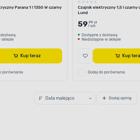
tryczny Parana 1 l 1350 W czarny
Czajnik elektryczny 1,5 l czarny
Lund
59
.99 zł
/ szt.
 dostawą
Dostępne z dostawą
 sklepie
Niedostępne w sklepie
Kup teraz
Kup te
o porównania
Dodaj do porównania
Data malejąco
Dodaj opinię