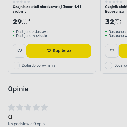
Czajnik ze stali nierdzewnej Jaxon 1,4 l
Czajnik elek
srebrny
Esperanza
29
32
.99 zł
.99 zł
/ szt.
/ szt.
Dostępne z dostawą
Dostępne z
Dostępne w sklepie
Dostępne w
Kup teraz
Dodaj do porównania
Dodaj d
Opinie
0
Na podstawie 0 opinii