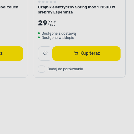
 cool touch
Czajnik elektryczny Spring Inox 1 l 1500 W
srebrny Esperanza
29
.99 zł
/ szt.
Dostępne z dostawą
Dostępne w sklepie
raz
Kup teraz
Dodaj do porównania