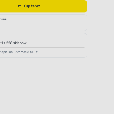
Kup teraz
nline
 1 z 228 sklepów
lepie lub Bricomacie za 0 zł