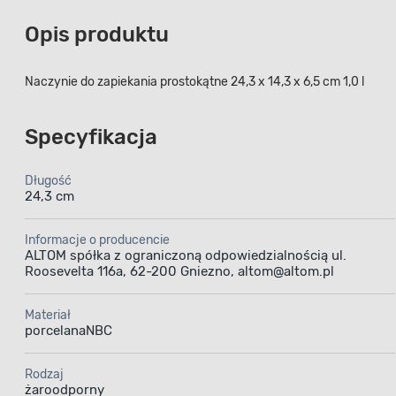
Opis produktu
Naczynie do zapiekania prostokątne 24,3 x 14,3 x 6,5 cm 1,0 l
Specyfikacja
Długość
24,3 cm
Informacje o producencie
ALTOM spółka z ograniczoną odpowiedzialnością ul.
Roosevelta 116a, 62-200 Gniezno, altom@altom.pl
Materiał
porcelanaNBC
Rodzaj
żaroodporny