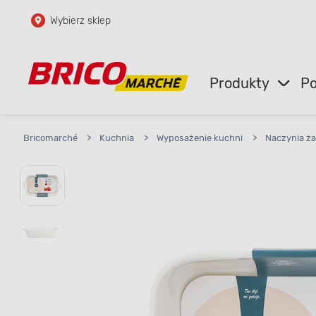
Wybierz sklep
Przejdź do głównej zawartości
Przejdź do wyszukiwarki
Produkty
Po
Przejdź do kontaktu
Bricomarché
>
Kuchnia
>
Wyposażenie kuchni
>
Naczynia ż