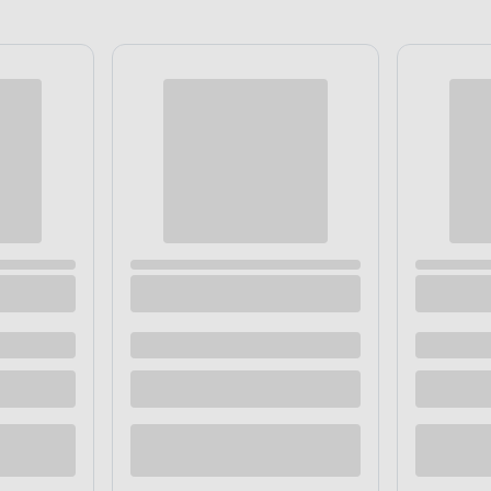
nie hipoalergiczne (doypack)
Mydło w płynie Peach zap
 dostawą
Dostępne z dostawą
 sklepie
Dostępne w sklepie
Kup teraz
Kup te
o porównania
Dodaj do porównania