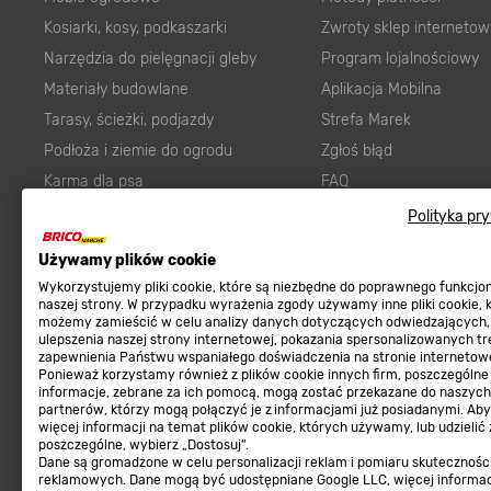
Kosiarki, kosy, podkaszarki
Zwroty sklep internetow
Narzędzia do pielęgnacji gleby
Program lojalnościowy
Materiały budowlane
Aplikacja Mobilna
Tarasy, ścieżki, podjazdy
Strefa Marek
Podłoża i ziemie do ogrodu
Zgłoś błąd
Karma dla psa
FAQ
Ogród
Prawny obowiązek zape
Polityka pr
Farby wewnętrzne białe
zgodności towaru z um
Elektryka
Program Brico PRO
Używamy plików cookie
Panele
Wykorzystujemy pliki cookie, które są niezbędne do poprawnego funkcj
Regulaminy
naszej strony. W przypadku wyrażenia zgody używamy inne pliki cookie, 
Elektronarzędzia
możemy zamieścić w celu analizy danych dotyczących odwiedzających,
ulepszenia naszej strony internetowej, pokazania spersonalizowanych tre
Płytki
Regulaminy
zapewnienia Państwu wspaniałego doświadczenia na stronie internetowe
Panele podłogowe
Ponieważ korzystamy również z plików cookie innych firm, poszczególne
Polityka prywatności
informacje, zebrane za ich pomocą, mogą zostać przekazane do naszych
Płyty OSB/HDF
partnerów, którzy mogą połączyć je z informacjami już posiadanymi. Ab
więcej informacji na temat plików cookie, których używamy, lub udzielić
Grabie do ogrodu
poszczególne, wybierz „Dostosuj”.
Dane są gromadzone w celu personalizacji reklam i pomiaru skutecznośc
reklamowych. Dane mogą być udostępniane Google LLC, więcej informa