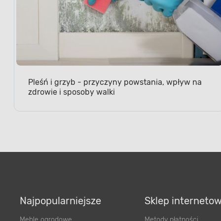
Pleśń i grzyb - przyczyny powstania, wpływ na
zdrowie i sposoby walki
Najpopularniejsze
Sklep interneto
Meble ogrodowe
Metody płatności