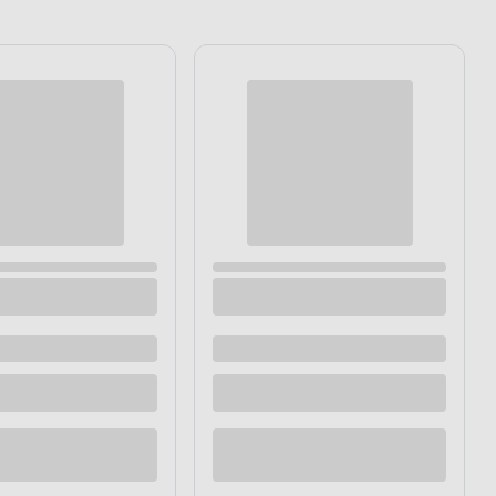
as 400 ml Luksja
Mydło w płynie Jasmine zapas 400 ml
Luksja
Dostępne z dostawą
Dostępne w sklepie
raz
Kup teraz
Dodaj do porównania