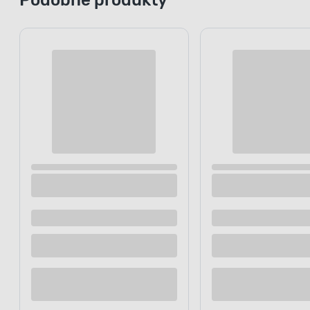
Mydło w płynie Jasmine 500 ml Luksja
Mydło w pły
500 ml ABE
Dostępne z dostawą
Dostępne z
Dostępne w sklepie
Dostępne w
Kup teraz
Dodaj do porównania
Dodaj d