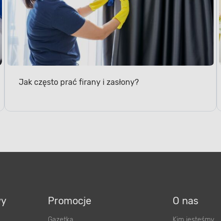
Jak często prać firany i zasłony?
wy
Promocje
O nas
Gazetka
Kim jesteśmy