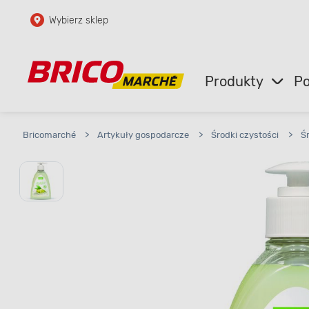
Wybierz sklep
Przejdź do głównej zawartości
Przejdź do wyszukiwarki
Produkty
Po
Przejdź do kontaktu
Bricomarché
>
Artykuły gospodarcze
>
Środki czystości
>
Ś