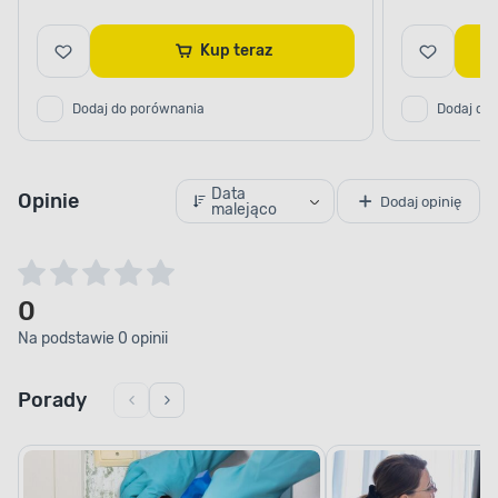
Kup teraz
Dodaj do porównania
Dodaj do
Data
Opinie
Dodaj opinię
malejąco
0
Na podstawie 0 opinii
Porady