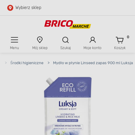
Wybierz sklep
Przejdź do głównej zawartości
Przejdź do wyszukiwarki
0
Menu
Mój sklep
Szukaj
Moje konto
Koszyk
Przejdź do kontaktu
i
>
Środki higieniczne
>
Mydło w płynie Linseed zapas 900 ml Luksja