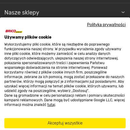
Nasze sklepy
Polityka prywatności
O nas
Używamy plików cookie
Wykorzystujemy pliki cookie, które są niezbędne do poprawnego
Kontakt do sklepu
funkcjonowania naszej strony. W przypadku wyrażenia zgody używamy
inne pliki cookie, które możemy zamieścić w celu analizy danych
dotyczących odwiedzających, ulepszenia naszej strony internetowej,
pokazania spersonalizowanych treści i zapewnienia Państwu
Strefa biznesu
wspaniałego doświadczenia na stronie internetowej. Ponieważ
korzystamy również z plików cookie innych firm, poszczególne
informacje, zebrane za ich pomocą, mogą zostać przekazane do naszych
partnerów, którzy mogą połączyć je z informacjami już posiadanymi. Aby
uzyskać więcej informacji na temat plików cookie, których używamy, lub
udzielić zgody na poszczególne, wybierz „Dostosuj”.
Dołącz do nas
Dane są gromadzone w celu personalizacji reklam i pomiaru skuteczności
kampanii reklamowych. Dane mogą być udostępniane Google LLC, więcej
informacji można znaleźć
tutaj
.
Metody płatności
Akceptuj wszystkie