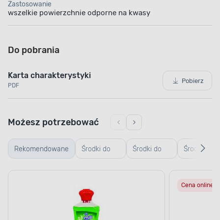
Zastosowanie
wszelkie powierzchnie odporne na kwasy
Do pobrania
Karta charakterystyki
Pobierz
PDF
Możesz potrzebować
Rekomendowane
Środki do
Środki do
Środki do
czyszczenia
czyszczenia
odkamienia
Cena online
podłóg
łazienki