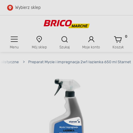
Wybierz sklep
Przejdź do głównej zawartości
Przejdź do wyszukiwarki
0
Menu
Mój sklep
Szukaj
Moje konto
Koszyk
Przejdź do kontaktu
jalistyczne
>
Preparat Mycie i impregnacja 2w1 łazienka 650 ml Starnet