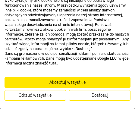
Wykorzystujemy pliki cookie, które są niezbędne do poprawnego
Kontakt do sklepu
funkcjonowania naszej strony. W przypadku wyrażenia zgody używamy
inne pliki cookie, które możemy zamieścić w celu analizy danych
dotyczących odwiedzających, ulepszenia naszej strony internetowej,
pokazania spersonalizowanych treści i zapewnienia Państwu
Strefa biznesu
wspaniałego doświadczenia na stronie internetowej. Ponieważ
korzystamy również z plików cookie innych firm, poszczególne
informacje, zebrane za ich pomocą, mogą zostać przekazane do naszych
partnerów, którzy mogą połączyć je z informacjami już posiadanymi. Aby
uzyskać więcej informacji na temat plików cookie, których używamy, lub
udzielić zgody na poszczególne, wybierz „Dostosuj”.
Dołącz do nas
Dane są gromadzone w celu personalizacji reklam i pomiaru skuteczności
kampanii reklamowych. Dane mogą być udostępniane Google LLC, więcej
informacji można znaleźć
tutaj
.
Metody płatności
Akceptuj wszystkie
Odrzuć wszystkie
Dostosuj
Informacje handlowe o towarach i ich cenach podane na stronach serwisu:
Kup teraz
https://www.bricomarche.pl/
nie stanowią oferty, a są wyłącznie
zaproszeniem do zawarcia umowy w rozumieniu art. 71 Kodeksu cywilnego.