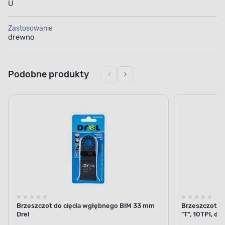
U
Zastosowanie
drewno
Podobne produkty
Brzeszczot do cięcia wgłębnego BIM 33 mm
Brzeszczoty 
Drel
"T", 10TPI, do
PVC 2 szt.