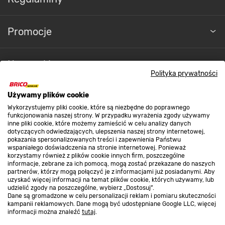
Promocje
Nasze sklepy
Polityka prywatności
O nas
Używamy plików cookie
Wykorzystujemy pliki cookie, które są niezbędne do poprawnego
funkcjonowania naszej strony. W przypadku wyrażenia zgody używamy
inne pliki cookie, które możemy zamieścić w celu analizy danych
Kontakt do sklepu
dotyczących odwiedzających, ulepszenia naszej strony internetowej,
pokazania spersonalizowanych treści i zapewnienia Państwu
wspaniałego doświadczenia na stronie internetowej. Ponieważ
korzystamy również z plików cookie innych firm, poszczególne
Strefa biznesu
informacje, zebrane za ich pomocą, mogą zostać przekazane do naszych
partnerów, którzy mogą połączyć je z informacjami już posiadanymi. Aby
uzyskać więcej informacji na temat plików cookie, których używamy, lub
udzielić zgody na poszczególne, wybierz „Dostosuj”.
Dane są gromadzone w celu personalizacji reklam i pomiaru skuteczności
Dołącz do nas
kampanii reklamowych. Dane mogą być udostępniane Google LLC, więcej
informacji można znaleźć
tutaj
.