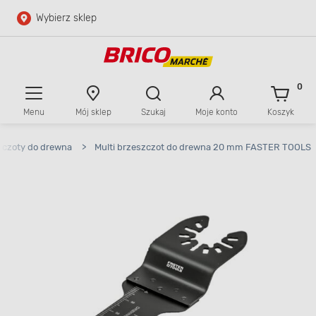
Wybierz sklep
Przejdź do głównej zawartości
Przejdź do wyszukiwarki
0
Menu
Mój sklep
Szukaj
Moje konto
Koszyk
Przejdź do kontaktu
zczoty do drewna
>
Multi brzeszczot do drewna 20 mm FASTER TOOLS