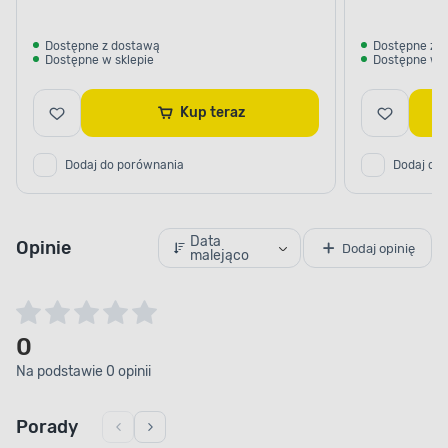
Dostępne z dostawą
Dostępne z 
Dostępne w sklepie
Dostępne w s
Kup teraz
Dodaj do porównania
Dodaj do
Data
Opinie
Dodaj opinię
malejąco
0
Na podstawie 0 opinii
Porady