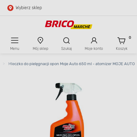
Wybierz sklep
Przejdź do głównej zawartości
Przejdź do wyszukiwarki
0
Menu
Mój sklep
Szukaj
Moje konto
Koszyk
Przejdź do kontaktu
>
Mleczko do pielęgnacji opon Moje Auto 650 ml - atomizer MOJE AUTO