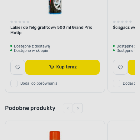
Lakier do felg grafitowy 500 ml Grand Prix
Ściągacz wo
Motip
Dostępne z dostawą
Dostępne z 
Dostępne w sklepie
Dostępne w s
Kup teraz
Dodaj do porównania
Dodaj do
Podobne produkty