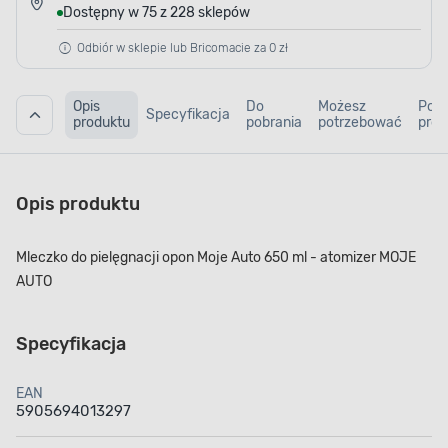
Dostępny w 75 z 228 sklepów
Odbiór w sklepie lub Bricomacie za 0 zł
Opis
Do
Możesz
Pod
Specyfikacja
produktu
pobrania
potrzebować
prod
Opis produktu
Mleczko do pielęgnacji opon Moje Auto 650 ml - atomizer MOJE
AUTO
Specyfikacja
EAN
5905694013297