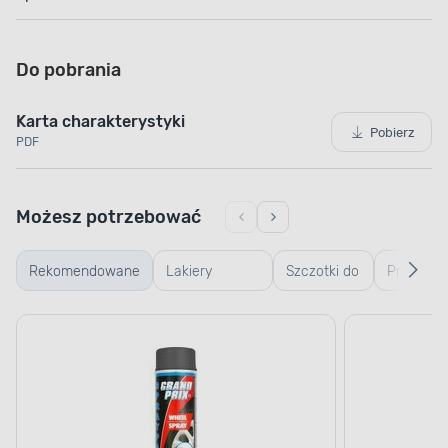
Do pobrania
Karta charakterystyki
Pobierz
PDF
Możesz potrzebować
Rekomendowane
Lakiery
Szczotki do
Preparat
samochodowe
mycia
do
samochodu
usuwania
trudnych
zabrudze