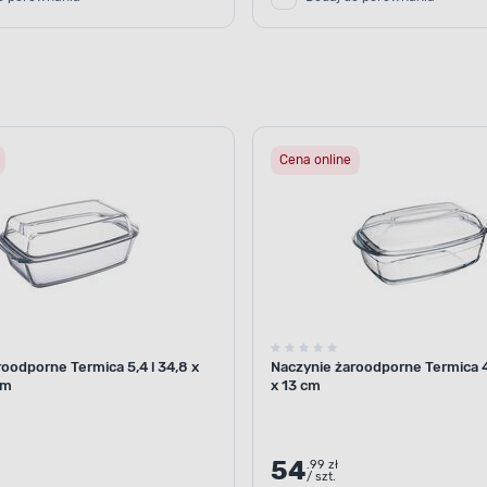
Cena online
oodporne Termica 5,4 l 34,8 x
Naczynie żaroodporne Termica 4,
cm
x 13 cm
54
.99 zł
/ szt.