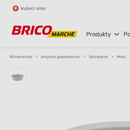
Wybierz sklep
Przejdź do głównej zawartości
Przejdź do wyszukiwarki
Produkty
Po
Przejdź do kontaktu
Bricomarché
>
Artykuły gospodarcze
>
Sprzątanie
>
Miski