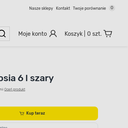
0
Nasze sklepy
Kontakt
Twoje porównanie
Moje konto
0 szt.
sia 6 l szary
nii
Oceń produkt
Kup teraz