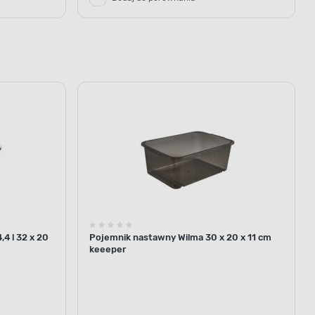
4 l 32 x 20
Pojemnik nastawny Wilma 30 x 20 x 11 cm
keeeper