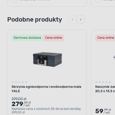
Podobne produkty
Darmowa dostawa
Cena online
Cena online
Skrzynia ognioodporna i wodoodporna mała
Naczynie żar
YALE
20,3 x 13,3 
299,00 zł
279
.00 zł
/ szt.
Najniższa cena z ostatnich 30 dni przed obniżką:
59
.99 zł
299,00 zł
/ szt.