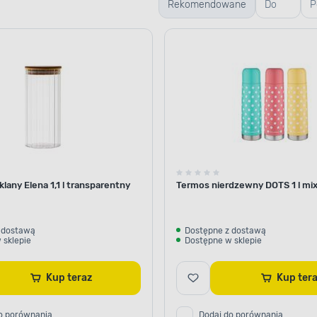
Rekomendowane
Do
P
mycia
s
okien
lany Elena 1,1 l transparentny
Termos nierdzewny DOTS 1 l mi
 dostawą
Dostępne z dostawą
 sklepie
Dostępne w sklepie
Kup teraz
Kup te
o porównania
Dodaj do porównania