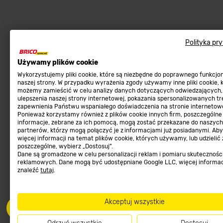
Najpopularniejsze
Sklep interneto
Polityka pr
Meble ogrodowe
Metody płatności
Używamy plików cookie
Kosiarki, kosy, podkaszarki
Zwroty sklep internetow
Wykorzystujemy pliki cookie, które są niezbędne do poprawnego funkcj
naszej strony. W przypadku wyrażenia zgody używamy inne pliki cookie, 
Narzędzia do pielęgnacji gleby
Program lojalnościowy
możemy zamieścić w celu analizy danych dotyczących odwiedzających,
ulepszenia naszej strony internetowej, pokazania spersonalizowanych tre
Materiały budowlane
Aplikacja Mobilna
zapewnienia Państwu wspaniałego doświadczenia na stronie internetowe
Ponieważ korzystamy również z plików cookie innych firm, poszczególne
Tarasy, ścieżki, podjazdy
Strefa Marek
informacje, zebrane za ich pomocą, mogą zostać przekazane do naszych
Podłoża i ziemie do ogrodu
Zgłoś błąd
partnerów, którzy mogą połączyć je z informacjami już posiadanymi. Ab
więcej informacji na temat plików cookie, których używamy, lub udzielić
Karma dla psa
FAQ
poszczególne, wybierz „Dostosuj”.
Dane są gromadzone w celu personalizacji reklam i pomiaru skutecznośc
Ogród
Prawny obowiązek zape
reklamowych. Dane mogą być udostępniane Google LLC, więcej informa
znaleźć
tutaj
.
Farby wewnętrzne białe
zgodności towaru z um
Elektryka
Program Brico PRO
Panele
Akceptuj wszystkie
Regulaminy
Elektronarzędzia