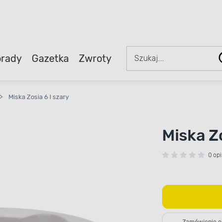
rady
Gazetka
Zwroty
>
Miska Zosia 6 l szary
Miska Zo
0 opi