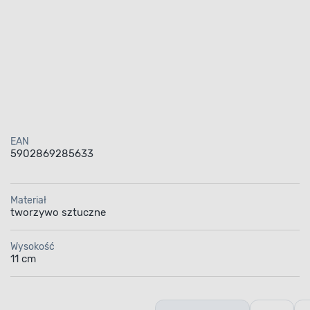
EAN
5902869285633
Materiał
tworzywo sztuczne
Wysokość
11 cm