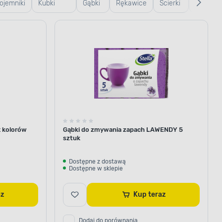
ojemniki
Kubki
Gąbki
Rękawice
Ścierki
Szczotki 
zklane
termiczne
i
gumowe
do
szczote
i termosy
ścierki
podłogi
x kolorów
Gąbki do zmywania zapach LAWENDY 5
sztuk
Dostępne z dostawą
Dostępne w sklepie
raz
Kup teraz
Dodaj do porównania