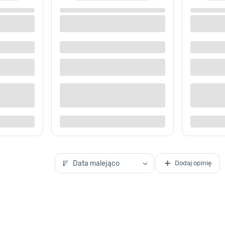
walna 12 l ciemny popiel
Miska kwadratowa z wylewką Bjö
zielona keeeper
 dostawą
Dostępne z dostawą
 sklepie
Dostępne w sklepie
Kup teraz
Kup te
o porównania
Dodaj do porównania
Data malejąco
Dodaj opinię