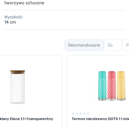
tworzywo sztuczne
Wysokość
14 cm
Rekomendowane
Do
P
mycia
s
okien
lany Elena 1,1 l transparentny
Termos nierdzewny DOTS 1 l mi