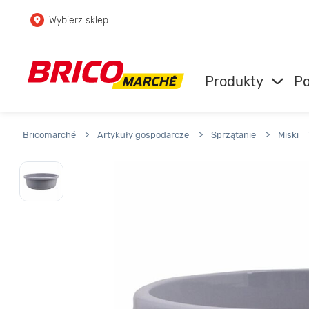
Wybierz sklep
Przejdź do głównej zawartości
Przejdź do wyszukiwarki
Produkty
Po
Przejdź do kontaktu
Bricomarché
>
Artykuły gospodarcze
>
Sprzątanie
>
Miski