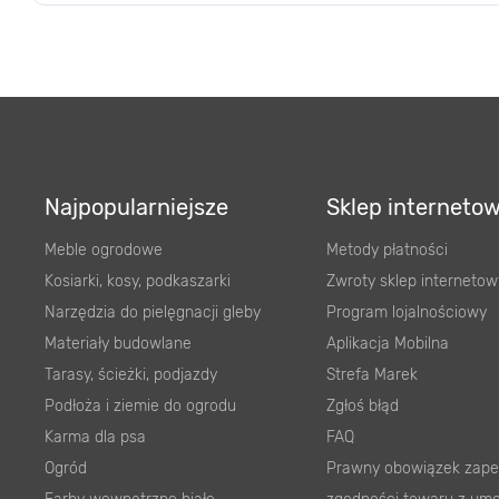
Najpopularniejsze
Sklep interneto
Meble ogrodowe
Metody płatności
Kosiarki, kosy, podkaszarki
Zwroty sklep internetow
Narzędzia do pielęgnacji gleby
Program lojalnościowy
Materiały budowlane
Aplikacja Mobilna
Tarasy, ścieżki, podjazdy
Strefa Marek
Podłoża i ziemie do ogrodu
Zgłoś błąd
Karma dla psa
FAQ
Ogród
Prawny obowiązek zape
Farby wewnętrzne białe
zgodności towaru z um