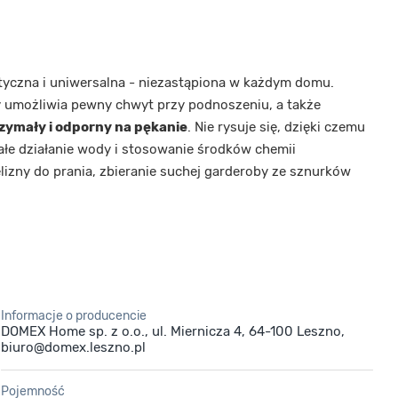
tyczna i uniwersalna - niezastąpiona w każdym domu.
 umożliwia pewny chwyt przy podnoszeniu, a także
rzymały i odporny na pękanie
. Nie rysuje się, dzięki czemu
wałe działanie wody i stosowanie środków chemii
lizny do prania, zbieranie suchej garderoby ze sznurków
Informacje o producencie
DOMEX Home sp. z o.o., ul. Miernicza 4, 64-100 Leszno,
biuro@domex.leszno.pl
Pojemność