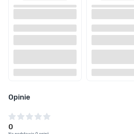
Miska Lamela 15 l jasny popiel
Miska West o
Dostępne z dostawą
Dostępne z
Dostępne w sklepie
Dostępne w
Kup teraz
Dodaj do porównania
Dodaj d
Opinie
0
Na podstawie 0 opinii