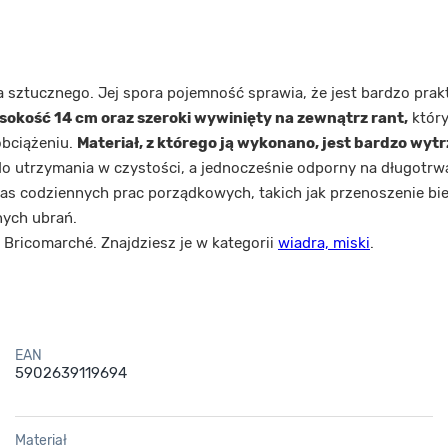
sztucznego. Jej spora pojemność sprawia, że jest bardzo prak
ysokość 14 cm oraz szeroki wywinięty na zewnątrz rant,
który
obciążeniu.
Materiał, z którego ją wykonano, jest bardzo wyt
 do utrzymania w czystości, a jednocześnie odporny na długotr
zas codziennych prac porządkowych, takich jak przenoszenie bie
nych ubrań.
 Bricomarché. Znajdziesz je w kategorii
wiadra, miski
.
EAN
5902639119694
Materiał