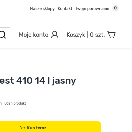
0
Nasze sklepy
Kontakt
Twoje porównanie
Moje konto
0 szt.
st 410 14 l jasny
nii
Oceń produkt
Kup teraz