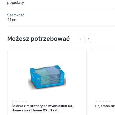
popielaty
Szerokość
41 cm
Możesz potrzebować
Ścierka z mikrofibry do mycia okien XXL
Pojemnik szk
Home sweet home XXL 1 szt.