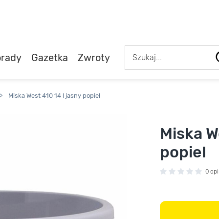
rady
Gazetka
Zwroty
>
Miska West 410 14 l jasny popiel
Miska We
popiel
0 opi