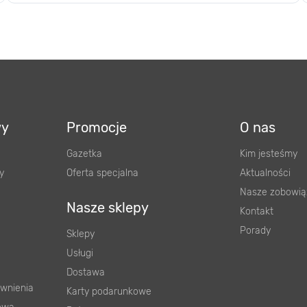
wy
Promocje
O nas
Gazetka
Kim jesteśmy
y
Oferta specjalna
Aktualności
Nasze zobowią
Nasze sklepy
Kontakt
Porady
Sklepy
Usługi
Dostawa
wnienia
Karty podarunkowe
ową
Raty