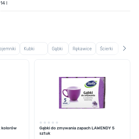
14 l
ojemniki
Kubki
Gąbki
Rękawice
Ścierki
Szczotki 
zklane
termiczne
i
gumowe
do
szczote
i termosy
ścierki
podłogi
x kolorów
Gąbki do zmywania zapach LAWENDY 5
sztuk