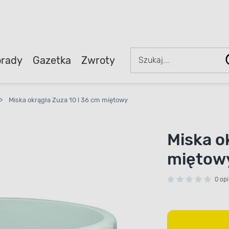
rady
Gazetka
Zwroty
>
Miska okrągła Zuza 10 l 36 cm miętowy
Miska o
miętow
0 opi