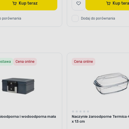
Kup teraz
Kup te
o porównania
Dodaj do porównania
ostawa
Cena online
Cena online
nioodporna i wodoodporna mała
Naczynie żaroodporne Termica 4,
x 13 cm