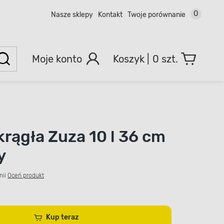
0
Nasze sklepy
Kontakt
Twoje porównanie
Moje konto
0 szt.
krągła Zuza 10 l 36 cm
y
nii
Oceń produkt
Kup teraz