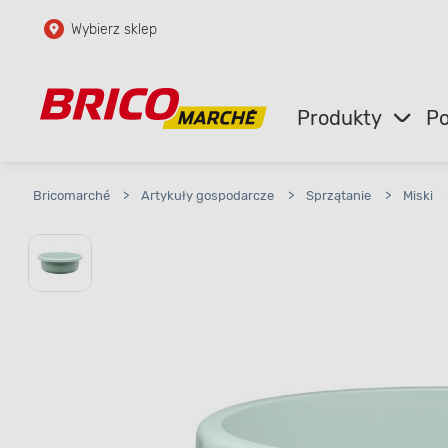
Wybierz sklep
Przejdź do głównej zawartości
Przejdź do wyszukiwarki
Produkty
Po
Przejdź do kontaktu
Bricomarché
>
Artykuły gospodarcze
>
Sprzątanie
>
Miski