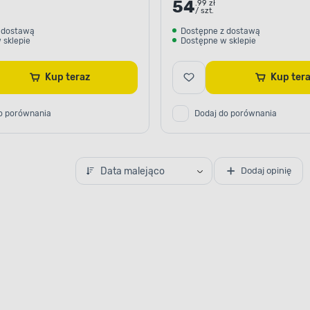
54
.99 zł
/ szt.
 dostawą
Dostępne z dostawą
 sklepie
Dostępne w sklepie
Kup teraz
Kup te
o porównania
Dodaj do porównania
Data malejąco
Dodaj opinię