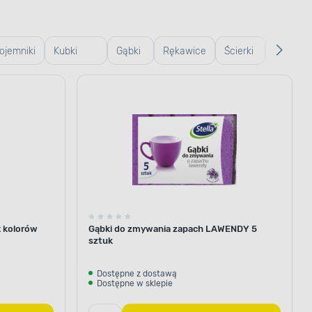
ojemniki
Kubki
Gąbki
Rękawice
Ścierki
Szczotki 
zklane
termiczne
i
gumowe
do
szczote
i termosy
ścierki
podłogi
x kolorów
Gąbki do zmywania zapach LAWENDY 5
sztuk
Dostępne z dostawą
Dostępne w sklepie