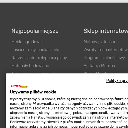
Najpopularniejsze
Sklep interneto
Meble ogrodowe
Metody płatności
Kosiarki, kosy, podkaszarki
Zwroty sklep internetow
Narzędzia do pielęgnacji gleby
Program lojalnościowy
Materiały budowlane
Aplikacja Mobilna
Tarasy, ścieżki, podjazdy
Strefa Marek
Polityka pr
Podłoża i ziemie do ogrodu
Zgłoś błąd
Karma dla psa
FAQ
Używamy plików cookie
Ogród
Prawny obowiązek zape
Wykorzystujemy pliki cookie, które są niezbędne do poprawnego funkcj
naszej strony. W przypadku wyrażenia zgody używamy inne pliki cookie, 
Farby wewnętrzne białe
zgodności towaru z um
możemy zamieścić w celu analizy danych dotyczących odwiedzających,
ulepszenia naszej strony internetowej, pokazania spersonalizowanych tre
Elektryka
Program Brico PRO
zapewnienia Państwu wspaniałego doświadczenia na stronie internetowe
Panele
Ponieważ korzystamy również z plików cookie innych firm, poszczególne
informacje, zebrane za ich pomocą, mogą zostać przekazane do naszych