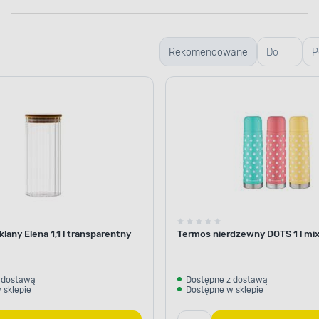
Rekomendowane
Do
P
mycia
s
okien
lany Elena 1,1 l transparentny
Termos nierdzewny DOTS 1 l mi
 dostawą
Dostępne z dostawą
 sklepie
Dostępne w sklepie