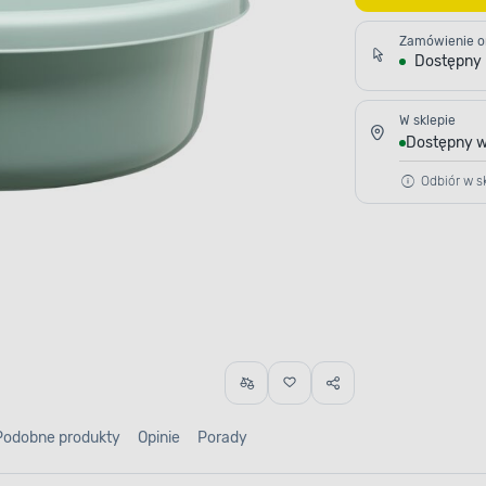
Zamówienie o
Dostępny
W sklepie
Dostępny w
Odbiór w sk
Podobne produkty
Opinie
Porady