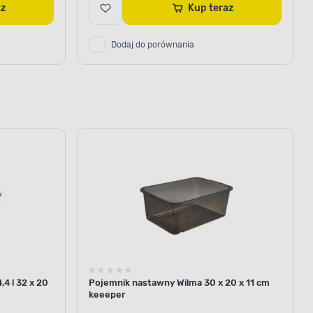
raz
Kup teraz
Dodaj do porównania
4 l 32 x 20
Pojemnik nastawny Wilma 30 x 20 x 11 cm
keeeper