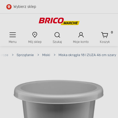
Wybierz sklep
Przejdź do głównej zawartości
Przejdź do wyszukiwarki
0
Menu
Mój sklep
Szukaj
Moje konto
Koszyk
Przejdź do kontaktu
arcze
>
Sprzątanie
>
Miski
>
Miska okrągła 18 l ZUZA 46 cm szary