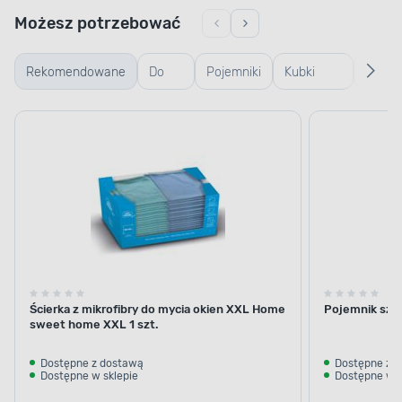
Możesz potrzebować
Rekomendowane
Do
Pojemniki
Kubki
Gąbki
mycia
szklane
termiczne
i
okien
i termosy
ścierki
Ścierka z mikrofibry do mycia okien XXL Home
Pojemnik szkla
sweet home XXL 1 szt.
Dostępne z dostawą
Dostępne z 
Dostępne w sklepie
Dostępne w s