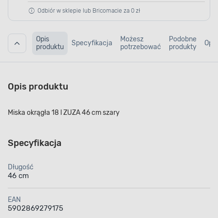
Odbiór w sklepie lub Bricomacie za 0 zł
Opis
Możesz
Podobne
Specyfikacja
Opin
produktu
potrzebować
produkty
Opis produktu
Miska okrągła 18 l ZUZA 46 cm szary
Specyfikacja
Długość
46 cm
EAN
5902869279175