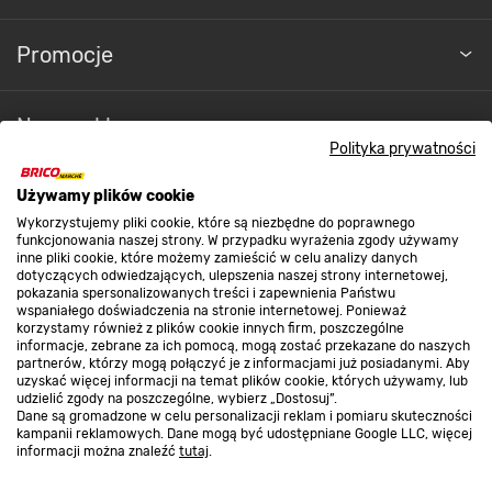
Promocje
Nasze sklepy
Polityka prywatności
O nas
Używamy plików cookie
Wykorzystujemy pliki cookie, które są niezbędne do poprawnego
funkcjonowania naszej strony. W przypadku wyrażenia zgody używamy
inne pliki cookie, które możemy zamieścić w celu analizy danych
Kontakt do sklepu
dotyczących odwiedzających, ulepszenia naszej strony internetowej,
pokazania spersonalizowanych treści i zapewnienia Państwu
wspaniałego doświadczenia na stronie internetowej. Ponieważ
korzystamy również z plików cookie innych firm, poszczególne
Strefa biznesu
informacje, zebrane za ich pomocą, mogą zostać przekazane do naszych
partnerów, którzy mogą połączyć je z informacjami już posiadanymi. Aby
uzyskać więcej informacji na temat plików cookie, których używamy, lub
udzielić zgody na poszczególne, wybierz „Dostosuj”.
Dane są gromadzone w celu personalizacji reklam i pomiaru skuteczności
Dołącz do nas
kampanii reklamowych. Dane mogą być udostępniane Google LLC, więcej
informacji można znaleźć
tutaj
.