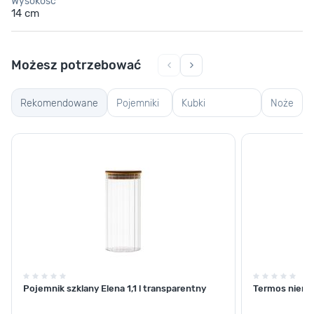
Wysokość
14 cm
Możesz potrzebować
Rekomendowane
Pojemniki
Kubki
Noże
szklane
termiczne i
termosy
Pojemnik szklany Elena 1,1 l transparentny
Termos nierdz