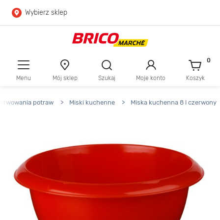
Wybierz sklep
Przejdź do głównej zawartości
Przejdź do wyszukiwarki
0
Menu
Mój sklep
Szukaj
Moje konto
Koszyk
Przejdź do kontaktu
serwowania potraw
>
Miski kuchenne
>
Miska kuchenna 8 l czerwony