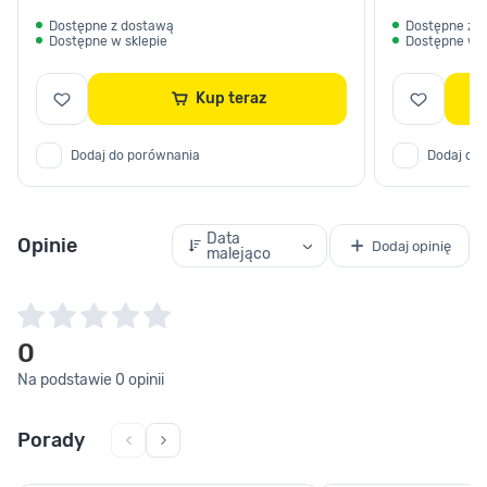
Dostępne z dostawą
Dostępne z 
Dostępne w sklepie
Dostępne w s
Kup teraz
Dodaj do porównania
Dodaj do
Data
Opinie
Dodaj opinię
malejąco
0
Na podstawie 0 opinii
Porady