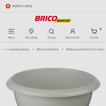
Wybierz sklep
Przejdź do głównej zawartości
Przejdź do wyszukiwarki
0
Menu
Mój sklep
Szukaj
Moje konto
Koszyk
Przejdź do kontaktu
o serwowania potraw
>
Miski kuchenne
>
Miska kuchenna 3,5 l szary