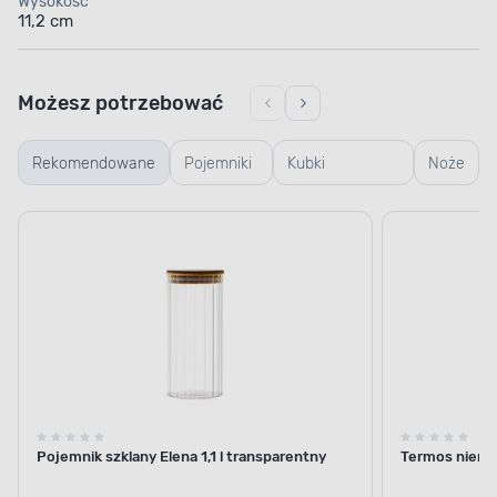
Wysokość
11,2 cm
Możesz potrzebować
Rekomendowane
Pojemniki
Kubki
Noże
szklane
termiczne i
termosy
Pojemnik szklany Elena 1,1 l transparentny
Termos nierdz