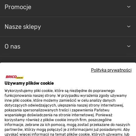
Promocje
Nasze sklepy
O nas
Kontakt do sklepu
Polityka prywatności
Używamy plików cookie
Strefa biznesu
Wykorzystujemy pliki cookie, które są niezbędne do poprawnego
funkcjonowania naszej strony. W przypadku wyrażenia zgody używamy
inne pliki cookie, które możemy zamieścić w celu analizy danych
dotyczących odwiedzających, ulepszenia naszej strony internetowej,
Dołącz do nas
pokazania spersonalizowanych treści i zapewnienia Państwu
wspaniałego doświadczenia na stronie internetowej. Ponieważ
korzystamy również z plików cookie innych firm, poszczególne
informacje, zebrane za ich pomocą, mogą zostać przekazane do naszych
partnerów, którzy mogą połączyć je z informacjami już posiadanymi. Aby
uzyskać więcej informacji na temat plików cookie, których używamy, lub