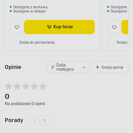
Dostępne z dostawą
Dostępne z 
Dostępne w sklepie
Dostępne w s
Kup teraz
Dodaj do porównania
Dodaj do
Data
Opinie
Dodaj opinię
malejąco
0
Na podstawie 0 opinii
Porady