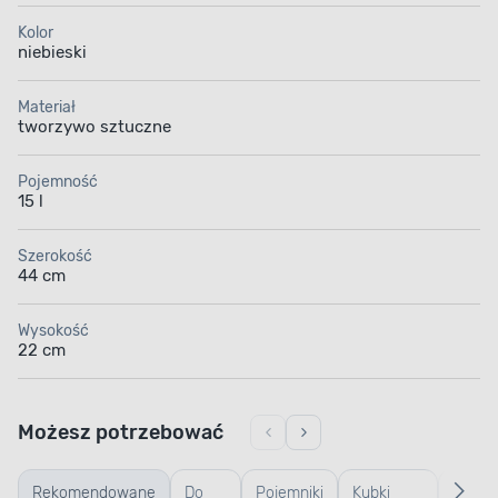
Kolor
niebieski
Materiał
tworzywo sztuczne
Pojemność
15 l
Szerokość
44 cm
Wysokość
22 cm
Możesz potrzebować
Rekomendowane
Do
Pojemniki
Kubki
Gąbki