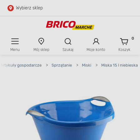
Wybierz sklep
Przejdź do głównej zawartości
Przejdź do wyszukiwarki
0
Menu
Mój sklep
Szukaj
Moje konto
Koszyk
Przejdź do kontaktu
Artykuły gospodarcze
>
Sprzątanie
>
Miski
>
Miska 15 l niebieska