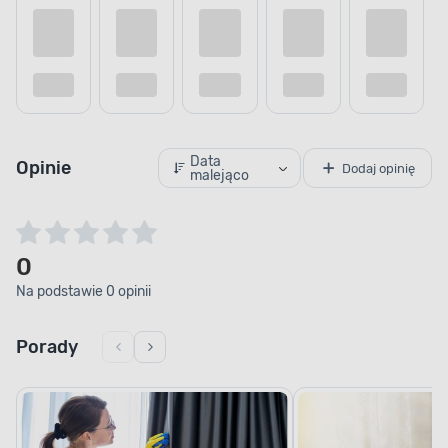
Kup teraz
Dodaj do porównania
Dodaj do
Data
Opinie
Dodaj opinię
malejąco
0
Na podstawie 0 opinii
Porady