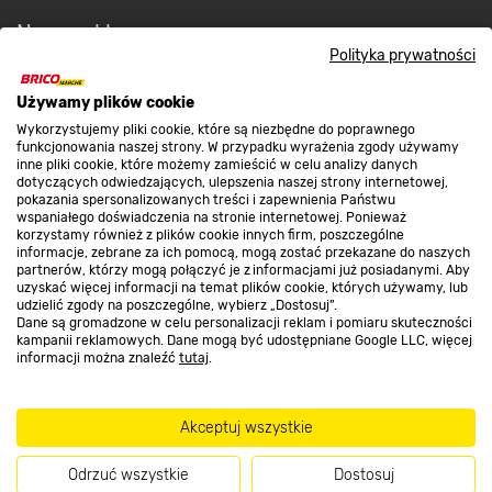
Nasze sklepy
Polityka prywatności
O nas
Używamy plików cookie
Wykorzystujemy pliki cookie, które są niezbędne do poprawnego
Kontakt do sklepu
funkcjonowania naszej strony. W przypadku wyrażenia zgody używamy
inne pliki cookie, które możemy zamieścić w celu analizy danych
dotyczących odwiedzających, ulepszenia naszej strony internetowej,
pokazania spersonalizowanych treści i zapewnienia Państwu
Strefa biznesu
wspaniałego doświadczenia na stronie internetowej. Ponieważ
korzystamy również z plików cookie innych firm, poszczególne
informacje, zebrane za ich pomocą, mogą zostać przekazane do naszych
partnerów, którzy mogą połączyć je z informacjami już posiadanymi. Aby
uzyskać więcej informacji na temat plików cookie, których używamy, lub
udzielić zgody na poszczególne, wybierz „Dostosuj”.
Dołącz do nas
Dane są gromadzone w celu personalizacji reklam i pomiaru skuteczności
kampanii reklamowych. Dane mogą być udostępniane Google LLC, więcej
informacji można znaleźć
tutaj
.
Metody płatności
Akceptuj wszystkie
Odrzuć wszystkie
Dostosuj