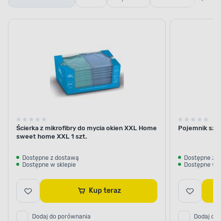
mycia
szklane
termiczne
i
okien
i termosy
ścierki
Ścierka z mikrofibry do mycia okien XXL Home
Pojemnik szkla
sweet home XXL 1 szt.
Dostępne z dostawą
Dostępne z 
Dostępne w sklepie
Dostępne w s
Kup teraz
Dodaj do porównania
Dodaj do