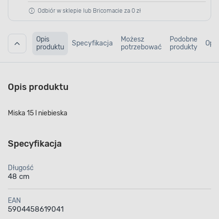
Odbiór w sklepie lub Bricomacie za 0 zł
Opis
Możesz
Podobne
Specyfikacja
Opin
produktu
potrzebować
produkty
Opis produktu
Miska 15 l niebieska
Specyfikacja
Długość
48 cm
EAN
5904458619041