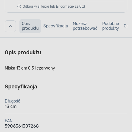
Odbiór w sklepie lub Bricomacie za 0 zł
Opis
Możesz
Podobne
Specyfikacja
Opin
produktu
potrzebować
produkty
Opis produktu
Miska 13 cm 0,5 l czerwony
Specyfikacja
Długość
13 cm
EAN
5906361307268