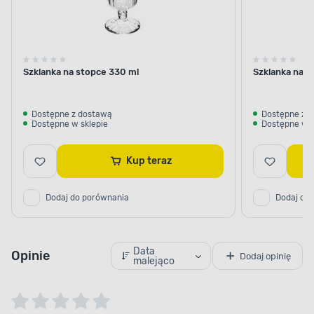
Szklanka na stopce 330 ml
Szklanka na s
Dostępne z dostawą
Dostępne z 
Dostępne w sklepie
Dostępne w s
Kup teraz
Dodaj do porównania
Dodaj do
Data
Opinie
Dodaj opinię
malejąco