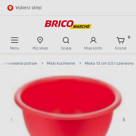
Wybierz sklep
Przejdź do głównej zawartości
Przejdź do wyszukiwarki
0
Menu
Mój sklep
Szukaj
Moje konto
Koszyk
Przejdź do kontaktu
o serwowania potraw
>
Miski kuchenne
>
Miska 13 cm 0,5 l czerwony