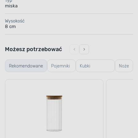
Typ
miska
Wysokość
8 cm
Możesz potrzebować
Rekomendowane
Pojemniki
Kubki
Noże
szklane
termiczne i
termosy