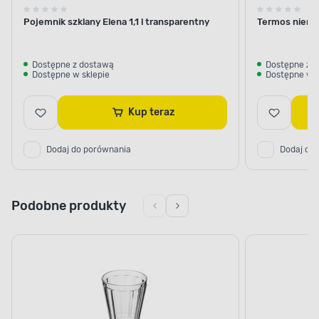
Pojemnik szklany Elena 1,1 l transparentny
Termos nierdz
Dostępne z dostawą
Dostępne z 
Dostępne w sklepie
Dostępne w s
Kup teraz
Dodaj do porównania
Dodaj do
Podobne produkty