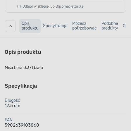
Odbiór w sklepie lub Bricomacie za 0 zł
Opis
Możesz
Podobne
Specyfikacja
Opin
produktu
potrzebować
produkty
Opis produktu
Misa Lora 0,37 l biała
Specyfikacja
Długość
12,5 cm
EAN
5902639103860