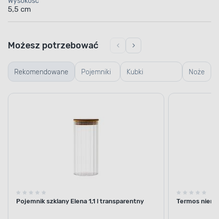
Wysokość
5,5 cm
Możesz potrzebować
Rekomendowane
Pojemniki
Kubki
Noże
szklane
termiczne i
termosy
Pojemnik szklany Elena 1,1 l transparentny
Termos nierdz