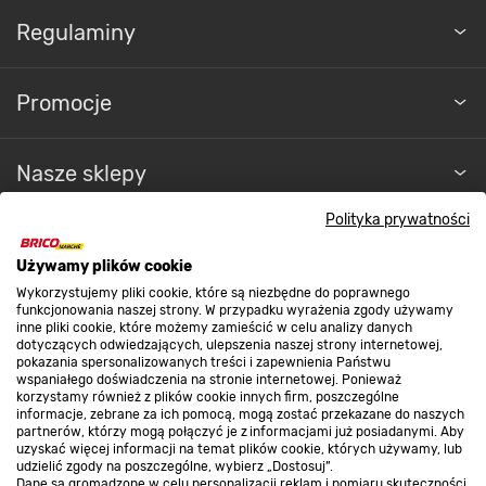
Regulaminy
Promocje
Nasze sklepy
Polityka prywatności
O nas
Używamy plików cookie
Wykorzystujemy pliki cookie, które są niezbędne do poprawnego
Kontakt do sklepu
funkcjonowania naszej strony. W przypadku wyrażenia zgody używamy
inne pliki cookie, które możemy zamieścić w celu analizy danych
dotyczących odwiedzających, ulepszenia naszej strony internetowej,
pokazania spersonalizowanych treści i zapewnienia Państwu
Strefa biznesu
wspaniałego doświadczenia na stronie internetowej. Ponieważ
korzystamy również z plików cookie innych firm, poszczególne
informacje, zebrane za ich pomocą, mogą zostać przekazane do naszych
partnerów, którzy mogą połączyć je z informacjami już posiadanymi. Aby
uzyskać więcej informacji na temat plików cookie, których używamy, lub
udzielić zgody na poszczególne, wybierz „Dostosuj”.
Dołącz do nas
Dane są gromadzone w celu personalizacji reklam i pomiaru skuteczności