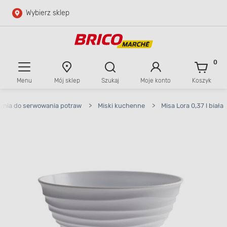
Wybierz sklep
Przejdź do głównej zawartości
Przejdź do wyszukiwarki
0
Menu
Mój sklep
Szukaj
Moje konto
Koszyk
Przejdź do kontaktu
ynia do serwowania potraw
>
Miski kuchenne
>
Misa Lora 0,37 l biała