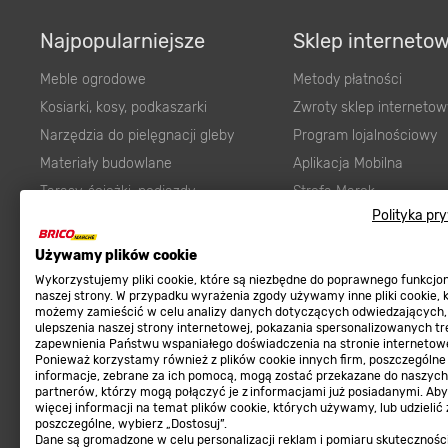
Najpopularniejsze
Sklep interneto
Meble ogrodowe
Metody płatności
Kosiarki, kosy, podkaszarki
Zwroty sklep internetow
Narzędzia do pielęgnacji gleby
Program lojalnościowy
Materiały budowlane
Aplikacja Mobilna
Tarasy, ścieżki, podjazdy
Strefa Marek
Polityka pr
Podłoża i ziemie do ogrodu
Zgłoś błąd
Karma dla psa
FAQ
Używamy plików cookie
Ogród
Prawny obowiązek zape
Wykorzystujemy pliki cookie, które są niezbędne do poprawnego funkcj
naszej strony. W przypadku wyrażenia zgody używamy inne pliki cookie, 
Farby wewnętrzne białe
zgodności towaru z um
możemy zamieścić w celu analizy danych dotyczących odwiedzających,
ulepszenia naszej strony internetowej, pokazania spersonalizowanych tre
Elektryka
Program Brico PRO
zapewnienia Państwu wspaniałego doświadczenia na stronie internetowe
Panele
Ponieważ korzystamy również z plików cookie innych firm, poszczególne
informacje, zebrane za ich pomocą, mogą zostać przekazane do naszych
Regulaminy
Elektronarzędzia
partnerów, którzy mogą połączyć je z informacjami już posiadanymi. Ab
więcej informacji na temat plików cookie, których używamy, lub udzielić
Płytki
Regulaminy
poszczególne, wybierz „Dostosuj”.
Dane są gromadzone w celu personalizacji reklam i pomiaru skutecznośc
Panele podłogowe