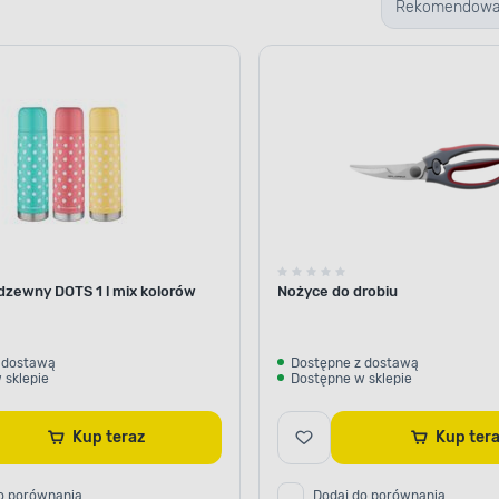
Rekomendow
dzewny DOTS 1 l mix kolorów
Nożyce do drobiu
 dostawą
Dostępne z dostawą
 sklepie
Dostępne w sklepie
Kup teraz
Kup ter
o porównania
Dodaj do porównania