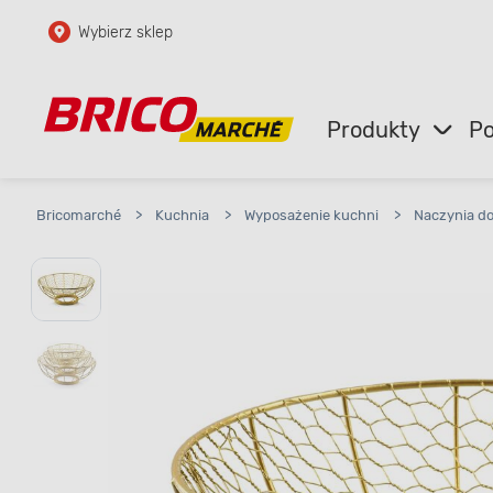
Wybierz sklep
Przejdź do głównej zawartości
Przejdź do wyszukiwarki
Produkty
Po
Przejdź do kontaktu
Bricomarché
>
Kuchnia
>
Wyposażenie kuchni
>
Naczynia d