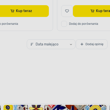
Kup teraz
Kup te
o porównania
Dodaj do porównania
Data malejąco
Dodaj opinię