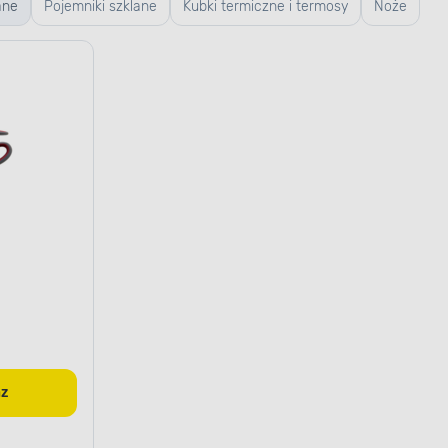
ane
Pojemniki szklane
Kubki termiczne i termosy
Noże
az