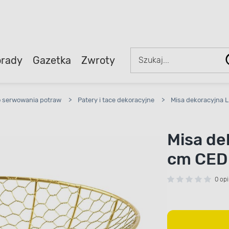
rady
Gazetka
Zwroty
o serwowania potraw
>
Patery i tace dekoracyjne
>
Misa dekoracyjna 
Misa de
cm CED
0 opi