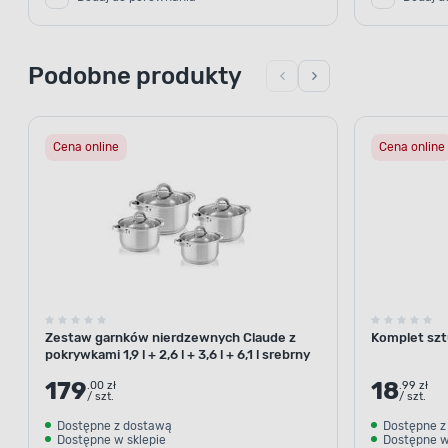
Podobne produkty
Cena online
Cena online
Zestaw garnków nierdzewnych Claude z
Komplet szt
pokrywkami 1,9 l + 2,6 l + 3,6 l + 6,1 l srebrny
179
18
.00 zł
.99 zł
/ szt.
/ szt.
Dostępne z dostawą
Dostępne z
Dostępne w sklepie
Dostępne w