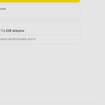
nline
 1 z 228 sklepów
lepie lub Bricomacie za 0 zł