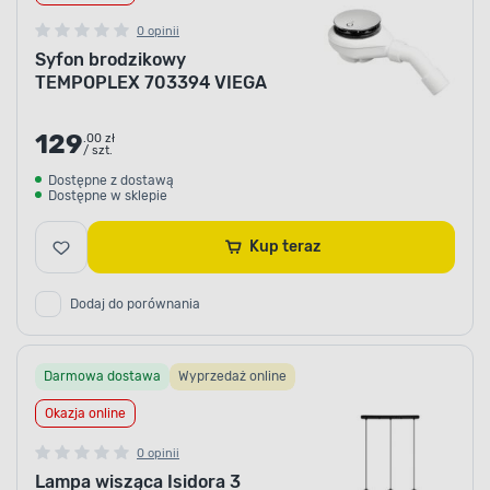
0 opinii
Syfon brodzikowy
TEMPOPLEX 703394 VIEGA
129
.00 zł
/ szt.
Dostępne z dostawą
Dostępne w sklepie
Kup teraz
Dodaj do porównania
Darmowa dostawa
Wyprzedaż online
Okazja online
0 opinii
Lampa wisząca Isidora 3