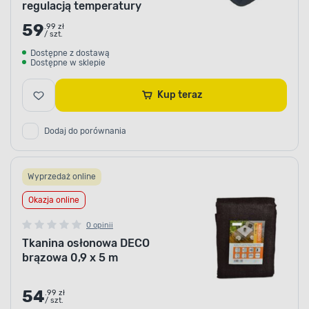
regulacją temperatury
59
.99 zł
/ szt.
Dostępne z dostawą
Dostępne w sklepie
Kup teraz
Dodaj do porównania
Wyprzedaż online
Okazja online
0 opinii
Tkanina osłonowa DECO
brązowa 0,9 x 5 m
54
.99 zł
/ szt.