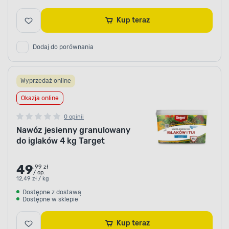
Kup teraz
Dodaj do porównania
Wyprzedaż online
Okazja online
0 opinii
Nawóz jesienny granulowany
do iglaków 4 kg Target
49
.99 zł
/ op.
12,49 zł / kg
Dostępne z dostawą
Dostępne w sklepie
Kup teraz