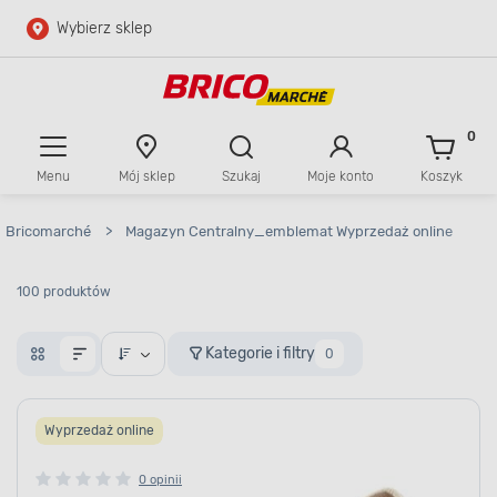
Wybierz sklep
Przejdź do głównej zawartości
Przejdź do wyszukiwarki
0
Menu
Mój sklep
Szukaj
Moje konto
Koszyk
Przejdź do kontaktu
Bricomarché
>
Magazyn Centralny_emblemat Wyprzedaż online
100 produktów
Kategorie i filtry
0
Wyprzedaż online
0 opinii