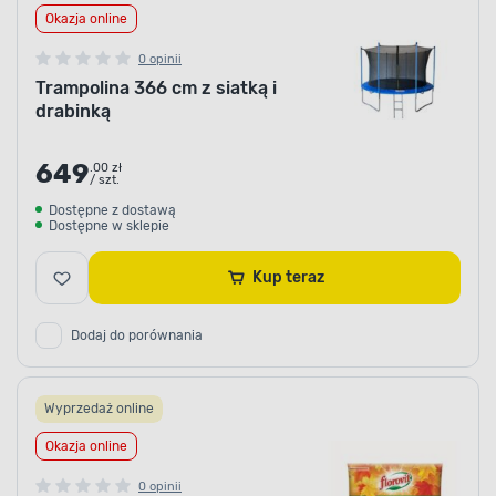
Okazja online
0 opinii
Trampolina 366 cm z siatką i
drabinką
649
.00 zł
/ szt.
Dostępne z dostawą
Dostępne w sklepie
Kup teraz
Dodaj do porównania
Wyprzedaż online
Okazja online
0 opinii