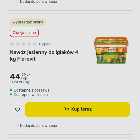
Dodaj do porównania
Wyprzedaż online
Okazja online
0 opinii
Nawóz jesienny do iglaków 4
kg Florovit
44
.99 zł
/ op.
11,24 zł / kg
Dostępne z dostawą
Dostępne w sklepie
Kup teraz
Dodaj do porównania