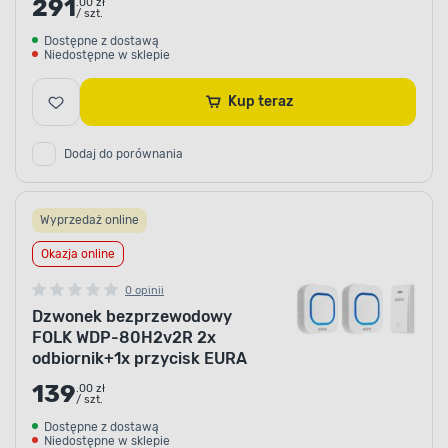
291
.00 zł
/ szt.
Dostępne z dostawą
Niedostępne w sklepie
Kup teraz
Dodaj do porównania
Wyprzedaż online
Okazja online
0 opinii
Dzwonek bezprzewodowy
FOLK WDP-80H2v2R 2x
odbiornik+1x przycisk EURA
139
.00 zł
/ szt.
Dostępne z dostawą
Niedostępne w sklepie