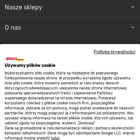
Nasze sklepy
O nas
Kontakt do sklepu
Polityka prywatności
Używamy plików cookie
Strefa biznesu
Wykorzystujemy pliki cookie, które są niezbędne do poprawnego
funkcjonowania naszej strony. W przypadku wyrażenia zgody używamy
inne pliki cookie, które możemy zamieścić w celu analizy danych
dotyczących odwiedzających, ulepszenia naszej strony internetowej,
Dołącz do nas
pokazania spersonalizowanych treści i zapewnienia Państwu
wspaniałego doświadczenia na stronie internetowej. Ponieważ
korzystamy również z plików cookie innych firm, poszczególne
informacje, zebrane za ich pomocą, mogą zostać przekazane do naszych
partnerów, którzy mogą połączyć je z informacjami już posiadanymi. Aby
uzyskać więcej informacji na temat plików cookie, których używamy, lub
udzielić zgody na poszczególne, wybierz „Dostosuj”.
Metody płatności
Dane są gromadzone w celu personalizacji reklam i pomiaru skuteczności
kampanii reklamowych. Dane mogą być udostępniane Google LLC, więcej
informacji można znaleźć
tutaj
.