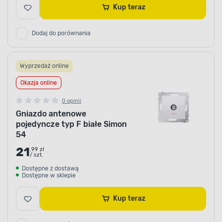
Kup teraz
Dodaj do porównania
Wyprzedaż online
Okazja online
0 opinii
Gniazdo antenowe
pojedyncze typ F białe Simon
54
21
.99 zł
/ szt.
Dostępne z dostawą
Dostępne w sklepie
Kup teraz