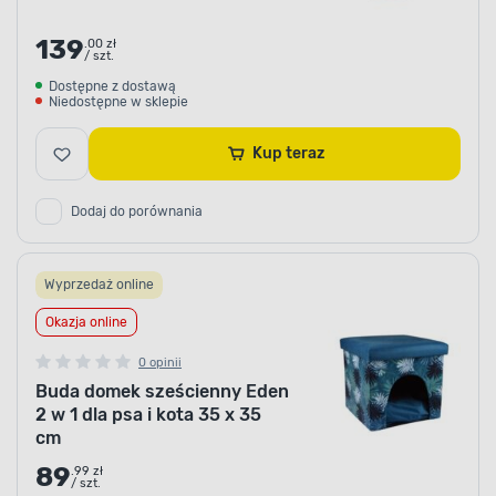
139
.00 zł
/ szt.
Dostępne z dostawą
Niedostępne w sklepie
Kup teraz
Dodaj do porównania
Wyprzedaż online
Okazja online
0 opinii
Buda domek sześcienny Eden
2 w 1 dla psa i kota 35 x 35
cm
89
.99 zł
/ szt.