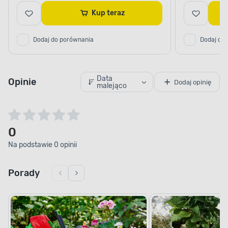
Kup teraz
Dodaj do porównania
Dodaj do
Data
Opinie
Dodaj opinię
malejąco
0
Na podstawie 0 opinii
Porady