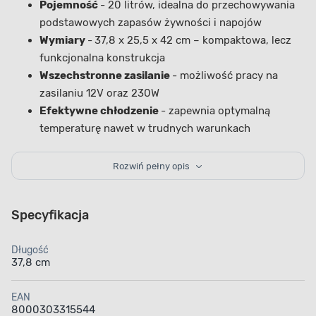
Pojemność
- 20 litrów, idealna do przechowywania
podstawowych zapasów żywności i napojów
Wymiary
-
37,8 x 25,5 x 42 cm – kompaktowa, lecz
funkcjonalna konstrukcja
Wszechstronne zasilanie
- możliwość pracy na
zasilaniu 12V oraz 230W
Efektywne chłodzenie
- zapewnia optymalną
temperaturę nawet w trudnych warunkach
zewnętrznych
Łatwość użytkowania
- intuicyjna obsługa i niskie
Rozwiń pełny opis
zużycie energii
Lodówka turystyczna HORIZON 20 l 12V/230W doskonale
Specyfikacja
sprawdzi się
podczas długich wypraw, spacerów po
górach czy rodzinnych wyjazdów.
Produkt został
Długość
zaprojektowany z myślą o praktyczności i wydajności, co
37,8 cm
czyni go niezastąpionym kompanem w każdej sytuacji, gdy
chcemy cieszyć się świeżością produktów spożywczych na
EAN
8000303315544
świeżym powietrzu.