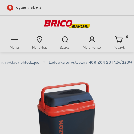
Wybierz sklep
Przejdź do głównej zawartości
Przejdź do wyszukiwarki
0
Menu
Mój sklep
Szukaj
Moje konto
Koszyk
Przejdź do kontaktu
ne i wkłady chłodzące
>
Lodówka turystyczna HORIZON 20 l 12V/230W