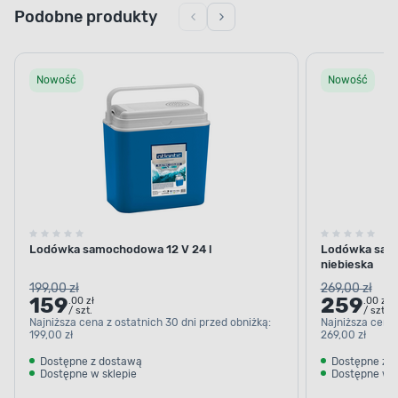
Podobne produkty
Nowość
Nowość
Lodówka samochodowa 12 V 24 l
Lodówka samo
niebieska
199,00 zł
269,00 zł
159
259
.00 zł
.00 zł
/ szt.
/ szt.
Najniższa cena z ostatnich 30 dni przed obniżką:
Najniższa cena 
199,00 zł
269,00 zł
Dostępne z dostawą
Dostępne z 
Dostępne w sklepie
Dostępne w s