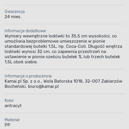
Producent przykłada ogromną wagę do jakości wykonania i
Gwarancja
trwałości produktu. Lodówka HORIZON jest odpowiedzią
24 mies.
na potrzeby współczesnych podróżników, którzy oczekują
niezawodności i komfortu w każdym calu.
Informacje dodatkowe
Wybierając lodówkę turystyczną HORIZON 20 l 12V/230W,
Wymiary wewnętrzne lodówki to 35,5 cm wysokości, co
umożliwia bezproblemowe umieszczenie w pionie
inwestujesz w urządzenie, które
ułatwi Ci organizację
standardowej butelki 1,5L, np. Coca-Coli. Długość wnętrza
podróży, zadba o świeżość przechowywanych
lodówki wynosi 32 cm, co zapewnia przestrzeń na
ustawienie w pionie sześciu butelek 1L lub trzech butelek
produktów i zapewni komfort użytkowania w każdych
1,5L obok siebie.
warunkach.
"
Informacje o producencie
Kamai.pl Sp. z o.o., Wola Batorska 1018, 32-007 Zabierzów
Bocheński, biuro@kamai.pl
Kolor
antracyt
Materiał
PP