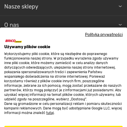
Nasze sklepy
O nas
Polityka prywatności
Kontakt do sklepu
Używamy plików cookie
Wykorzystujemy pliki cookie, które są niezbędne do poprawnego
funkcjonowania naszej strony. W przypadku wyrażenia zgody używamy
Strefa biznesu
inne pliki cookie, które możemy zamieścić w celu analizy danych
dotyczących odwiedzających, ulepszenia naszej strony internetowej,
pokazania spersonalizowanych treści i zapewnienia Państwu
wspaniałego doświadczenia na stronie internetowej. Ponieważ
korzystamy również z plików cookie innych firm, poszczególne
Dołącz do nas
informacje, zebrane za ich pomocą, mogą zostać przekazane do naszych
partnerów, którzy mogą połączyć je z informacjami już posiadanymi. Aby
uzyskać więcej informacji na temat plików cookie, których używamy, lub
udzielić zgody na poszczególne, wybierz „Dostosuj”.
Dane są gromadzone w celu personalizacji reklam i pomiaru skuteczności
kampanii reklamowych. Dane mogą być udostępniane Google LLC, więcej
informacji można znaleźć
tutaj
.
Metody płatności