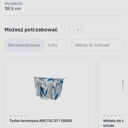
Wysokość
38,5 cm
Możesz potrzebować
Rekomendowane
Torby
Wkłady do lodówek
termiczne
turystycznych
Torba termiczna ARCTIC 27 l 13820
Wkłady do lod
sztuki