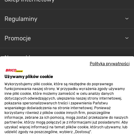
Regulaminy
Promocje
Nasze sklepy
Polityka prywatności
O nas
Używamy plików cookie
Wykorzystujemy pliki cookie, które są niezbędne do poprawnego
funkcjonowania naszej strony. W przypadku wyrażenia zgody używamy
inne pliki cookie, które możemy zamieścić w celu analizy danych
Kontakt do sklepu
dotyczących odwiedzających, ulepszenia naszej strony internetowej,
pokazania spersonalizowanych treści i zapewnienia Państwu
wspaniałego doświadczenia na stronie internetowej. Ponieważ
korzystamy również z plików cookie innych firm, poszczególne
Strefa biznesu
informacje, zebrane za ich pomocą, mogą zostać przekazane do naszych
partnerów, którzy mogą połączyć je z informacjami już posiadanymi. Aby
uzyskać więcej informacji na temat plików cookie, których używamy, lub
udzielić zgody na poszczególne, wybierz „Dostosuj”.