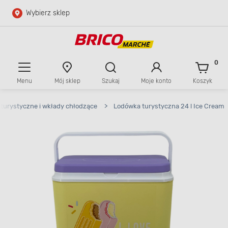
Wybierz sklep
Przejdź do głównej zawartości
Przejdź do wyszukiwarki
0
Menu
Mój sklep
Szukaj
Moje konto
Koszyk
Przejdź do kontaktu
turystyczne i wkłady chłodzące
>
Lodówka turystyczna 24 l Ice Cream