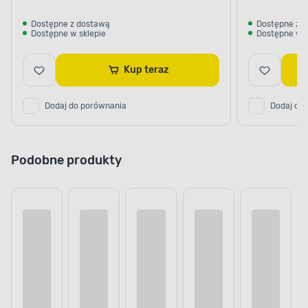
Dostępne z dostawą
Dostępne z 
Dostępne w sklepie
Dostępne w s
Kup teraz
Dodaj do porównania
Dodaj do
Podobne produkty