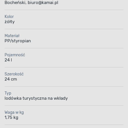
Bocheński, biuro@kamai.pl
Kolor
żółty
Materiał
PP/styropian
Pojemność
24 l
Szerokość
24 cm
Typ
lodówka turystyczna na wkłady
Waga w kg
1,75 kg