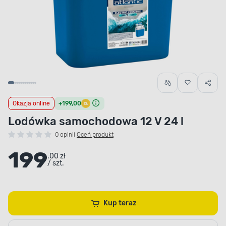
Okazja online
+199,00
Lodówka samochodowa 12 V 24 l
0 opinii
Oceń produkt
199
.00 zł
/ szt.
Kup teraz