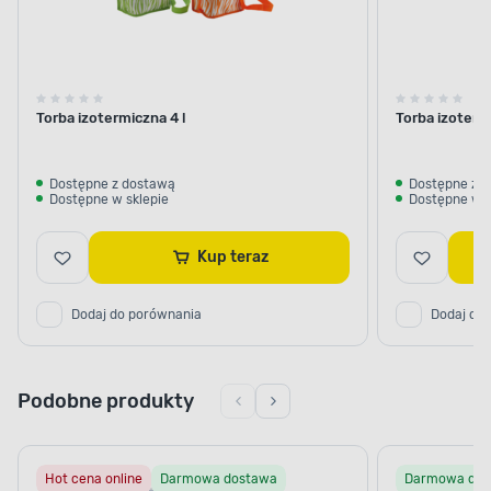
Torba izotermiczna 4 l
Torba izoterm
Dostępne z dostawą
Dostępne z 
Dostępne w sklepie
Dostępne w s
Kup teraz
Dodaj do porównania
Dodaj do
Podobne produkty
Hot cena online
Darmowa dostawa
Darmowa dos