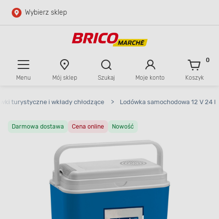
Wybierz sklep
Przejdź do głównej zawartości
Przejdź do wyszukiwarki
0
Menu
Mój sklep
Szukaj
Moje konto
Koszyk
Przejdź do kontaktu
wki turystyczne i wkłady chłodzące
>
Lodówka samochodowa 12 V 24 l
Darmowa dostawa
Cena online
Nowość