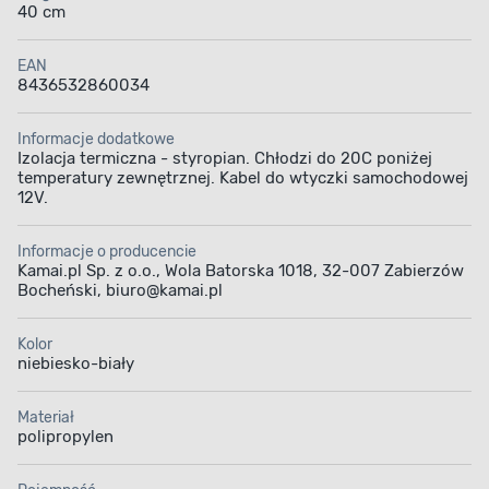
40 cm
Dlaczego warto wybrać lodówkę
samochodową 12 V 24 l?
EAN
8436532860034
Decyzja o wyborze tego modelu to gwarancja
niezawodności i komfortu, które docenią wszyscy aktywni
Informacje dodatkowe
podróżnicy i miłośnicy wakacyjnych wypadów.
Decydując
Izolacja termiczna - styropian. Chłodzi do 20C poniżej
się na lodówkę samochodową o pojemności 24 l,
temperatury zewnętrznej. Kabel do wtyczki samochodowej
12V.
zyskujesz:
Sprawdzoną i energooszczędną technologię zasilania
Informacje o producencie
Kamai.pl Sp. z o.o., Wola Batorska 1018, 32-007 Zabierzów
12 V;
Bocheński, biuro@kamai.pl
Wygodę i praktyczność użytkowania w każdych
warunkach podróży;
Kolor
Bezpieczeństwo przechowywania żywności oraz
niebiesko-biały
napojów przez cały czas trwania wyjazdu;
Trwałą konstrukcję, która sprosta intensywnemu i
Materiał
polipropylen
codziennemu użytkowaniu.
Niezależnie od tego, czy planujesz długą podróż, wyprawę