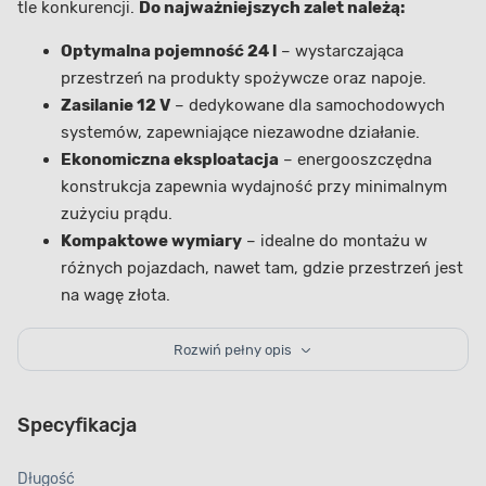
tle konkurencji.
Do najważniejszych zalet należą:
Optymalna pojemność 24 l
– wystarczająca
przestrzeń na produkty spożywcze oraz napoje.
Zasilanie 12 V
– dedykowane dla samochodowych
systemów, zapewniające niezawodne działanie.
Ekonomiczna eksploatacja
– energooszczędna
konstrukcja zapewnia wydajność przy minimalnym
zużyciu prądu.
Kompaktowe wymiary
– idealne do montażu w
różnych pojazdach, nawet tam, gdzie przestrzeń jest
na wagę złota.
Lodówka samochodowa doskonale sprawdza się w
Rozwiń pełny opis
różnych warunkach. Urządzenie wyróżnia się niską emisją
hałasu, co zapewnia komfort nawet przy dłuższym
użytkowaniu. Łatwa w obsłudze i konserwacji konstrukcja
Specyfikacja
sprawia, że każde uruchomienie wiąże się z szybkim
rozpoczęciem działania bez zbędnych komplikacji.
Długość