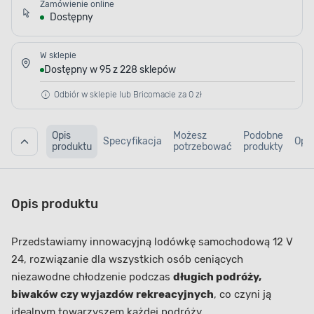
Zamówienie online
Dostępny
W sklepie
Dostępny w 95 z 228 sklepów
Odbiór w sklepie lub Bricomacie za 0 zł
Opis
Możesz
Podobne
Specyfikacja
Opin
produktu
potrzebować
produkty
Opis produktu
Przedstawiamy innowacyjną lodówkę samochodową 12 V
24, rozwiązanie dla wszystkich osób ceniących
niezawodne chłodzenie podczas
długich podróży,
biwaków czy wyjazdów rekreacyjnych
, co czyni ją
idealnym towarzyszem każdej podróży.