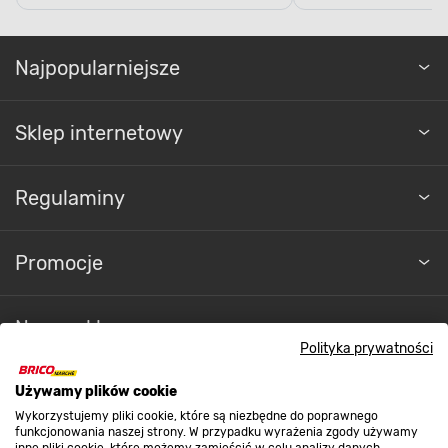
Najpopularniejsze
Sklep internetowy
Regulaminy
Promocje
Nasze sklepy
Polityka prywatności
O nas
Używamy plików cookie
Wykorzystujemy pliki cookie, które są niezbędne do poprawnego
funkcjonowania naszej strony. W przypadku wyrażenia zgody używamy