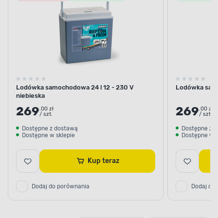
Nowość
Lodówka samochodowa 24 l 12 - 230 V
Lodówka samo
niebieska
269
269
.00 zł
.00 zł
/ szt.
/ szt.
Dostępne z dostawą
Dostępne z 
Dostępne w sklepie
Dostępne w s
Kup teraz
Dodaj do porównania
Dodaj do