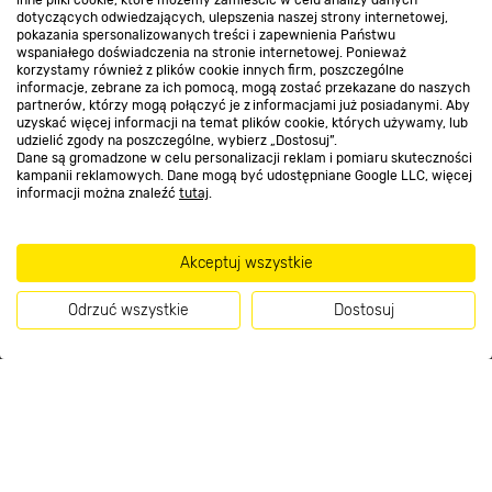
inne pliki cookie, które możemy zamieścić w celu analizy danych
Kontakt do sklepu
dotyczących odwiedzających, ulepszenia naszej strony internetowej,
pokazania spersonalizowanych treści i zapewnienia Państwu
wspaniałego doświadczenia na stronie internetowej. Ponieważ
korzystamy również z plików cookie innych firm, poszczególne
Strefa biznesu
informacje, zebrane za ich pomocą, mogą zostać przekazane do naszych
partnerów, którzy mogą połączyć je z informacjami już posiadanymi. Aby
uzyskać więcej informacji na temat plików cookie, których używamy, lub
udzielić zgody na poszczególne, wybierz „Dostosuj”.
Dane są gromadzone w celu personalizacji reklam i pomiaru skuteczności
Dołącz do nas
kampanii reklamowych. Dane mogą być udostępniane Google LLC, więcej
informacji można znaleźć
tutaj
.
Akceptuj wszystkie
Metody płatności
Odrzuć wszystkie
Dostosuj
199
.00 zł
Kup teraz
/ szt.
Informacje handlowe o towarach i ich cenach podane na stronach serwisu:
https://www.bricomarche.pl/
nie stanowią oferty, a są wyłącznie
zaproszeniem do zawarcia umowy w rozumieniu art. 71 Kodeksu cywilnego.