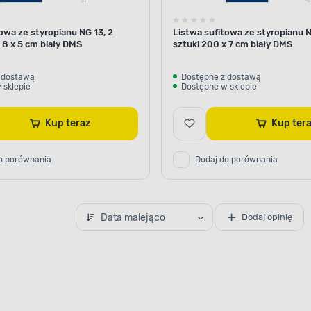
owa ze styropianu NG 13, 2
Listwa sufitowa ze styropianu N
 8 x 5 cm biały DMS
sztuki 200 x 7 cm biały DMS
 dostawą
Dostępne z dostawą
 sklepie
Dostępne w sklepie
Kup teraz
Kup ter
o porównania
Dodaj do porównania
Data malejąco
Dodaj opinię