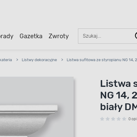
rady
Gazetka
Zwroty
kateria
>
Listwy dekoracyjne
>
Listwa sufitowa ze styropianu NG 14, 2
Listwa 
NG 14, 2
biały D
0 opi