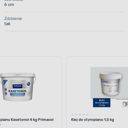
6 cm
Zdobienie
tak
opianu Kasetonol 4 kg Primacol
Klej do styropianu 1,5 kg
l