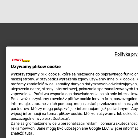
Najpopularniejsze
Sklep interneto
Polityka pr
Meble ogrodowe
Metody płatności
Używamy plików cookie
Kosiarki, kosy, podkaszarki
Zwroty sklep internetow
Wykorzystujemy pliki cookie, które są niezbędne do poprawnego funkcj
naszej strony. W przypadku wyrażenia zgody używamy inne pliki cookie, 
Narzędzia do pielęgnacji gleby
Program lojalnościowy
możemy zamieścić w celu analizy danych dotyczących odwiedzających,
ulepszenia naszej strony internetowej, pokazania spersonalizowanych tre
Materiały budowlane
Aplikacja Mobilna
zapewnienia Państwu wspaniałego doświadczenia na stronie internetowe
Ponieważ korzystamy również z plików cookie innych firm, poszczególne
Tarasy, ścieżki, podjazdy
Strefa Marek
informacje, zebrane za ich pomocą, mogą zostać przekazane do naszych
Podłoża i ziemie do ogrodu
Zgłoś błąd
partnerów, którzy mogą połączyć je z informacjami już posiadanymi. Ab
więcej informacji na temat plików cookie, których używamy, lub udzielić
Karma dla psa
FAQ
poszczególne, wybierz „Dostosuj”.
Dane są gromadzone w celu personalizacji reklam i pomiaru skutecznośc
Ogród
Prawny obowiązek zape
reklamowych. Dane mogą być udostępniane Google LLC, więcej informa
znaleźć
tutaj
.
Farby wewnętrzne białe
zgodności towaru z um