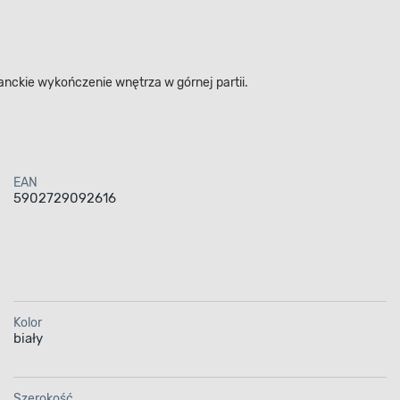
anckie wykończenie wnętrza w górnej partii.
EAN
5902729092616
Kolor
biały
Szerokość