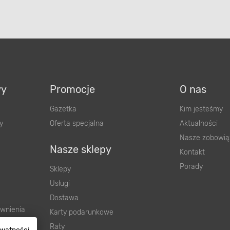
wy
Promocje
O nas
Gazetka
Kim jesteśmy
y
Oferta specjalna
Aktualności
Nasze zobowią
Nasze sklepy
Kontakt
Porady
Sklepy
Usługi
Dostawa
wnienia
Karty podarunkowe
ową
Raty