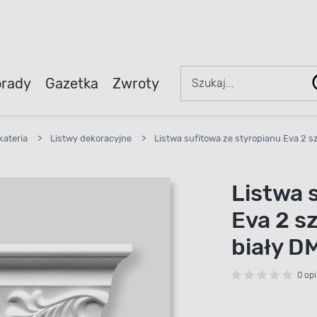
rady
Gazetka
Zwroty
kateria
>
Listwy dekoracyjne
>
Listwa sufitowa ze styropianu Eva 2 sz
Listwa 
Eva 2 sz
biały D
0 opi