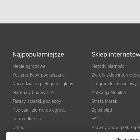
Najpopularniejsze
Sklep interneto
Meble ogrodowe
Metody płatności
Kosiarki, kosy, podkaszarki
Zwroty sklep internetow
Narzędzia do pielęgnacji gleby
Program lojalnościowy
Materiały budowlane
Aplikacja Mobilna
Tarasy, ścieżki, podjazdy
Strefa Marek
Podłoża i ziemie do ogrodu
Zgłoś błąd
Karma dla psa
FAQ
Ogród
Prawny obowiązek zape
Farby wewnętrzne białe
zgodności towaru z um