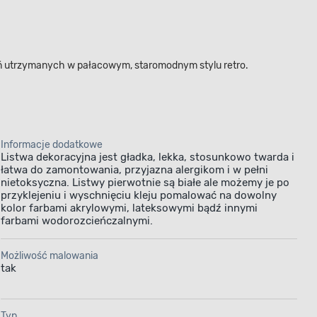
eń utrzymanych w pałacowym, staromodnym stylu retro.
Informacje dodatkowe
Listwa dekoracyjna jest gładka, lekka, stosunkowo twarda i
łatwa do zamontowania, przyjazna alergikom i w pełni
nietoksyczna. Listwy pierwotnie są białe ale możemy je po
przyklejeniu i wyschnięciu kleju pomalować na dowolny
kolor farbami akrylowymi, lateksowymi bądź innymi
farbami wodorozcieńczalnymi.
Możliwość malowania
tak
Typ