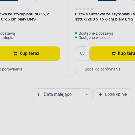
owa ze styropianu NG 13, 2
Listwa sufitowa ze styropianu N
 8 x 5 cm biały DMS
sztuki 200 x 7 x 6 cm biały DMS
 dostawą
Dostępne z dostawą
 sklepie
Dostępne w sklepie
Kup teraz
Kup ter
o porównania
Dodaj do porównania
Data malejąco
Dodaj opinię