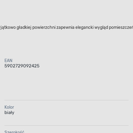
wyjątkowo gładkiej powierzchni zapewnia elegancki wygląd pomieszcz
EAN
5902729092425
Kolor
biały
Szerokość