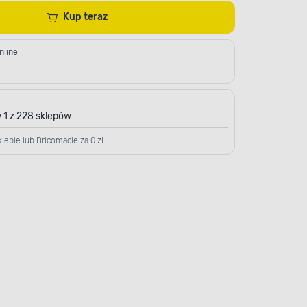
Kup teraz
nline
 1 z 228 sklepów
lepie lub Bricomacie za 0 zł