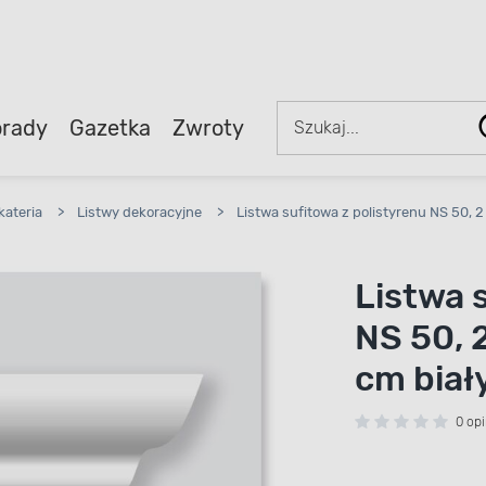
rady
Gazetka
Zwroty
kateria
>
Listwy dekoracyjne
>
Listwa sufitowa z polistyrenu NS 50, 2
Listwa 
NS 50, 2
cm biał
0 opi