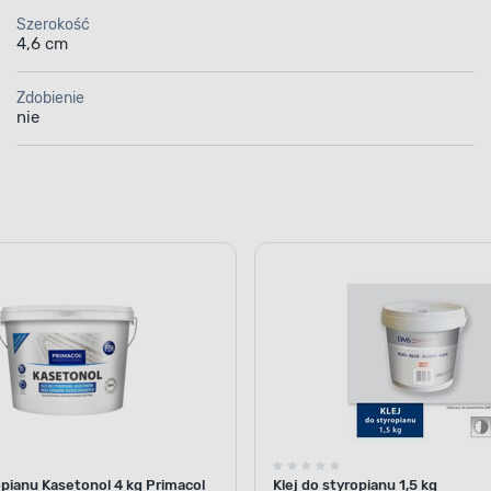
Szerokość
4,6 cm
Zdobienie
nie
opianu Kasetonol 4 kg Primacol
Klej do styropianu 1,5 kg