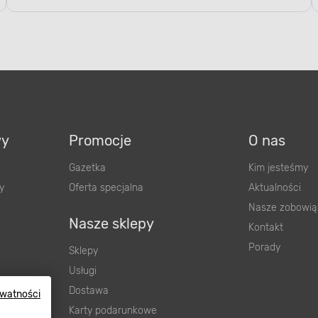
wy
Promocje
O nas
Gazetka
Kim jesteśmy
y
Oferta specjalna
Aktualności
Nasze zobowią
Nasze sklepy
Kontakt
Porady
Sklepy
Usługi
Dostawa
ywatności
wnienia
Karty podarunkowe