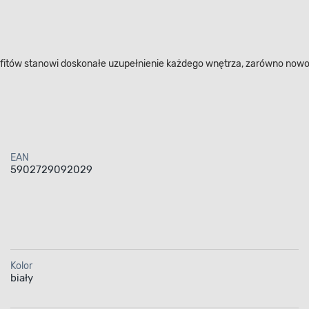
fitów stanowi doskonałe uzupełnienie każdego wnętrza, zarówno now
EAN
5902729092029
Kolor
biały