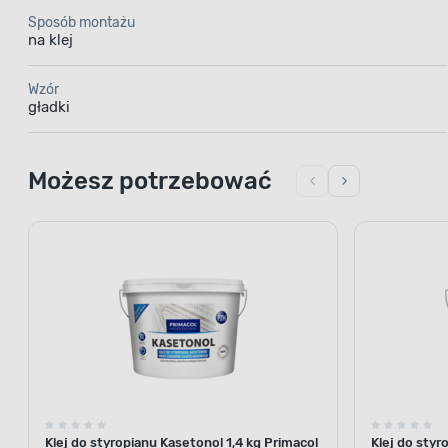
Sposób montażu
na klej
Wzór
gładki
Możesz potrzebować
Klej do styropianu Kasetonol 1,4 kg Primacol
Klej do styr