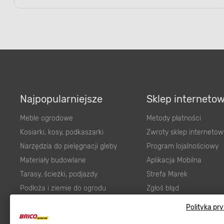
Najpopularniejsze
Sklep interneto
Meble ogrodowe
Metody płatności
Kosiarki, kosy, podkaszarki
Zwroty sklep internetow
Narzędzia do pielęgnacji gleby
Program lojalnościowy
Materiały budowlane
Aplikacja Mobilna
Tarasy, ścieżki, podjazdy
Strefa Marek
Podłoża i ziemie do ogrodu
Zgłoś błąd
Karma dla psa
FAQ
Polityka pr
Ogród
Prawny obowiązek zape