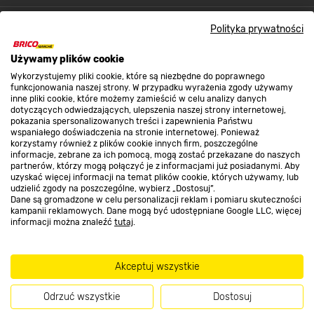
O nas
Polityka prywatności
Używamy plików cookie
Kontakt do sklepu
Wykorzystujemy pliki cookie, które są niezbędne do poprawnego
funkcjonowania naszej strony. W przypadku wyrażenia zgody używamy
inne pliki cookie, które możemy zamieścić w celu analizy danych
dotyczących odwiedzających, ulepszenia naszej strony internetowej,
Strefa biznesu
pokazania spersonalizowanych treści i zapewnienia Państwu
wspaniałego doświadczenia na stronie internetowej. Ponieważ
korzystamy również z plików cookie innych firm, poszczególne
informacje, zebrane za ich pomocą, mogą zostać przekazane do naszych
partnerów, którzy mogą połączyć je z informacjami już posiadanymi. Aby
Dołącz do nas
uzyskać więcej informacji na temat plików cookie, których używamy, lub
udzielić zgody na poszczególne, wybierz „Dostosuj”.
Dane są gromadzone w celu personalizacji reklam i pomiaru skuteczności
kampanii reklamowych. Dane mogą być udostępniane Google LLC, więcej
informacji można znaleźć
tutaj
.
Metody płatności
Akceptuj wszystkie
Odrzuć wszystkie
Dostosuj