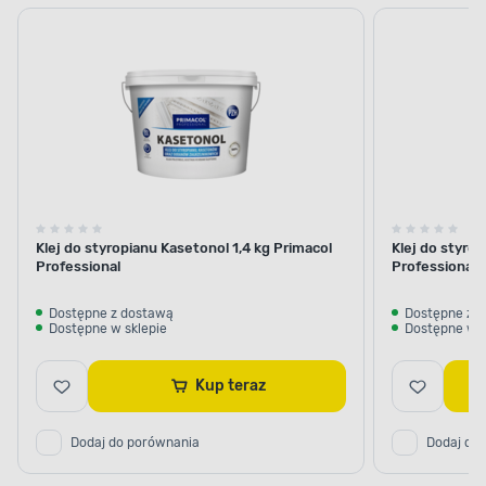
Klej do styropianu Kasetonol 1,4 kg Primacol
Klej do styro
Professional
Professional
Dostępne z dostawą
Dostępne z 
Dostępne w sklepie
Dostępne w s
Kup teraz
Dodaj do porównania
Dodaj do