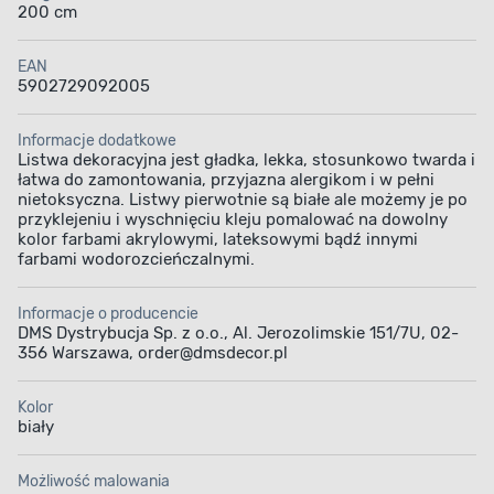
200 cm
EAN
5902729092005
Informacje dodatkowe
Listwa dekoracyjna jest gładka, lekka, stosunkowo twarda i
łatwa do zamontowania, przyjazna alergikom i w pełni
nietoksyczna. Listwy pierwotnie są białe ale możemy je po
przyklejeniu i wyschnięciu kleju pomalować na dowolny
kolor farbami akrylowymi, lateksowymi bądź innymi
farbami wodorozcieńczalnymi.
Informacje o producencie
DMS Dystrybucja Sp. z o.o., Al. Jerozolimskie 151/7U, 02-
356 Warszawa, order@dmsdecor.pl
Kolor
biały
Możliwość malowania