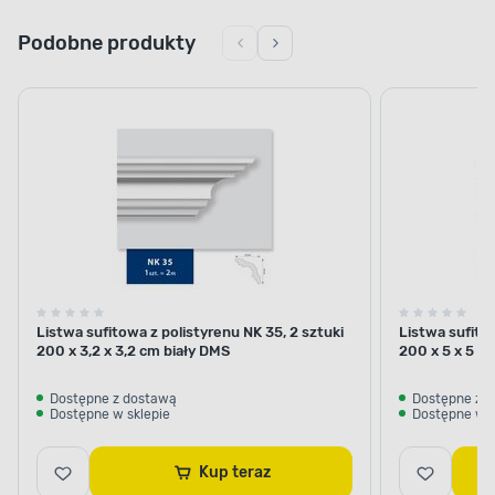
Podobne produkty
Listwa sufitowa z polistyrenu NK 35, 2 sztuki
Listwa sufitow
200 x 3,2 x 3,2 cm biały DMS
200 x 5 x 5 c
Dostępne z dostawą
Dostępne z 
Dostępne w sklepie
Dostępne w s
Kup teraz