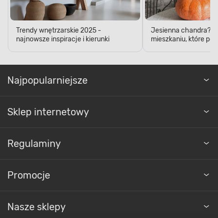
Trendy wnętrzarskie 2025 -
Jesienna chandra? D
najnowsze inspiracje i kierunki
mieszkaniu, które pop
Najpopularniejsze
Sklep internetowy
Regulaminy
Promocje
Nasze sklepy