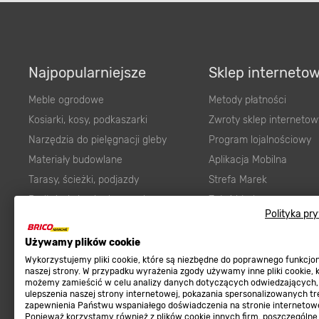
Najpopularniejsze
Sklep interneto
Meble ogrodowe
Metody płatności
Kosiarki, kosy, podkaszarki
Zwroty sklep internetow
Narzędzia do pielęgnacji gleby
Program lojalnościowy
Materiały budowlane
Aplikacja Mobilna
Tarasy, ścieżki, podjazdy
Strefa Marek
Podłoża i ziemie do ogrodu
Zgłoś błąd
Karma dla psa
FAQ
Polityka pr
Ogród
Prawny obowiązek zape
Używamy plików cookie
Farby wewnętrzne białe
zgodności towaru z um
Wykorzystujemy pliki cookie, które są niezbędne do poprawnego funkcj
Elektryka
Program Brico PRO
naszej strony. W przypadku wyrażenia zgody używamy inne pliki cookie, 
możemy zamieścić w celu analizy danych dotyczących odwiedzających,
Panele
ulepszenia naszej strony internetowej, pokazania spersonalizowanych tre
Regulaminy
Elektronarzędzia
zapewnienia Państwu wspaniałego doświadczenia na stronie internetowe
Ponieważ korzystamy również z plików cookie innych firm, poszczególne