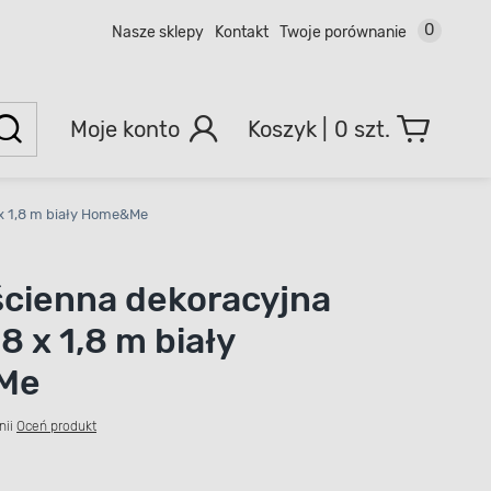
0
Nasze sklepy
Kontakt
Twoje porównanie
Moje konto
0 szt.
 x 1,8 m biały Home&Me
ścienna dekoracyjna
8 x 1,8 m biały
Me
nii
Oceń produkt