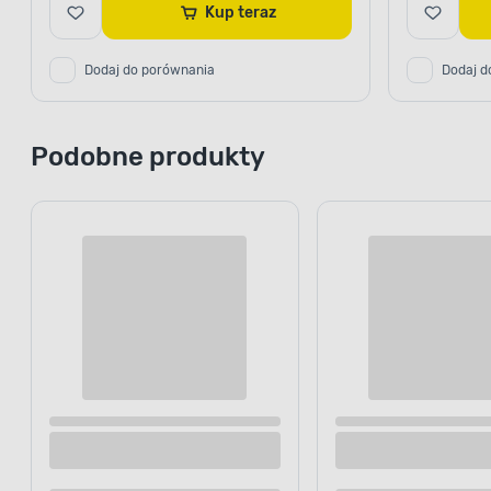
Kup teraz
Dodaj do porównania
Dodaj d
Podobne produkty
Listwa dekoracyjna E-27 2,3 x 200 cm biały
Listwa ście
2 sztuki
x 1,8 cm bia