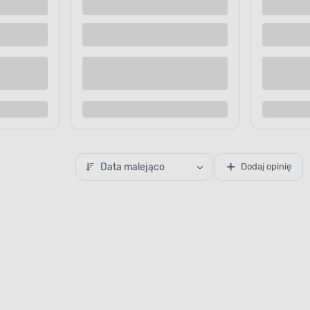
 dostawą
Dostępne z dostawą
 sklepie
Dostępne w sklepie
Kup teraz
Kup te
o porównania
Dodaj do porównania
Data malejąco
Dodaj opinię