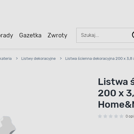
rady
Gazetka
Zwroty
kateria
>
Listwy dekoracyjne
>
Listwa ścienna dekoracyjna 200 x 3,8
Listwa 
200 x 3,
Home&
0 opi