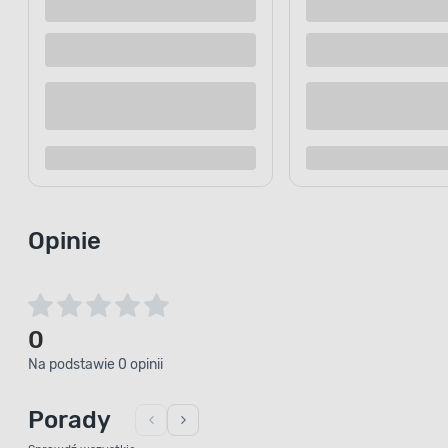
Dostępne z dostawą
Dostępne z
Dostępne w sklepie
Dostępne w
Kup teraz
Dodaj do porównania
Dodaj d
Opinie
0
Na podstawie 0 opinii
Porady
Sprawdź wszystkie