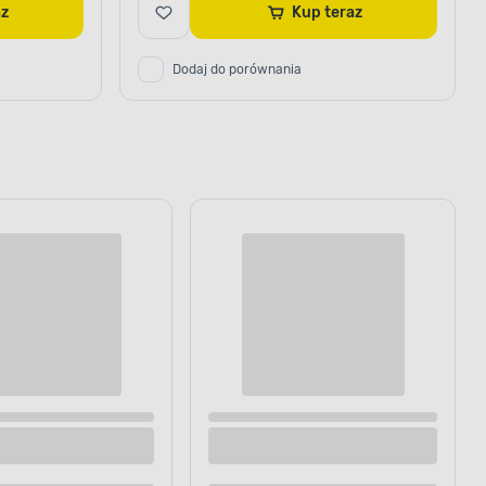
raz
Kup teraz
Dodaj do porównania
 2mb DW02D
Listwa dekoracyjna E-11 3,5 x 200 cm 2 szt.