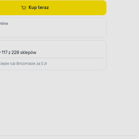
Kup teraz
nline
 117 z 228 sklepów
lepie lub Bricomacie za 0 zł