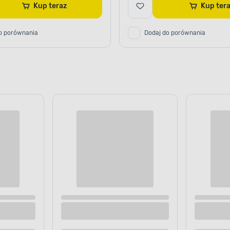
Kup teraz
Kup te
o porównania
Dodaj do porównania
nna z polimeru HD 2mb DW04D 4
Listwa ścienna z polimeru HD
ły DMS
2,5 x 1,5 cm biały DMS