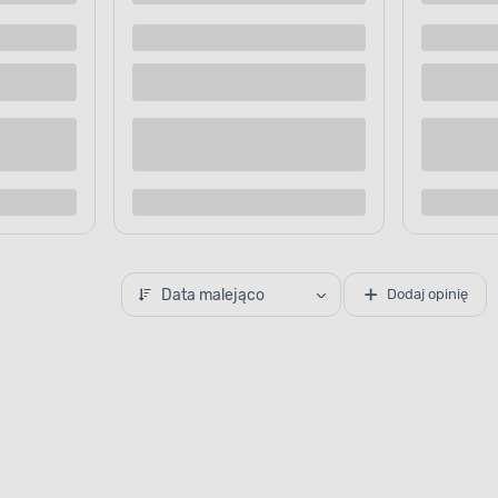
 dostawą
Dostępne z dostawą
 sklepie
Dostępne w sklepie
Kup teraz
Kup te
o porównania
Dodaj do porównania
Data malejąco
Dodaj opinię