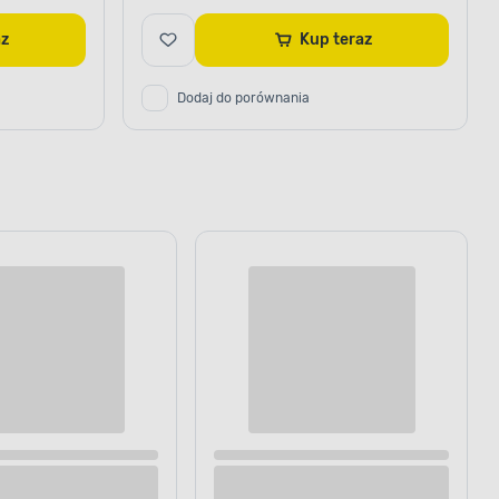
raz
Kup teraz
Dodaj do porównania
M 50, 2
Listwa sufitowa z polistyrenu NA 5, 2 sztuki
DMS
200 x 3,9 x 3,9 cm biały DMS