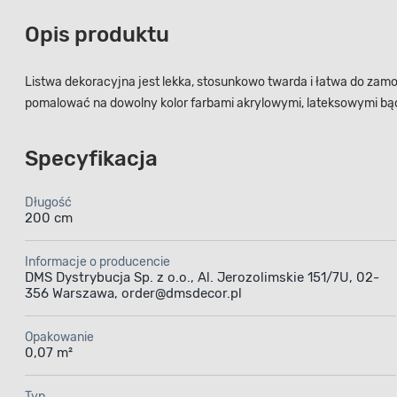
Opis produktu
Listwa dekoracyjna jest lekka, stosunkowo twarda i łatwa do zamon
pomalować na dowolny kolor farbami akrylowymi, lateksowymi bą
Specyfikacja
Długość
200 cm
Informacje o producencie
DMS Dystrybucja Sp. z o.o., Al. Jerozolimskie 151/7U, 02-
356 Warszawa, order@dmsdecor.pl
Opakowanie
0,07 m²
Typ