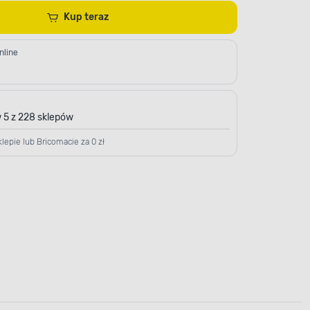
Kup teraz
nline
 5 z 228 sklepów
lepie lub Bricomacie za 0 zł