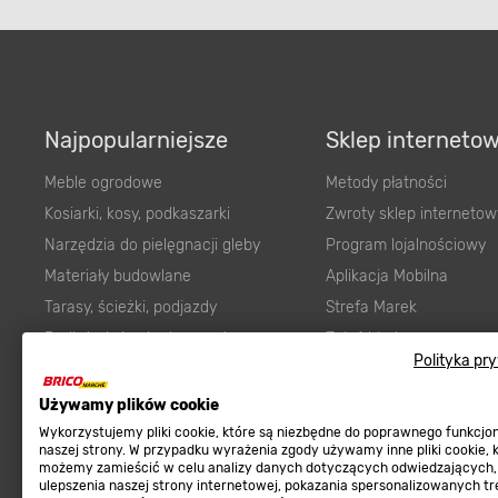
Najpopularniejsze
Sklep interneto
Meble ogrodowe
Metody płatności
Kosiarki, kosy, podkaszarki
Zwroty sklep internetow
Narzędzia do pielęgnacji gleby
Program lojalnościowy
Materiały budowlane
Aplikacja Mobilna
Tarasy, ścieżki, podjazdy
Strefa Marek
Podłoża i ziemie do ogrodu
Zgłoś błąd
Karma dla psa
FAQ
Polityka pr
Ogród
Prawny obowiązek zape
Używamy plików cookie
Farby wewnętrzne białe
zgodności towaru z um
Wykorzystujemy pliki cookie, które są niezbędne do poprawnego funkcj
Elektryka
Program Brico PRO
naszej strony. W przypadku wyrażenia zgody używamy inne pliki cookie, 
możemy zamieścić w celu analizy danych dotyczących odwiedzających,
Panele
ulepszenia naszej strony internetowej, pokazania spersonalizowanych tre