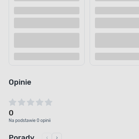
Dostępne z dostawą
Dostępne z
Dostępne w sklepie
Dostępne w
Kup teraz
Dodaj do porównania
Dodaj d
Opinie
0
Na podstawie 0 opinii
Porady