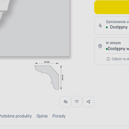
Zamówienie o
Dostępny
W sklepie
Dostępny w
Odbiór w sk
Podobne produkty
Opinie
Porady