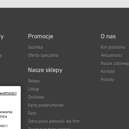
wy
Promocje
O nas
Gazetka
Kim jesteśmy
y
Oferta specjalna
Aktualności
Nasze zobowią
Nasze sklepy
Kontakt
Porady
Sklepy
Usługi
Dostawa
ywatności
wnienia
Karty podarunkowe
ową
Raty
onowania
Odroczona płatność dla firm
które
Zwrot zużytego sprzętu
ści i