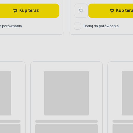
Kup teraz
Kup te
o porównania
Dodaj do porównania
owa z polistyrenu NK 50, 2
Listwa sufitowa z polistyrenu N
 5 x 5 cm biały DMS
sztuki 200 x 4,2 x 4,2 cm biały 