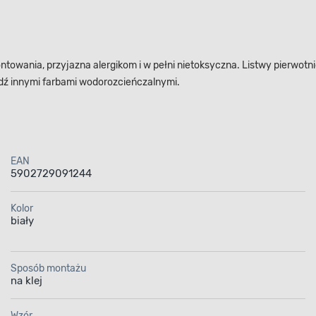
towania, przyjazna alergikom i w pełni nietoksyczna. Listwy pierwotnie
dź innymi farbami wodorozcieńczalnymi.
EAN
5902729091244
Kolor
biały
Sposób montażu
na klej
Wzór