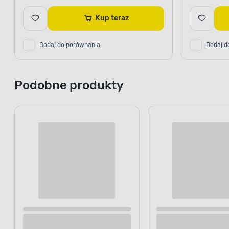
Kup teraz
Dodaj do porównania
Dodaj d
Podobne produkty
Listwa sufitowa z polistyrenu NK 35, 2
Listwa sufit
sztuki 200 x 3,2 x 3,2 cm biały DMS
sztuki 200 x