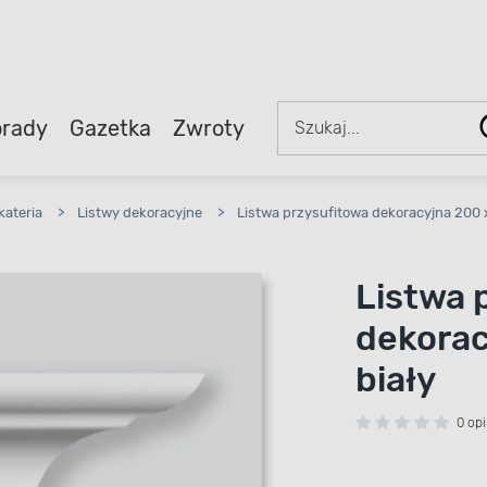
rady
Gazetka
Zwroty
kateria
>
Listwy dekoracyjne
>
Listwa przysufitowa dekoracyjna 200 x
Listwa 
dekorac
biały
0 opi