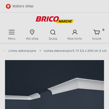
Wybierz sklep
Przejdź do głównej zawartości
Przejdź do wyszukiwarki
0
Menu
Mój sklep
Szukaj
Moje konto
Koszyk
Przejdź do kontaktu
a
>
Listwy dekoracyjne
>
Listwa dekoracyjna E-11 3,5 x 200 cm 2 szt.