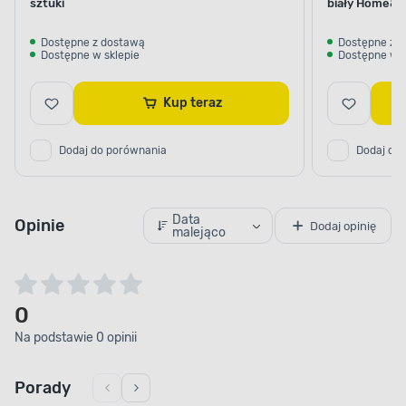
sztuki
biały Home&
Dostępne z dostawą
Dostępne z 
Dostępne w sklepie
Dostępne w s
Kup teraz
Dodaj do porównania
Dodaj do
Data
Opinie
Dodaj opinię
malejąco
0
Na podstawie 0 opinii
Porady