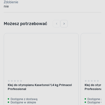
Zdobienie
nie
Możesz potrzebować
Klej do styropianu Kasetonol 1,4 kg Primacol
Klej do styro
Professional
Professional
Dostępne z dostawą
Dostępne z 
Dostępne w sklepie
Dostępne w s