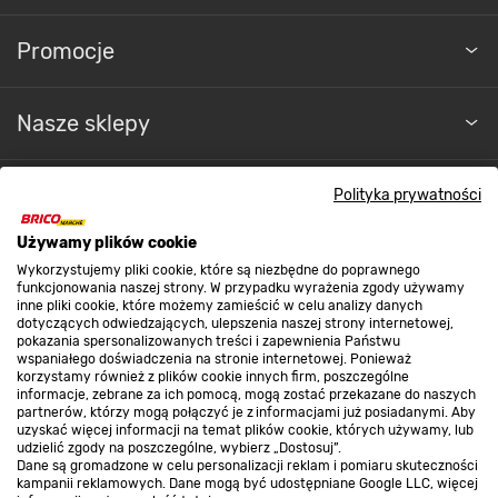
Promocje
Nasze sklepy
O nas
Polityka prywatności
Używamy plików cookie
Kontakt do sklepu
Wykorzystujemy pliki cookie, które są niezbędne do poprawnego
funkcjonowania naszej strony. W przypadku wyrażenia zgody używamy
inne pliki cookie, które możemy zamieścić w celu analizy danych
dotyczących odwiedzających, ulepszenia naszej strony internetowej,
Strefa biznesu
pokazania spersonalizowanych treści i zapewnienia Państwu
wspaniałego doświadczenia na stronie internetowej. Ponieważ
korzystamy również z plików cookie innych firm, poszczególne
informacje, zebrane za ich pomocą, mogą zostać przekazane do naszych
partnerów, którzy mogą połączyć je z informacjami już posiadanymi. Aby
Dołącz do nas
uzyskać więcej informacji na temat plików cookie, których używamy, lub
udzielić zgody na poszczególne, wybierz „Dostosuj”.
Dane są gromadzone w celu personalizacji reklam i pomiaru skuteczności
kampanii reklamowych. Dane mogą być udostępniane Google LLC, więcej