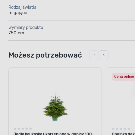
Rodzaj światła
migające
Wymiary produktu
750 cm
Możesz potrzebować
Cena online
Jodła kaukaska ukorzeniona w donicy 100-
Choinka deko