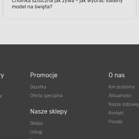
model na święta?
wy
Promocje
O nas
Gazetka
Kim jesteśmy
y
Oferta specjalna
Aktualności
Nasze zobowią
Nasze sklepy
Kontakt
Porady
Sklepy
Usługi
Dostawa