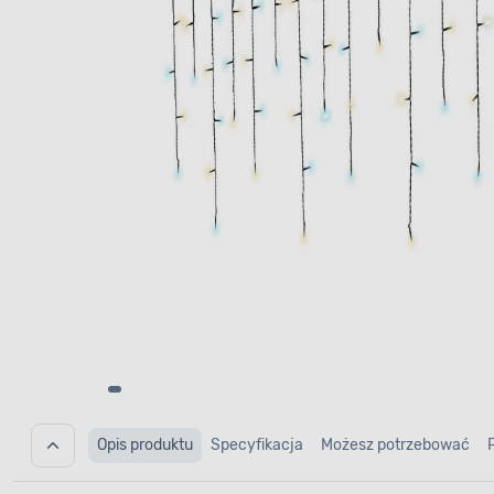
Opis produktu
Specyfikacja
Możesz potrzebować