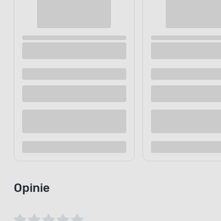
Lampki zewnętrzne kurtyna 119 LED ciepły
Lampki zewn
biały
10/15/25 cm
Dostępne z dostawą
Dostępne z
Dostępne w sklepie
Dostępne w
Kup teraz
Dodaj do porównania
Dodaj d
Opinie