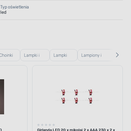
Typ oświetlenia
led
Choinki
Lampki i
Lampki
Lampiony i
Fig
sztuczne
girlandy
choinkowe
latarenki
świ
zewnętrzne
Bożonarodzeniowe
LE
D
Girlanda LED 20 x mikołaj 2 x AAA 230 x 2 x