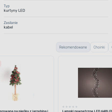
Typ
kurtyny LED
Zasilanie
kabel
Rekomendowane
Choinki
żywe
rowana na pieńku z jarzębiną i
Lampki zewnętrzne LED 648LE