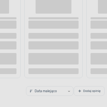
ętrzne kurtyna sople zwis
Lampki zewnętrzne kurtyna sop
 520 LED ciepły biały
10/15/25 cm 130 LED zimny bia
 dostawą
Dostępne z dostawą
 sklepie
Dostępne w sklepie
Kup teraz
Kup te
o porównania
Dodaj do porównania
Data malejąco
Dodaj opinię