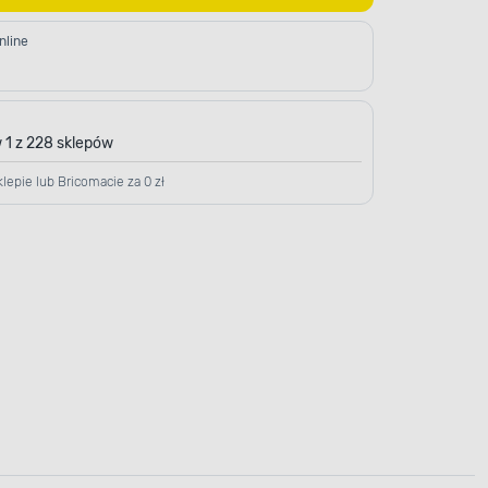
nline
 1 z 228 sklepów
lepie lub Bricomacie za 0 zł