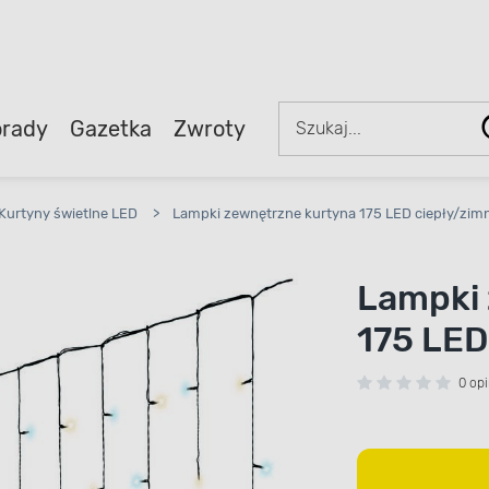
rady
Gazetka
Zwroty
Kurtyny świetlne LED
>
Lampki zewnętrzne kurtyna 175 LED ciepły/zimn
Lampki 
175 LED
0 opi