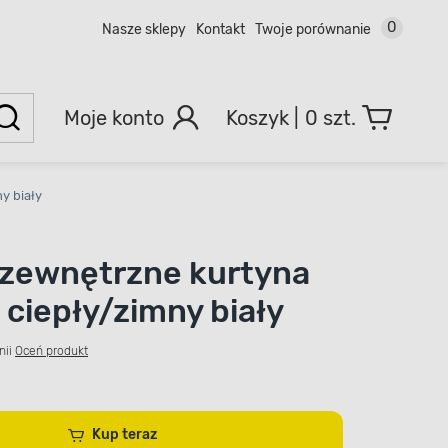
0
Nasze sklepy
Kontakt
Twoje porównanie
Moje konto
0 szt.
y biały
zewnętrzne kurtyna
 ciepły/zimny biały
nii
Oceń produkt
Kup teraz