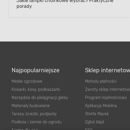
porady
Najpopularniejsze
Sklep interneto
Meble ogrodowe
Metody płatności
Kosiarki, kosy, podkaszarki
Zwroty sklep internetow
Narzędzia do pielęgnacji gleby
Program lojalnościowy
Materiały budowlane
Aplikacja Mobilna
Tarasy, ścieżki, podjazdy
Strefa Marek
Podłoża i ziemie do ogrodu
Zgłoś błąd
Karma dla psa
FAQ