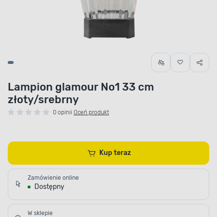
Lampion glamour No1 33 cm
złoty/srebrny
0 opinii
Oceń produkt
Kup teraz
Zamówienie online
Dostępny
W sklepie