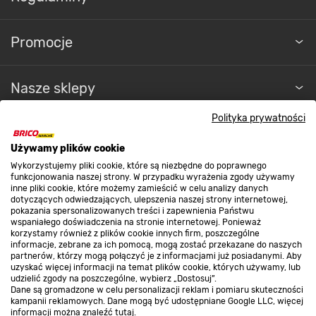
Promocje
Nasze sklepy
Polityka prywatności
O nas
Używamy plików cookie
Wykorzystujemy pliki cookie, które są niezbędne do poprawnego
Kontakt do sklepu
funkcjonowania naszej strony. W przypadku wyrażenia zgody używamy
inne pliki cookie, które możemy zamieścić w celu analizy danych
dotyczących odwiedzających, ulepszenia naszej strony internetowej,
pokazania spersonalizowanych treści i zapewnienia Państwu
Strefa biznesu
wspaniałego doświadczenia na stronie internetowej. Ponieważ
korzystamy również z plików cookie innych firm, poszczególne
informacje, zebrane za ich pomocą, mogą zostać przekazane do naszych
partnerów, którzy mogą połączyć je z informacjami już posiadanymi. Aby
uzyskać więcej informacji na temat plików cookie, których używamy, lub
udzielić zgody na poszczególne, wybierz „Dostosuj”.
Dołącz do nas
Dane są gromadzone w celu personalizacji reklam i pomiaru skuteczności
kampanii reklamowych. Dane mogą być udostępniane Google LLC, więcej
informacji można znaleźć
tutaj
.