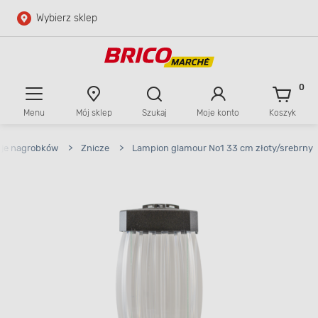
Wybierz sklep
Przejdź do głównej zawartości
Przejdź do wyszukiwarki
0
Menu
Mój sklep
Szukaj
Moje konto
Koszyk
Przejdź do kontaktu
cje nagrobków
>
Znicze
>
Lampion glamour No1 33 cm złoty/srebrny