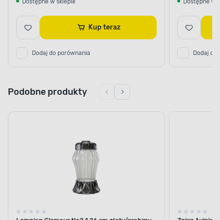
Dostępne w sklepie
Dostępne w s
Kup teraz
Dodaj do porównania
Dodaj do
Podobne produkty