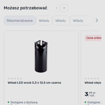
Możesz potrzebować
Rekomendowane
Wkłady
Wkłady
Wkłady
Podst
LED
olejowe
parafinowe
pod
Cena online
znicz
Wkład LED wosk 5,3 x 12,5 cm czarna
Wkład olejowy
3
.99 zł
/ szt.
Dostępne z dostawą
Dostępne z 