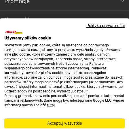
Promocje
Nasze sklepy
Polityka prywatności
Używamy plików cookie
O nas
Wykorzystujemy pliki cookie, które są niezbędne do poprawnego
funkcjonowania naszej strony. W przypadku wyrażenia zgody używamy
inne pliki cookie, które możemy zamieścić w celu analizy danych
dotyczących odwiedzających, ulepszenia naszej strony internetowej,
Kontakt do sklepu
pokazania spersonalizowanych treści i zapewnienia Państwu
wspaniałego doświadczenia na stronie internetowej. Ponieważ
korzystamy również z plików cookie innych firm, poszczególne
informacje, zebrane za ich pomocą, mogą zostać przekazane do naszych
Strefa biznesu
partnerów, którzy mogą połączyć je z informacjami już posiadanymi. Aby
uzyskać więcej informacji na temat plików cookie, których używamy, lub
udzielić zgody na poszczególne, wybierz „Dostosuj”.
Dane są gromadzone w celu personalizacji reklam i pomiaru skuteczności
kampanii reklamowych. Dane mogą być udostępniane Google LLC, więcej
Dołącz do nas
informacji można znaleźć
tutaj
.
Akceptuj wszystkie