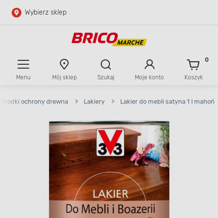
Wybierz sklep
Przejdź do głównej zawartości
Przejdź do wyszukiwarki
0
Menu
Mój sklep
Szukaj
Moje konto
Koszyk
Przejdź do kontaktu
Środki ochrony drewna
>
Lakiery
>
Lakier do mebli satyna 1 l mahoń