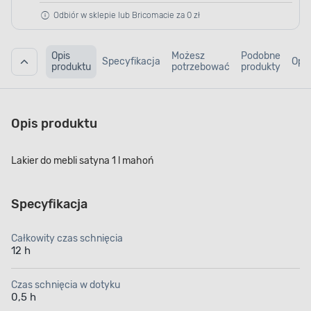
Odbiór w sklepie lub Bricomacie za 0 zł
Opis
Możesz
Podobne
Specyfikacja
Opin
produktu
potrzebować
produkty
Opis produktu
Lakier do mebli satyna 1 l mahoń
Specyfikacja
Całkowity czas schnięcia
12 h
Czas schnięcia w dotyku
0,5 h