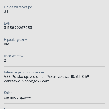
Druga warstwa po
3 h
EAN
3153890267033
Hipoalergiczny
nie
Ilość warstw
2
Informacje o producencie
V33 Polska sp. z o.o., ul. Przemysłowa 18, 62-069
Zakrzewo, v33pl@v33.com
Kolor
ciemnobrązowy