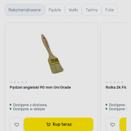
Rekomendowane
Pędzle
Wałki
Taśmy
Folie
Pędzel angielski 90 mm Uni Grade
Rolka 2k Flok 
Dostępne z dostawą
Dostępne z 
Dostępne w sklepie
Dostępne w s
Kup teraz