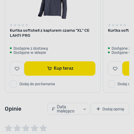
Kurtka softshell z kapturem czarna "XL" CE
Kurtka softs
LAHTI PRO
Dostępne z dostawą
Dostępne z 
Dostępne w sklepie
Dostępne w s
Kup teraz
Dodaj do porównania
Dodaj do
Data
Opinie
Dodaj opinię
malejąco