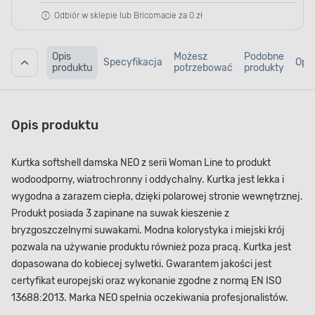
Odbiór w sklepie lub Bricomacie za 0 zł
Opis
Możesz
Podobne
Specyfikacja
Opin
produktu
potrzebować
produkty
Opis produktu
Kurtka softshell damska NEO z serii Woman Line to produkt
wodoodporny, wiatrochronny i oddychalny. Kurtka jest lekka i
wygodna a zarazem ciepła, dzięki polarowej stronie wewnętrznej.
Produkt posiada 3 zapinane na suwak kieszenie z
bryzgoszczelnymi suwakami. Modna kolorystyka i miejski krój
pozwala na używanie produktu również poza pracą. Kurtka jest
dopasowana do kobiecej sylwetki. Gwarantem jakości jest
certyfikat europejski oraz wykonanie zgodne z normą EN ISO
13688:2013. Marka NEO spełnia oczekiwania profesjonalistów.