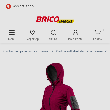
Wybierz sklep
Przejdź do głównej zawartości
Przejdź do wyszukiwarki
0
Menu
Mój sklep
Szukaj
Moje konto
Koszyk
Przejdź do kontaktu
rtki robocze i przeciwdeszczowe
>
Kurtka softshell damska rozmiar XL