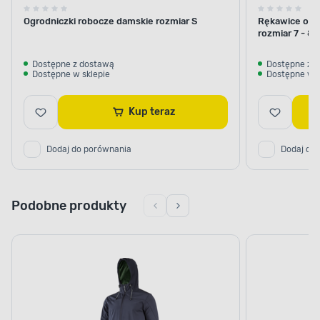
Ogrodniczki robocze damskie rozmiar S
Rękawice och
rozmiar 7 - 8 
Dostępne z dostawą
Dostępne z 
Dostępne w sklepie
Dostępne w s
Kup teraz
Dodaj do porównania
Dodaj do
Podobne produkty