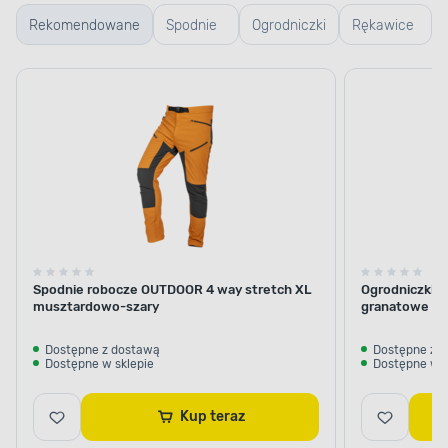
Rekomendowane
Spodnie
Ogrodniczki
Rękawice
robocze
robocze
Spodnie robocze OUTDOOR 4 way stretch XL
Ogrodniczki 
musztardowo-szary
granatowe ro
Dostępne z dostawą
Dostępne z 
Dostępne w sklepie
Dostępne w s
Kup teraz