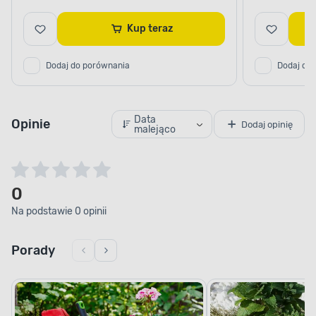
Kup teraz
Dodaj do porównania
Dodaj do
Data
Opinie
Dodaj opinię
malejąco
0
Na podstawie 0 opinii
Porady