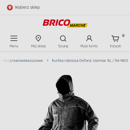
Wybierz sklep
Przejdź do głównej zawartości
Przejdź do wyszukiwarki
0
Menu
Mój sklep
Szukaj
Moje konto
Koszyk
Przejdź do kontaktu
bocze i przeciwdeszczowe
>
Kurtka robocza Oxford, rozmiar XL / 56 NEO