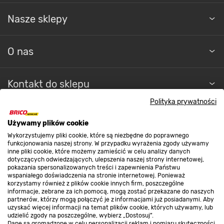
Nasze sklepy
O nas
Kontakt do sklepu
Polityka prywatności
Strefa biznesu
Używamy plików cookie
Wykorzystujemy pliki cookie, które są niezbędne do poprawnego
funkcjonowania naszej strony. W przypadku wyrażenia zgody używamy
inne pliki cookie, które możemy zamieścić w celu analizy danych
Dołącz do nas
dotyczących odwiedzających, ulepszenia naszej strony internetowej,
pokazania spersonalizowanych treści i zapewnienia Państwu
wspaniałego doświadczenia na stronie internetowej. Ponieważ
korzystamy również z plików cookie innych firm, poszczególne
informacje, zebrane za ich pomocą, mogą zostać przekazane do naszych
partnerów, którzy mogą połączyć je z informacjami już posiadanymi. Aby
Metody płatności
uzyskać więcej informacji na temat plików cookie, których używamy, lub
udzielić zgody na poszczególne, wybierz „Dostosuj”.
Dane są gromadzone w celu personalizacji reklam i pomiaru skuteczności