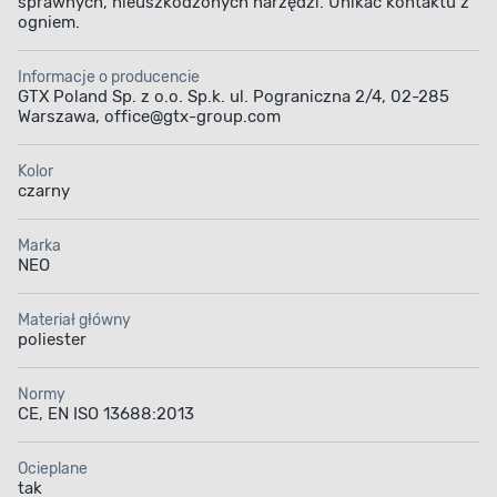
sprawnych, nieuszkodzonych narzędzi. Unikać kontaktu z
ogniem.
Informacje o producencie
GTX Poland Sp. z o.o. Sp.k. ul. Pograniczna 2/4, 02-285
Warszawa, office@gtx-group.com
Kolor
czarny
Marka
NEO
Materiał główny
poliester
Normy
CE, EN ISO 13688:2013
Ocieplane
tak