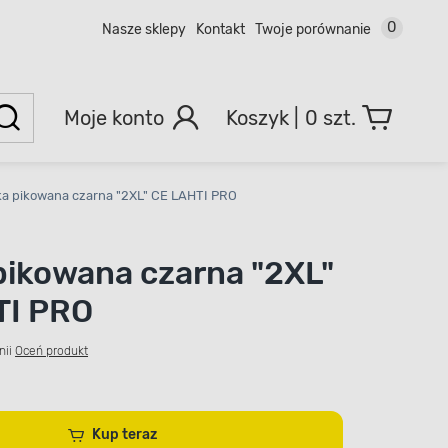
0
Nasze sklepy
Kontakt
Twoje porównanie
Moje konto
0 szt.
ka pikowana czarna "2XL" CE LAHTI PRO
pikowana czarna "2XL"
TI PRO
nii
Oceń produkt
Kup teraz