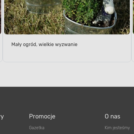
Mały ogród, wielkie wyzwanie
wy
Promocje
O nas
Gazetka
Kim jesteśmy