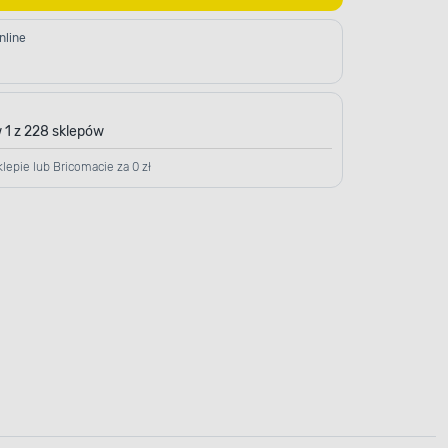
nline
 1 z 228 sklepów
lepie lub Bricomacie za 0 zł