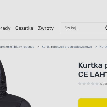
rady
Gazetka
Zwroty
kamizelki i bluzy robocze
>
Kurtki robocze i przeciwdeszczowe
>
Kurt
Kurtka 
CE LAH
0 opi